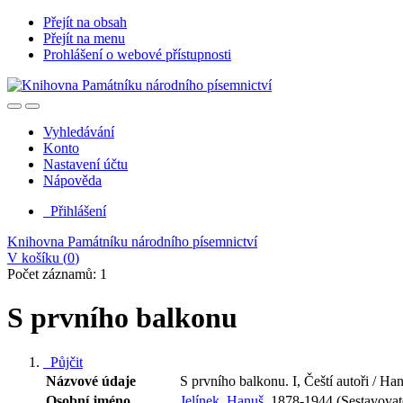
Přejít na obsah
Přejít na menu
Prohlášení o webové přístupnosti
Vyhledávání
Konto
Nastavení účtu
Nápověda
Přihlášení
Knihovna Památníku národního písemnictví
V košíku (
0
)
Počet záznamů: 1
S prvního balkonu
Půjčit
Názvové údaje
S prvního balkonu. I, Čeští autoři / Ha
Osobní jméno
Jelínek, Hanuš,
1878-1944 (Sestavovate