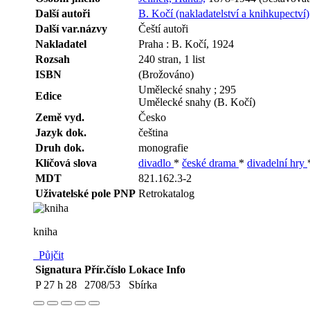
Další autoři
B. Kočí (nakladatelství a knihkupectví)
Další var.názvy
Čeští autoři
Nakladatel
Praha : B. Kočí, 1924
Rozsah
240 stran, 1 list
ISBN
(Brožováno)
Umělecké snahy ; 295
Edice
Umělecké snahy (B. Kočí)
Země vyd.
Česko
Jazyk dok.
čeština
Druh dok.
monografie
Klíčová slova
divadlo
*
české drama
*
divadelní hry
MDT
821.162.3-2
Uživatelské pole PNP
Retrokatalog
kniha
Půjčit
Signatura
Přír.číslo
Lokace
Info
P 27 h 28
2708/53
Sbírka