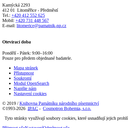
Kamýcká 2293
412 01
Litoměřice - Předměstí
Tel.:
+420 412 552 625
Mobil:
+420 731 448 567
E-mail:
litomerice@pamatnik-np.cz
Otevírací doba
Pondělí - Pátek:
9:00
–
16:00
Pouze pro předem objednané badatele.
Mapa stránek
Přístupnost
Soukromí
Modul OpenSearch
Napište nám
Nastavení cookies
© 2019 /
Knihovna Památníku národního písemnictví
©1993-2026
IPAC
-
Cosmotron Bohemia, s.r.o.
Tyto stránky využívají soubory cookies, které usnadňují jejich prohl
Přijmout vše
Nastavení
Odmítnout vše