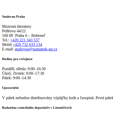
Studovna Praha
Muzeum literatury
Pelléova 44/22
160 00
Praha 6 – Bubeneč
Tel.:
+420 221 343 537
Mobil
+420 732 633 134
E-mail:
studovna@pamatnik-np.cz
Hodiny pro veřejnost
Pondělí, středa:
9:00
–
16:30
Úterý, čtvrtek:
9:00
–
17:30
Pátek:
9:00
–
14:30
Upozornění
V pátek nebudou distribuovány výpůjčky knih a časopisů. První pátek
Badatelna centrálního depozitáře v Litoměřicích