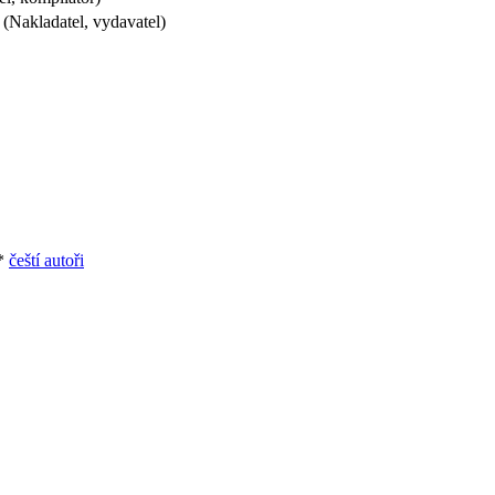
(Nakladatel, vydavatel)
*
čeští autoři