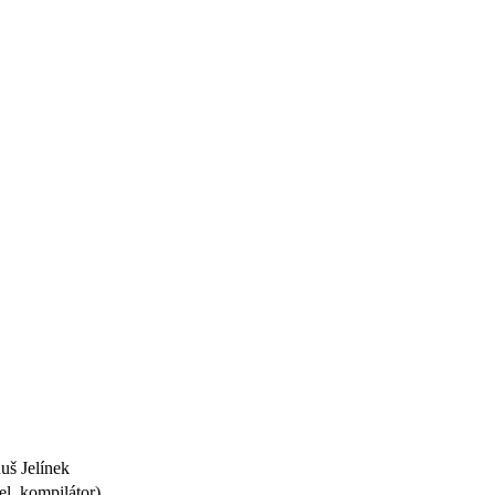
nuš Jelínek
l, kompilátor)