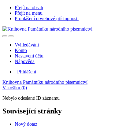
Přejít na obsah
Přejít na menu
Prohlášení o webové přístupnosti
Vyhledávání
Konto
Nastavení účtu
Nápověda
Přihlášení
Knihovna Památníku národního písemnictví
V košíku (
0
)
Nebylo odeslané ID záznamu
Související stránky
Nový dotaz