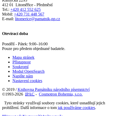
Kamýcká 2293
412 01
Litoměřice - Předměstí
Tel.:
+420 412 552 625
Mobil:
+420 731 448 567
E-mail:
litomerice@pamatnik-np.cz
Otevírací doba
Pondělí - Pátek:
9:00
–
16:00
Pouze pro předem objednané badatele.
Mapa stránek
Přístupnost
Soukromí
Modul OpenSearch
Napište nám
Nastavení cookies
© 2019 /
Knihovna Památníku národního písemnictví
©1993-2026
IPAC
-
Cosmotron Bohemia, s.r.o.
Tyto stránky využívají soubory cookies, které usnadňují jejich
prohlížení. Další informace o tom
jak používáme cookies
.