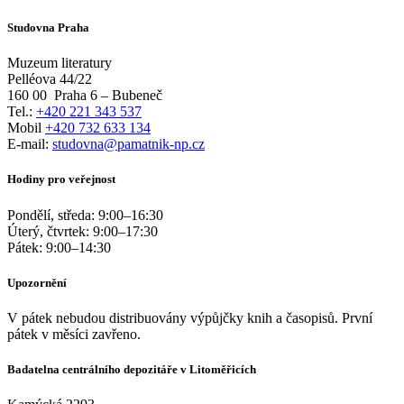
Studovna Praha
Muzeum literatury
Pelléova 44/22
160 00
Praha 6 – Bubeneč
Tel.:
+420 221 343 537
Mobil
+420 732 633 134
E-mail:
studovna@pamatnik-np.cz
Hodiny pro veřejnost
Pondělí, středa:
9:00
–
16:30
Úterý, čtvrtek:
9:00
–
17:30
Pátek:
9:00
–
14:30
Upozornění
V pátek nebudou distribuovány výpůjčky knih a časopisů. První
pátek v měsíci zavřeno.
Badatelna centrálního depozitáře v Litoměřicích