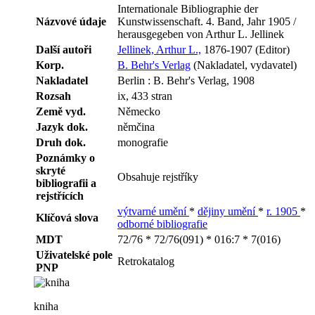
Internationale Bibliographie der
Názvové údaje
Kunstwissenschaft. 4. Band, Jahr 1905 /
herausgegeben von Arthur L. Jellinek
Další autoři
Jellinek, Arthur L.,
1876-1907 (Editor)
Korp.
B. Behr's Verlag
(Nakladatel, vydavatel)
Nakladatel
Berlin : B. Behr's Verlag, 1908
Rozsah
ix, 433 stran
Země vyd.
Německo
Jazyk dok.
němčina
Druh dok.
monografie
Poznámky o
skryté
Obsahuje rejstříky
bibliografii a
rejstřících
výtvarné umění
*
dějiny umění
*
r. 1905
*
Klíčová slova
odborné bibliografie
MDT
72/76 * 72/76(091) * 016:7 * 7(016)
Uživatelské pole
Retrokatalog
PNP
kniha