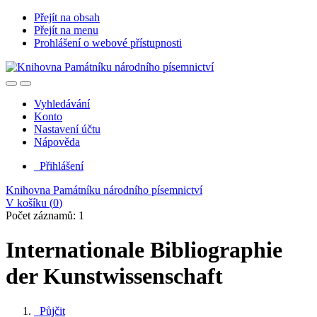
Přejít na obsah
Přejít na menu
Prohlášení o webové přístupnosti
Vyhledávání
Konto
Nastavení účtu
Nápověda
Přihlášení
Knihovna Památníku národního písemnictví
V košíku (
0
)
Počet záznamů: 1
Internationale Bibliographie
der Kunstwissenschaft
Půjčit