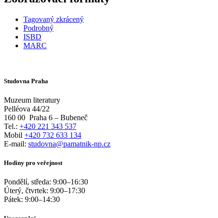
Tagovaný zkrácený
Podrobný
ISBD
MARC
Studovna Praha
Muzeum literatury
Pelléova 44/22
160 00
Praha 6 – Bubeneč
Tel.:
+420 221 343 537
Mobil
+420 732 633 134
E-mail:
studovna@pamatnik-np.cz
Hodiny pro veřejnost
Pondělí, středa:
9:00
–
16:30
Úterý, čtvrtek:
9:00
–
17:30
Pátek:
9:00
–
14:30