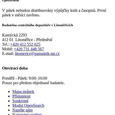
Upozornění
V pátek nebudou distribuovány výpůjčky knih a časopisů. První
pátek v měsíci zavřeno.
Badatelna centrálního depozitáře v Litoměřicích
Kamýcká 2293
412 01
Litoměřice - Předměstí
Tel.:
+420 412 552 625
Mobil:
+420 731 448 567
E-mail:
litomerice@pamatnik-np.cz
Otevírací doba
Pondělí - Pátek:
9:00
–
16:00
Pouze pro předem objednané badatele.
Mapa stránek
Přístupnost
Soukromí
Modul OpenSearch
Napište nám
Nastavení cookies