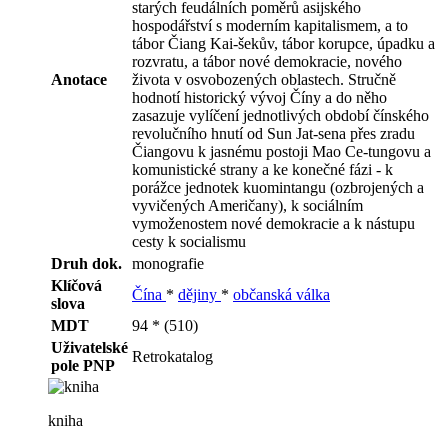
starých feudálních poměrů asijského
hospodářství s moderním kapitalismem, a to
tábor Čiang Kai-šekův, tábor korupce, úpadku a
rozvratu, a tábor nové demokracie, nového
Anotace
života v osvobozených oblastech. Stručně
hodnotí historický vývoj Číny a do něho
zasazuje vylíčení jednotlivých období čínského
revolučního hnutí od Sun Jat-sena přes zradu
Čiangovu k jasnému postoji Mao Ce-tungovu a
komunistické strany a ke konečné fázi - k
porážce jednotek kuomintangu (ozbrojených a
vyvičených Američany), k sociálním
vymoženostem nové demokracie a k nástupu
cesty k socialismu
Druh dok.
monografie
Klíčová
Čína
*
dějiny
*
občanská válka
slova
MDT
94 * (510)
Uživatelské
Retrokatalog
pole PNP
kniha