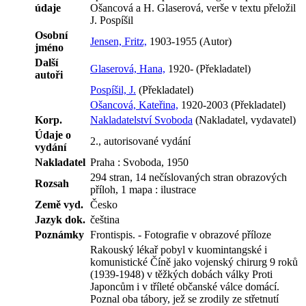
údaje
Ošancová a H. Glaserová, verše v textu přeložil
J. Pospíšil
Osobní
Jensen, Fritz,
1903-1955 (Autor)
jméno
Další
Glaserová, Hana,
1920- (Překladatel)
autoři
Pospíšil, J.
(Překladatel)
Ošancová, Kateřina,
1920-2003 (Překladatel)
Korp.
Nakladatelství Svoboda
(Nakladatel, vydavatel)
Údaje o
2., autorisované vydání
vydání
Nakladatel
Praha : Svoboda, 1950
294 stran, 14 nečíslovaných stran obrazových
Rozsah
příloh, 1 mapa : ilustrace
Země vyd.
Česko
Jazyk dok.
čeština
Poznámky
Frontispis. - Fotografie v obrazové příloze
Rakouský lékař pobyl v kuomintangské i
komunistické Číně jako vojenský chirurg 9 roků
(1939-1948) v těžkých dobách války Proti
Japoncům i v tříleté občanské válce domácí.
Poznal oba tábory, jež se zrodily ze střetnutí