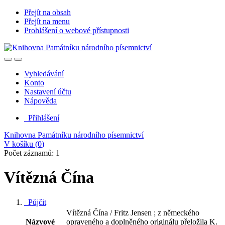
Přejít na obsah
Přejít na menu
Prohlášení o webové přístupnosti
Vyhledávání
Konto
Nastavení účtu
Nápověda
Přihlášení
Knihovna Památníku národního písemnictví
V košíku (
0
)
Počet záznamů: 1
Vítězná Čína
Půjčit
Vítězná Čína / Fritz Jensen ; z německého
Názvové
opraveného a doplněného originálu přeložila K.