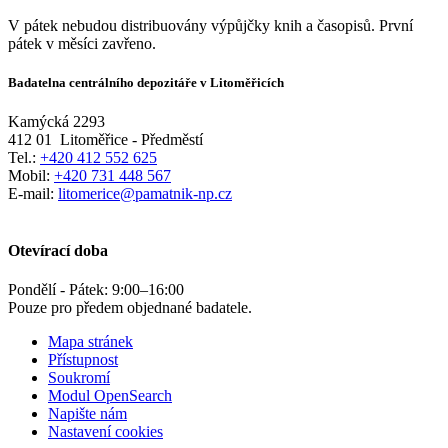
V pátek nebudou distribuovány výpůjčky knih a časopisů. První
pátek v měsíci zavřeno.
Badatelna centrálního depozitáře v Litoměřicích
Kamýcká 2293
412 01
Litoměřice - Předměstí
Tel.:
+420 412 552 625
Mobil:
+420 731 448 567
E-mail:
litomerice@pamatnik-np.cz
Otevírací doba
Pondělí - Pátek:
9:00
–
16:00
Pouze pro předem objednané badatele.
Mapa stránek
Přístupnost
Soukromí
Modul OpenSearch
Napište nám
Nastavení cookies