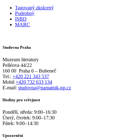
Tagovaný zkrácený
Podrobný
ISBD
MARC
Studovna Praha
Muzeum literatury
Pelléova 44/22
160 00
Praha 6 – Bubeneč
Tel.:
+420 221 343 537
Mobil
+420 732 633 134
E-mail:
studovna@pamatnik-np.cz
Hodiny pro veřejnost
Pondělí, středa:
9:00
–
16:30
Úterý, čtvrtek:
9:00
–
17:30
Pátek:
9:00
–
14:30
Upozornění