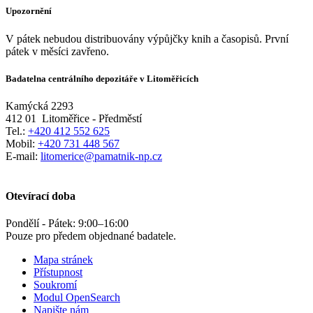
Upozornění
V pátek nebudou distribuovány výpůjčky knih a časopisů. První
pátek v měsíci zavřeno.
Badatelna centrálního depozitáře v Litoměřicích
Kamýcká 2293
412 01
Litoměřice - Předměstí
Tel.:
+420 412 552 625
Mobil:
+420 731 448 567
E-mail:
litomerice@pamatnik-np.cz
Otevírací doba
Pondělí - Pátek:
9:00
–
16:00
Pouze pro předem objednané badatele.
Mapa stránek
Přístupnost
Soukromí
Modul OpenSearch
Napište nám