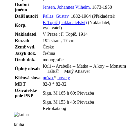
Osobní
Jensen, Johannes Vilhelm,
1873-1950
jméno
Další autoři
Pallas, Gustav,
1882-1964 (Překladatel)
F. Topič (nakladatelství)
(Nakladatel,
Korp.
vydavatel)
Nakladatel
V Praze : F. Topič, 1914
Rozsah
195 stran ; 17 cm
Země vyd.
Česko
Jazyk dok.
čeština
Druh dok.
monografie
Kuli -- Arabella -- Matka -- A koy -- Monsum
Úplný obsah
-- Taškář -- Malý Ahasver
Klíčová slova
próza
*
novely
MDT
82-3 * 82-32
Uživatelské
Sign. M 165 h 60: Převazba
pole PNP
Sign. M 153 h 43: Převazba
Retrokatalog
kniha