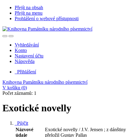
Přejít na obsah
Přejít na menu
Prohlášení o webové přístupnosti
Vyhledávání
Konto
Nastavení účtu
Nápověda
Přihlášení
Knihovna Památníku národního písemnictví
V košíku (
0
)
Počet záznamů: 1
Exotické novelly
Půjčit
Názvové
Exotické novelly / J.V. Jensen ; z dánštiny
údaje
přeložil Gustav Pallas