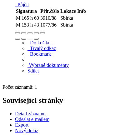
Půjčit
Signatura
Přír.číslo
Lokace
Info
M 165 h 60
3910/88
Sbírka
M 153 h 43
1077/86
Sbírka
Do košíku
Trvalý odkaz
Bookmark
Vybrané dokumenty
Sdílet
Počet záznamů: 1
Související stránky
Detail záznamu
Odeslat e-mailem
Export
Nový dotaz