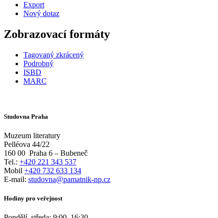
Export
Nový dotaz
Zobrazovací formáty
Tagovaný zkrácený
Podrobný
ISBD
MARC
Studovna Praha
Muzeum literatury
Pelléova 44/22
160 00
Praha 6 – Bubeneč
Tel.:
+420 221 343 537
Mobil
+420 732 633 134
E-mail:
studovna@pamatnik-np.cz
Hodiny pro veřejnost
Pondělí, středa:
9:00
–
16:30