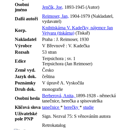
Osobní
Jenčík, Joe,
1893-1945 (Autor)
jméno
Reimoser, Jan,
1904-1979 (Nakladatel,
Další autoři
vydavatel)
Knihtiskárna V. Kadečky, nájemce Jan
Korp.
Vejvara (tiskárna)
(Tiskař)
Nakladatel
Praha : J. Reimoser, 1930
Výrobce
V Břevnově : V. Kadečka
Rozsah
53 stran
Terpsichora ; sv. 1
Edice
Terpsichora (Jan Reimoser)
Země vyd.
Česko
Jazyk dok.
čeština
Poznámky
V úpravě A. Vyskočila
Druh dok.
monografie
Berberová, Anita,
1899-1928 - německá
Osobní hesla
tanečnice, herečka a spisovatelka
Klíčová slova
tanečnice
*
herečky
*
studie
Uživatelské
Sign. Nezval 75: S věnováním autora
pole PNP
Retrokatalog