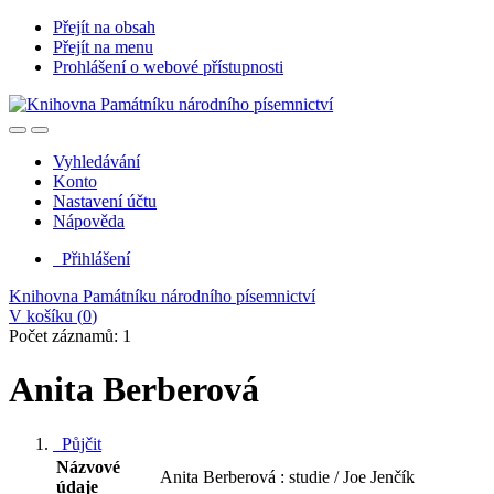
Přejít na obsah
Přejít na menu
Prohlášení o webové přístupnosti
Vyhledávání
Konto
Nastavení účtu
Nápověda
Přihlášení
Knihovna Památníku národního písemnictví
V košíku (
0
)
Počet záznamů: 1
Anita Berberová
Půjčit
Názvové
Anita Berberová : studie / Joe Jenčík
údaje