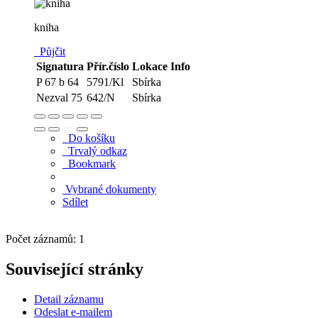
kniha
Půjčit
Signatura
Přír.číslo
Lokace
Info
P 67 b 64
5791/Kl
Sbírka
Nezval 75
642/N
Sbírka
Do košíku
Trvalý odkaz
Bookmark
Vybrané dokumenty
Sdílet
Počet záznamů: 1
Související stránky
Detail záznamu
Odeslat e-mailem