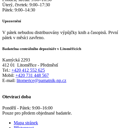
Úterý, čtvrtek:
9:00
–
17:30
Pátek:
9:00
–
14:30
Upozornění
V pátek nebudou distribuovány výpůjčky knih a časopisů. První
pátek v měsíci zavřeno.
Badatelna centrálního depozitáře v Litoměřicích
Kamýcká 2293
412 01
Litoměřice - Předměstí
Tel.:
+420 412 552 625
Mobil:
+420 731 448 567
E-mail:
litomerice@pamatnik-np.cz
Otevírací doba
Pondělí - Pátek:
9:00
–
16:00
Pouze pro předem objednané badatele.
Mapa stránek
Přístupnost