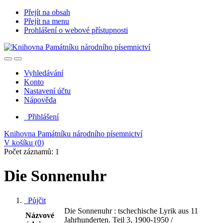
Přejít na obsah
Přejít na menu
Prohlášení o webové přístupnosti
Vyhledávání
Konto
Nastavení účtu
Nápověda
Přihlášení
Knihovna Památníku národního písemnictví
V košíku (
0
)
Počet záznamů: 1
Die Sonnenuhr
Půjčit
Die Sonnenuhr : tschechische Lyrik aus 11
Názvové
Jahrhunderten. Teil 3, 1900-1950 /