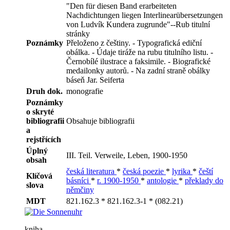
"Den für diesen Band erarbeiteten
Nachdichtungen liegen Interlinearübersetzungen
von Ludvík Kundera zugrunde"--Rub titulní
stránky
Poznámky
Přeloženo z češtiny. - Typografická ediční
obálka. - Údaje tiráže na rubu titulního listu. -
Černobílé ilustrace a faksimile. - Biografické
medailonky autorů. - Na zadní straně obálky
báseň Jar. Seiferta
Druh dok.
monografie
Poznámky
o skryté
bibliografii
Obsahuje bibliografii
a
rejstřících
Úplný
III. Teil. Verweile, Leben, 1900-1950
obsah
česká literatura
*
česká poezie
*
lyrika
*
čeští
Klíčová
básníci
*
r. 1900-1950
*
antologie
*
překlady do
slova
němčiny
MDT
821.162.3 * 821.162.3-1 * (082.21)
kniha