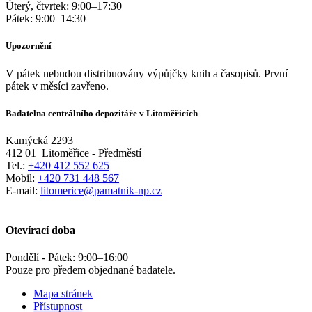
Úterý, čtvrtek:
9:00
–
17:30
Pátek:
9:00
–
14:30
Upozornění
V pátek nebudou distribuovány výpůjčky knih a časopisů. První
pátek v měsíci zavřeno.
Badatelna centrálního depozitáře v Litoměřicích
Kamýcká 2293
412 01
Litoměřice - Předměstí
Tel.:
+420 412 552 625
Mobil:
+420 731 448 567
E-mail:
litomerice@pamatnik-np.cz
Otevírací doba
Pondělí - Pátek:
9:00
–
16:00
Pouze pro předem objednané badatele.
Mapa stránek
Přístupnost