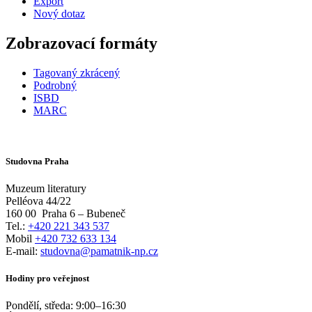
Export
Nový dotaz
Zobrazovací formáty
Tagovaný zkrácený
Podrobný
ISBD
MARC
Studovna Praha
Muzeum literatury
Pelléova 44/22
160 00
Praha 6 – Bubeneč
Tel.:
+420 221 343 537
Mobil
+420 732 633 134
E-mail:
studovna@pamatnik-np.cz
Hodiny pro veřejnost
Pondělí, středa:
9:00
–
16:30