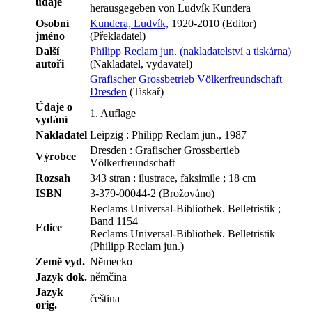
údaje
herausgegeben von Ludvík Kundera
Osobní
Kundera, Ludvík,
1920-2010 (Editor)
jméno
(Překladatel)
Další
Philipp Reclam jun. (nakladatelství a tiskárna)
autoři
(Nakladatel, vydavatel)
Grafischer Grossbetrieb Völkerfreundschaft
Dresden
(Tiskař)
Údaje o
1. Auflage
vydání
Nakladatel
Leipzig : Philipp Reclam jun., 1987
Dresden : Grafischer Grossbertieb
Výrobce
Völkerfreundschaft
Rozsah
343 stran : ilustrace, faksimile ; 18 cm
ISBN
3-379-00044-2 (Brožováno)
Reclams Universal-Bibliothek. Belletristik ;
Band 1154
Edice
Reclams Universal-Bibliothek. Belletristik
(Philipp Reclam jun.)
Země vyd.
Německo
Jazyk dok.
němčina
Jazyk
čeština
orig.