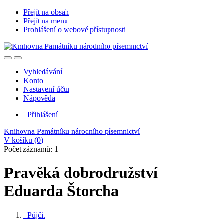
Přejít na obsah
Přejít na menu
Prohlášení o webové přístupnosti
Vyhledávání
Konto
Nastavení účtu
Nápověda
Přihlášení
Knihovna Památníku národního písemnictví
V košíku (
0
)
Počet záznamů: 1
Pravěká dobrodružství
Eduarda Štorcha
Půjčit