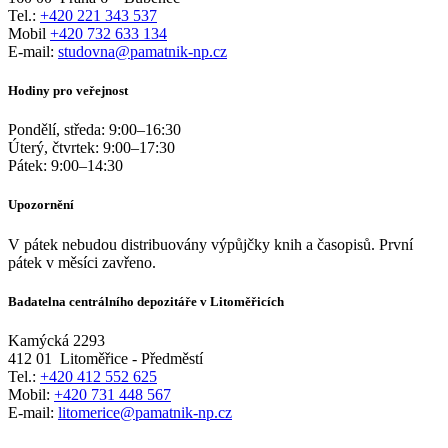
Tel.:
+420 221 343 537
Mobil
+420 732 633 134
E-mail:
studovna@pamatnik-np.cz
Hodiny pro veřejnost
Pondělí, středa:
9:00
–
16:30
Úterý, čtvrtek:
9:00
–
17:30
Pátek:
9:00
–
14:30
Upozornění
V pátek nebudou distribuovány výpůjčky knih a časopisů. První
pátek v měsíci zavřeno.
Badatelna centrálního depozitáře v Litoměřicích
Kamýcká 2293
412 01
Litoměřice - Předměstí
Tel.:
+420 412 552 625
Mobil:
+420 731 448 567
E-mail:
litomerice@pamatnik-np.cz