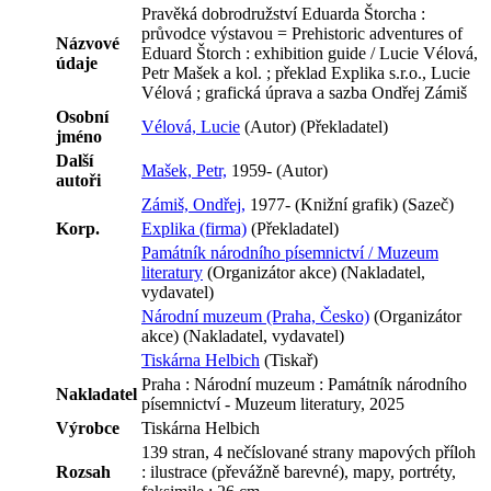
Pravěká dobrodružství Eduarda Štorcha :
průvodce výstavou = Prehistoric adventures of
Názvové
Eduard Štorch : exhibition guide / Lucie Vélová,
údaje
Petr Mašek a kol. ; překlad Explika s.r.o., Lucie
Vélová ; grafická úprava a sazba Ondřej Zámiš
Osobní
Vélová, Lucie
(Autor) (Překladatel)
jméno
Další
Mašek, Petr,
1959- (Autor)
autoři
Zámiš, Ondřej,
1977- (Knižní grafik) (Sazeč)
Korp.
Explika (firma)
(Překladatel)
Památník národního písemnictví / Muzeum
literatury
(Organizátor akce) (Nakladatel,
vydavatel)
Národní muzeum (Praha, Česko)
(Organizátor
akce) (Nakladatel, vydavatel)
Tiskárna Helbich
(Tiskař)
Praha : Národní muzeum : Památník národního
Nakladatel
písemnictví - Muzeum literatury, 2025
Výrobce
Tiskárna Helbich
139 stran, 4 nečíslované strany mapových příloh
Rozsah
: ilustrace (převážně barevné), mapy, portréty,