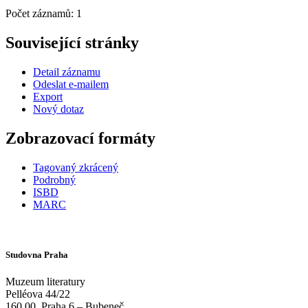
Počet záznamů: 1
Související stránky
Detail záznamu
Odeslat e-mailem
Export
Nový dotaz
Zobrazovací formáty
Tagovaný zkrácený
Podrobný
ISBD
MARC
Studovna Praha
Muzeum literatury
Pelléova 44/22
160 00
Praha 6 – Bubeneč