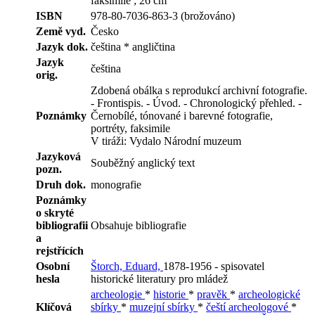
faksimile ; 26 cm
ISBN
978-80-7036-863-3 (brožováno)
Země vyd.
Česko
Jazyk dok.
čeština * angličtina
Jazyk
čeština
orig.
Zdobená obálka s reprodukcí archivní fotografie.
- Frontispis. - Úvod. - Chronologický přehled. -
Poznámky
Černobílé, tónované i barevné fotografie,
portréty, faksimile
V tiráži: Vydalo Národní muzeum
Jazyková
Souběžný anglický text
pozn.
Druh dok.
monografie
Poznámky
o skryté
bibliografii
Obsahuje bibliografie
a
rejstřících
Osobní
Štorch, Eduard,
1878-1956 - spisovatel
hesla
historické literatury pro mládež
archeologie
*
historie
*
pravěk
*
archeologické
Klíčová
sbírky
*
muzejní sbírky
*
čeští archeologové
*