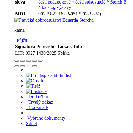
slova
čeští pedagogové
*
čeští spisovatelé
*
Štorch E.
*
katalog výstavy
MDT
902 * 821.162.3-051 * (083.824)
kniha
Půjčit
Signatura
Přír.číslo
Lokace
Info
LITc 0927
1430/2025
Sbírka
Do košíku
Trvalý odkaz
Bookmark
Vybrané dokumenty
Sdílet