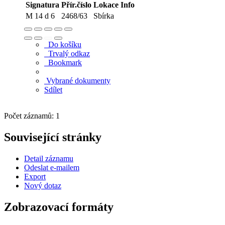
Signatura
Přír.číslo
Lokace
Info
M 14 d 6
2468/63
Sbírka
Do košíku
Trvalý odkaz
Bookmark
Vybrané dokumenty
Sdílet
Počet záznamů: 1
Související stránky
Detail záznamu
Odeslat e-mailem
Export
Nový dotaz
Zobrazovací formáty