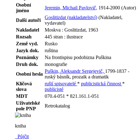
Osobní
Jeremin, Michail Pavlovič,
1914-2000 (Autor)
jméno
Goslitizdat (nakladatelství)
(Nakladatel,
Další autoři
vydavatel)
Nakladatel
Moskva : Goslitizdat, 1963
Rozsah
445 stran : ilustrace
Země vyd.
Rusko
Jazyk dok.
ruština
Poznámky
Na frontispisu podobizna Puškina
Druh dok.
monografie
Puškin, Aleksandr Sergejevič,
1799-1837 -
Osobní hesla
ruský básník, prozaik a dramatik
Klíčová
ruští spisovatelé
*
publicistická činnost
*
slova
publicisté
MDT
070.4-051 * 821.161.1-051
Uživatelské
Retrokatalog
pole PNP
kniha
Půjčit