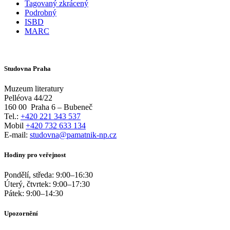
Tagovaný zkrácený
Podrobný
ISBD
MARC
Studovna Praha
Muzeum literatury
Pelléova 44/22
160 00
Praha 6 – Bubeneč
Tel.:
+420 221 343 537
Mobil
+420 732 633 134
E-mail:
studovna@pamatnik-np.cz
Hodiny pro veřejnost
Pondělí, středa:
9:00
–
16:30
Úterý, čtvrtek:
9:00
–
17:30
Pátek:
9:00
–
14:30
Upozornění