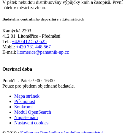
V pátek nebudou distribuovány výpůjčky knih a časopisů. První
pátek v měsíci zavřeno.
Badatelna centrálního depozitáře v Litoměřicích
Kamýcká 2293
412 01
Litoměřice - Předměstí
Tel.:
+420 412 552 625
Mobil:
+420 731 448 567
E-mail:
litomerice@pamatnik-np.cz
Otevírací doba
Pondělí - Pátek:
9:00
–
16:00
Pouze pro předem objednané badatele.
Mapa stránek
Přístupnost
Soukromí
Modul OpenSearch
Napište nám
Nastavení cookies
© 2019 /
Knihovna Památníku národního písemnictví