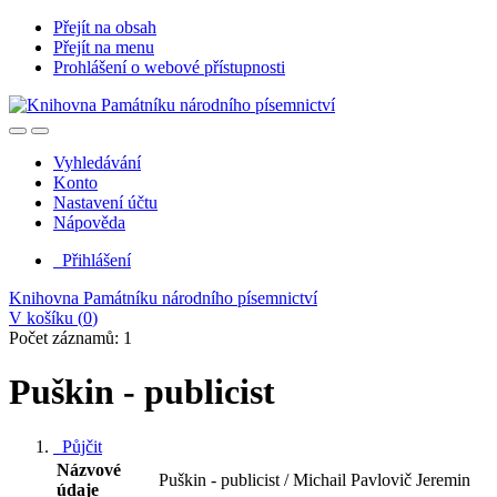
Přejít na obsah
Přejít na menu
Prohlášení o webové přístupnosti
Vyhledávání
Konto
Nastavení účtu
Nápověda
Přihlášení
Knihovna Památníku národního písemnictví
V košíku (
0
)
Počet záznamů: 1
Puškin - publicist
Půjčit
Názvové
Puškin - publicist / Michail Pavlovič Jeremin
údaje