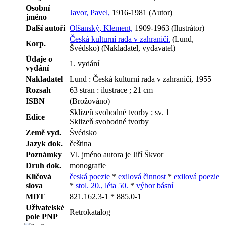
Osobní
Javor, Pavel,
1916-1981 (Autor)
jméno
Další autoři
Olšanský, Klement,
1909-1963 (Ilustrátor)
Česká kulturní rada v zahraničí.
(Lund,
Korp.
Švédsko) (Nakladatel, vydavatel)
Údaje o
1. vydání
vydání
Nakladatel
Lund : Česká kulturní rada v zahraničí, 1955
Rozsah
63 stran : ilustrace ; 21 cm
ISBN
(Brožováno)
Sklizeň svobodné tvorby ; sv. 1
Edice
Sklizeň svobodné tvorby
Země vyd.
Švédsko
Jazyk dok.
čeština
Poznámky
Vl. jméno autora je Jiří Škvor
Druh dok.
monografie
Klíčová
česká poezie
*
exilová činnost
*
exilová poezie
slova
*
stol. 20., léta 50.
*
výbor básní
MDT
821.162.3-1 * 885.0-1
Uživatelské
Retrokatalog
pole PNP