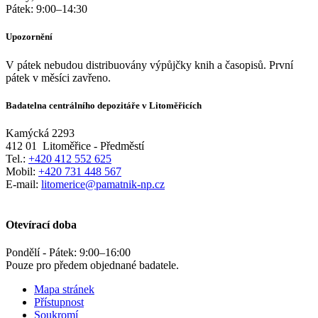
Pátek:
9:00
–
14:30
Upozornění
V pátek nebudou distribuovány výpůjčky knih a časopisů. První
pátek v měsíci zavřeno.
Badatelna centrálního depozitáře v Litoměřicích
Kamýcká 2293
412 01
Litoměřice - Předměstí
Tel.:
+420 412 552 625
Mobil:
+420 731 448 567
E-mail:
litomerice@pamatnik-np.cz
Otevírací doba
Pondělí - Pátek:
9:00
–
16:00
Pouze pro předem objednané badatele.
Mapa stránek
Přístupnost
Soukromí