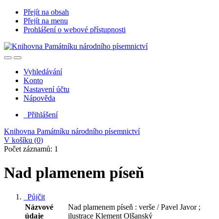
Přejít na obsah
Přejít na menu
Prohlášení o webové přístupnosti
Vyhledávání
Konto
Nastavení účtu
Nápověda
Přihlášení
Knihovna Památníku národního písemnictví
V košíku (
0
)
Počet záznamů: 1
Nad plamenem píseň
Půjčit
Názvové
Nad plamenem píseň : verše / Pavel Javor ;
údaje
ilustrace Klement Olšanský