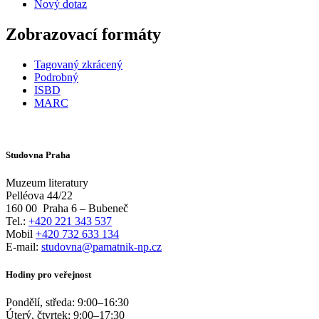
Nový dotaz
Zobrazovací formáty
Tagovaný zkrácený
Podrobný
ISBD
MARC
Studovna Praha
Muzeum literatury
Pelléova 44/22
160 00
Praha 6 – Bubeneč
Tel.:
+420 221 343 537
Mobil
+420 732 633 134
E-mail:
studovna@pamatnik-np.cz
Hodiny pro veřejnost
Pondělí, středa:
9:00
–
16:30
Úterý, čtvrtek:
9:00
–
17:30