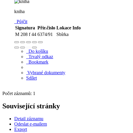
kniha
Půjčit
Signatura
Přír.číslo
Lokace
Info
M 208 f 44
6374/91
Sbírka
Do košíku
Trvalý odkaz
Bookmark
Vybrané dokumenty
Sdílet
Počet záznamů: 1
Související stránky
Detail záznamu
Odeslat e-mailem
Export