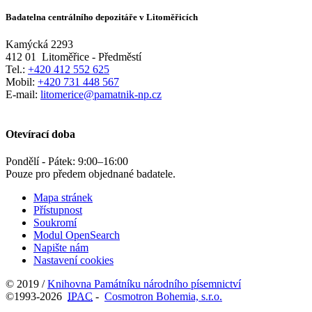
Badatelna centrálního depozitáře v Litoměřicích
Kamýcká 2293
412 01
Litoměřice - Předměstí
Tel.:
+420 412 552 625
Mobil:
+420 731 448 567
E-mail:
litomerice@pamatnik-np.cz
Otevírací doba
Pondělí - Pátek:
9:00
–
16:00
Pouze pro předem objednané badatele.
Mapa stránek
Přístupnost
Soukromí
Modul OpenSearch
Napište nám
Nastavení cookies
© 2019 /
Knihovna Památníku národního písemnictví
©1993-2026
IPAC
-
Cosmotron Bohemia, s.r.o.