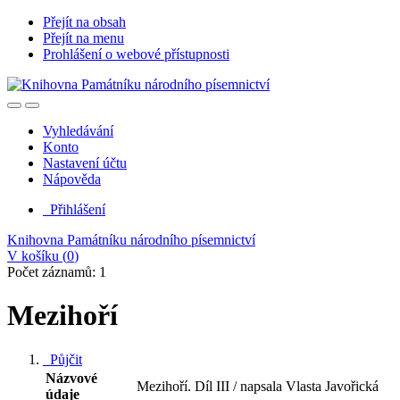
Přejít na obsah
Přejít na menu
Prohlášení o webové přístupnosti
Vyhledávání
Konto
Nastavení účtu
Nápověda
Přihlášení
Knihovna Památníku národního písemnictví
V košíku (
0
)
Počet záznamů: 1
Mezihoří
Půjčit
Názvové
Mezihoří. Díl III / napsala Vlasta Javořická
údaje