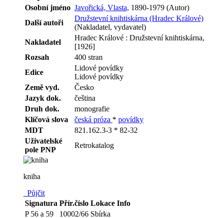
Osobní jméno
Javořická, Vlasta,
1890-1979 (Autor)
Družstevní knihtiskárna (Hradec Králové)
Další autoři
(Nakladatel, vydavatel)
Hradec Králové : Družstevní knihtiskárna,
Nakladatel
[1926]
Rozsah
400 stran
Lidové povídky
Edice
Lidové povídky
Země vyd.
Česko
Jazyk dok.
čeština
Druh dok.
monografie
Klíčová slova
česká próza
*
povídky
MDT
821.162.3-3 * 82-32
Uživatelské
Retrokatalog
pole PNP
kniha
Půjčit
Signatura
Přír.číslo
Lokace
Info
P 56 a 59
10002/66
Sbírka