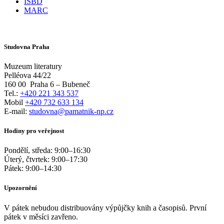
ISBD
MARC
Studovna Praha
Muzeum literatury
Pelléova 44/22
160 00
Praha 6 – Bubeneč
Tel.:
+420 221 343 537
Mobil
+420 732 633 134
E-mail:
studovna@pamatnik-np.cz
Hodiny pro veřejnost
Pondělí, středa:
9:00
–
16:30
Úterý, čtvrtek:
9:00
–
17:30
Pátek:
9:00
–
14:30
Upozornění
V pátek nebudou distribuovány výpůjčky knih a časopisů. První
pátek v měsíci zavřeno.