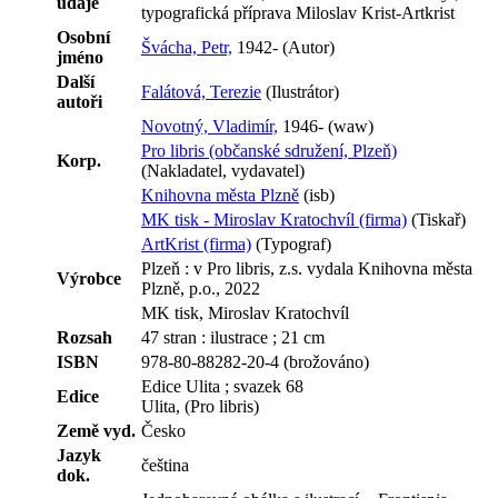
údaje
typografická příprava Miloslav Krist-Artkrist
Osobní
Švácha, Petr,
1942- (Autor)
jméno
Další
Falátová, Terezie
(Ilustrátor)
autoři
Novotný, Vladimír,
1946- (waw)
Pro libris (občanské sdružení, Plzeň)
Korp.
(Nakladatel, vydavatel)
Knihovna města Plzně
(isb)
MK tisk - Miroslav Kratochvíl (firma)
(Tiskař)
ArtKrist (firma)
(Typograf)
Plzeň : v Pro libris, z.s. vydala Knihovna města
Výrobce
Plzně, p.o., 2022
MK tisk, Miroslav Kratochvíl
Rozsah
47 stran : ilustrace ; 21 cm
ISBN
978-80-88282-20-4 (brožováno)
Edice Ulita ; svazek 68
Edice
Ulita, (Pro libris)
Země vyd.
Česko
Jazyk
čeština
dok.