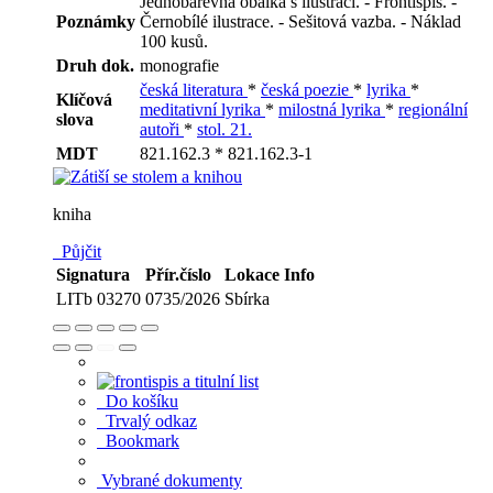
Jednobarevná obálka s ilustrací. - Frontispis. -
Poznámky
Černobílé ilustrace. - Sešitová vazba. - Náklad
100 kusů.
Druh dok.
monografie
česká literatura
*
česká poezie
*
lyrika
*
Klíčová
meditativní lyrika
*
milostná lyrika
*
regionální
slova
autoři
*
stol. 21.
MDT
821.162.3 * 821.162.3-1
kniha
Půjčit
Signatura
Přír.číslo
Lokace
Info
LITb 03270
0735/2026
Sbírka
Do košíku
Trvalý odkaz
Bookmark
Vybrané dokumenty