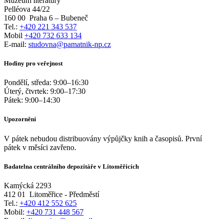
Muzeum literatury
Pelléova 44/22
160 00
Praha 6 – Bubeneč
Tel.:
+420 221 343 537
Mobil
+420 732 633 134
E-mail:
studovna@pamatnik-np.cz
Hodiny pro veřejnost
Pondělí, středa:
9:00
–
16:30
Úterý, čtvrtek:
9:00
–
17:30
Pátek:
9:00
–
14:30
Upozornění
V pátek nebudou distribuovány výpůjčky knih a časopisů. První
pátek v měsíci zavřeno.
Badatelna centrálního depozitáře v Litoměřicích
Kamýcká 2293
412 01
Litoměřice - Předměstí
Tel.:
+420 412 552 625
Mobil:
+420 731 448 567