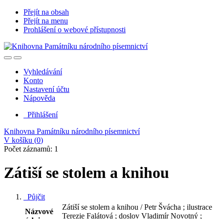
Přejít na obsah
Přejít na menu
Prohlášení o webové přístupnosti
Vyhledávání
Konto
Nastavení účtu
Nápověda
Přihlášení
Knihovna Památníku národního písemnictví
V košíku (
0
)
Počet záznamů: 1
Zátiší se stolem a knihou
Půjčit
Zátiší se stolem a knihou / Petr Švácha ; ilustrace
Názvové
Terezie Falátová ; doslov Vladimír Novotný ;