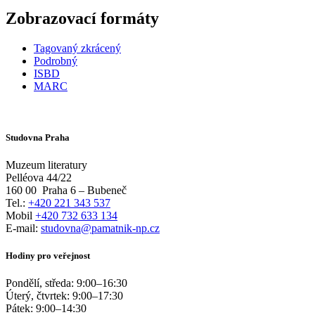
Zobrazovací formáty
Tagovaný zkrácený
Podrobný
ISBD
MARC
Studovna Praha
Muzeum literatury
Pelléova 44/22
160 00
Praha 6 – Bubeneč
Tel.:
+420 221 343 537
Mobil
+420 732 633 134
E-mail:
studovna@pamatnik-np.cz
Hodiny pro veřejnost
Pondělí, středa:
9:00
–
16:30
Úterý, čtvrtek:
9:00
–
17:30
Pátek:
9:00
–
14:30