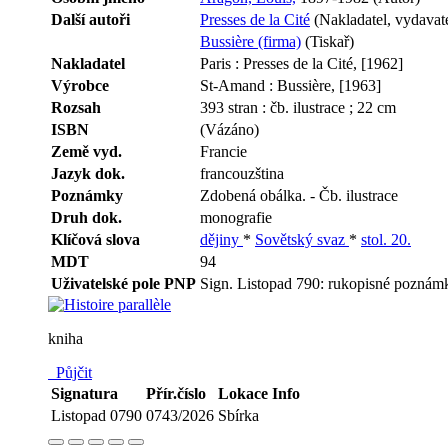
Další autoři
Presses de la Cité
(Nakladatel, vydavate
Bussière (firma)
(Tiskař)
Nakladatel
Paris : Presses de la Cité, [1962]
Výrobce
St-Amand : Bussière, [1963]
Rozsah
393 stran : čb. ilustrace ; 22 cm
ISBN
(Vázáno)
Země vyd.
Francie
Jazyk dok.
francouzština
Poznámky
Zdobená obálka. - Čb. ilustrace
Druh dok.
monografie
Klíčová slova
dějiny
*
Sovětský svaz
*
stol. 20.
MDT
94
Uživatelské pole PNP
Sign. Listopad 790: rukopisné poznám
kniha
Půjčit
Signatura
Přír.číslo
Lokace
Info
Listopad 0790
0743/2026
Sbírka