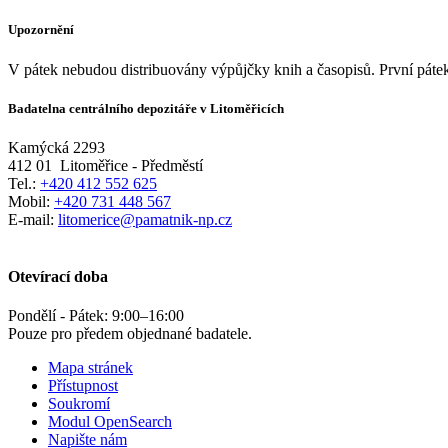
Upozornění
V pátek nebudou distribuovány výpůjčky knih a časopisů. První pátek
Badatelna centrálního depozitáře v Litoměřicích
Kamýcká 2293
412 01
Litoměřice - Předměstí
Tel.:
+420 412 552 625
Mobil:
+420 731 448 567
E-mail:
litomerice@pamatnik-np.cz
Otevírací doba
Pondělí - Pátek:
9:00
–
16:00
Pouze pro předem objednané badatele.
Mapa stránek
Přístupnost
Soukromí
Modul OpenSearch
Napište nám