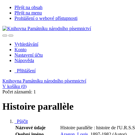
Přejít na obsah
Přejít na menu
Prohlášení o webové přístupnosti
Vyhledávání
Konto
Nastavení účtu
Nápověda
Přihlášení
Knihovna Památníku národního písemnictví
V košíku (
0
)
Počet záznamů: 1
Histoire parallèle
Půjčit
Názvové údaje
Histoire parallèle : histoire de l'U.R.
Osobní jméno
Aragon, Louis,
1897-1982 (Autor)