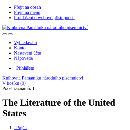
Přejít na obsah
Přejít na menu
Prohlášení o webové přístupnosti
Vyhledávání
Konto
Nastavení účtu
Nápověda
Přihlášení
Knihovna Památníku národního písemnictví
V košíku (
0
)
Počet záznamů: 1
The Literature of the United
States
Půjčit