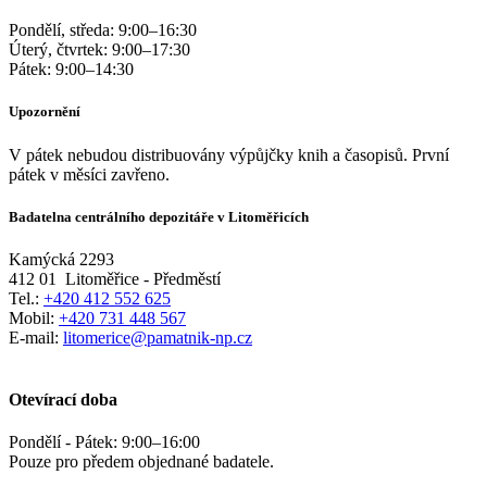
Pondělí, středa:
9:00
–
16:30
Úterý, čtvrtek:
9:00
–
17:30
Pátek:
9:00
–
14:30
Upozornění
V pátek nebudou distribuovány výpůjčky knih a časopisů. První
pátek v měsíci zavřeno.
Badatelna centrálního depozitáře v Litoměřicích
Kamýcká 2293
412 01
Litoměřice - Předměstí
Tel.:
+420 412 552 625
Mobil:
+420 731 448 567
E-mail:
litomerice@pamatnik-np.cz
Otevírací doba
Pondělí - Pátek:
9:00
–
16:00
Pouze pro předem objednané badatele.