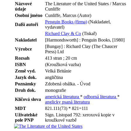
Názvové
The Literature of the United States / Marcus
údaje
Cunliffe
Osobní jméno
Cunliffe, Marcus (Autor)
Penguin Books (firma)
(Nakladatel,
Další autoři
vydavatel)
Richard Clay & Co
(Tiskař)
Nakladatel
[Harmondsworth] : Penguin Books, [1980]
[Bungay] : Richard Clay (The Chaucer
Výrobce
Press) Ltd
Rozsah
413 stran ; 20 cm
ISBN
(Kroužková vazba)
Země vyd.
Velká Británie
Jazyk dok.
angličtina
Poznámky
Zdobená obálka. - Úvod
Druh dok.
monografie
americká literatura
*
odborná literatura
*
Klíčová slova
anglicky psaná literatura
MDT
821.111(73) * 821=111
Uživatelské
Sign. Listopad 792: xeroxová kopie v
pole PNP
kroužkové vazbě