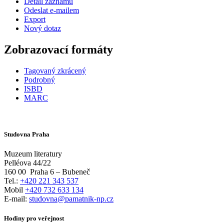
Detail záznamu
Odeslat e-mailem
Export
Nový dotaz
Zobrazovací formáty
Tagovaný zkrácený
Podrobný
ISBD
MARC
Studovna Praha
Muzeum literatury
Pelléova 44/22
160 00
Praha 6 – Bubeneč
Tel.:
+420 221 343 537
Mobil
+420 732 633 134
E-mail:
studovna@pamatnik-np.cz
Hodiny pro veřejnost