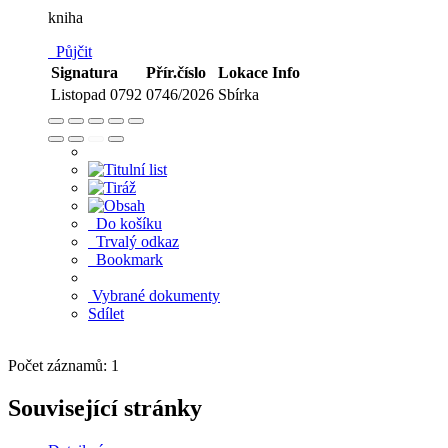
kniha
Půjčit
Signatura
Přír.číslo
Lokace
Info
Listopad 0792
0746/2026
Sbírka
Do košíku
Trvalý odkaz
Bookmark
Vybrané dokumenty
Sdílet
Počet záznamů: 1
Související stránky