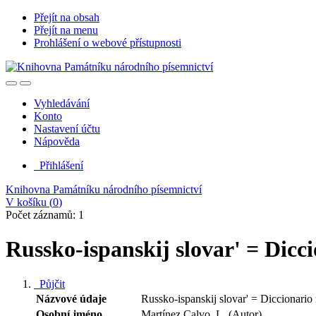
Přejít na obsah
Přejít na menu
Prohlášení o webové přístupnosti
Vyhledávání
Konto
Nastavení účtu
Nápověda
Přihlášení
Knihovna Památníku národního písemnictví
V košíku (
0
)
Počet záznamů: 1
Russko-ispanskij slovar' = Dicc
Půjčit
Názvové údaje
Russko-ispanskij slovar' = Diccionario
Osobní jméno
Martínez Calvo, L. (Autor)