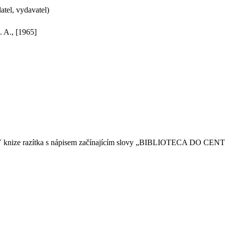
tel, vydavatel)
. A., [1965]
a. V knize razítka s nápisem začínajícím slovy „BIBLIOTECA DO