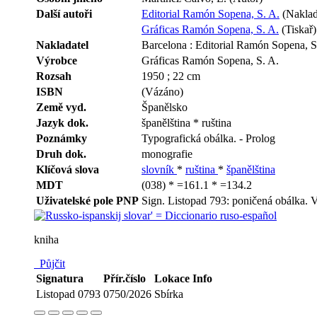
Další autoři
Editorial Ramón Sopena, S. A.
(Naklada
Gráficas Ramón Sopena, S. A.
(Tiskař)
Nakladatel
Barcelona : Editorial Ramón Sopena, S
Výrobce
Gráficas Ramón Sopena, S. A.
Rozsah
1950 ; 22 cm
ISBN
(Vázáno)
Země vyd.
Španělsko
Jazyk dok.
španělština * ruština
Poznámky
Typografická obálka. - Prolog
Druh dok.
monografie
Klíčová slova
slovník
*
ruština
*
španělština
MDT
(038) * =161.1 * =134.2
Uživatelské pole PNP
Sign. Listopad 793: poničená obálk
kniha
Půjčit
Signatura
Přír.číslo
Lokace
Info
Listopad 0793
0750/2026
Sbírka