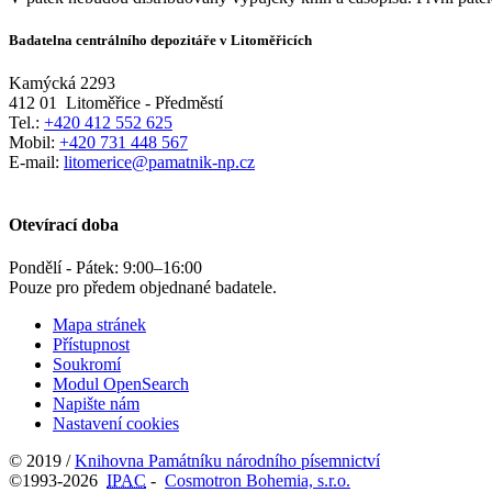
Badatelna centrálního depozitáře v Litoměřicích
Kamýcká 2293
412 01
Litoměřice - Předměstí
Tel.:
+420 412 552 625
Mobil:
+420 731 448 567
E-mail:
litomerice@pamatnik-np.cz
Otevírací doba
Pondělí - Pátek:
9:00
–
16:00
Pouze pro předem objednané badatele.
Mapa stránek
Přístupnost
Soukromí
Modul OpenSearch
Napište nám
Nastavení cookies
© 2019 /
Knihovna Památníku národního písemnictví
©1993-2026
IPAC
-
Cosmotron Bohemia, s.r.o.