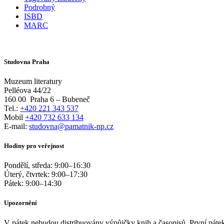
Podrobný
ISBD
MARC
Studovna Praha
Muzeum literatury
Pelléova 44/22
160 00
Praha 6 – Bubeneč
Tel.:
+420 221 343 537
Mobil
+420 732 633 134
E-mail:
studovna@pamatnik-np.cz
Hodiny pro veřejnost
Pondělí, středa:
9:00
–
16:30
Úterý, čtvrtek:
9:00
–
17:30
Pátek:
9:00
–
14:30
Upozornění
V pátek nebudou distribuovány výpůjčky knih a časopisů. První pátek