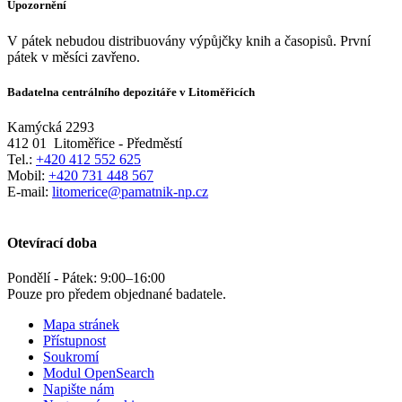
Upozornění
V pátek nebudou distribuovány výpůjčky knih a časopisů. První
pátek v měsíci zavřeno.
Badatelna centrálního depozitáře v Litoměřicích
Kamýcká 2293
412 01
Litoměřice - Předměstí
Tel.:
+420 412 552 625
Mobil:
+420 731 448 567
E-mail:
litomerice@pamatnik-np.cz
Otevírací doba
Pondělí - Pátek:
9:00
–
16:00
Pouze pro předem objednané badatele.
Mapa stránek
Přístupnost
Soukromí
Modul OpenSearch
Napište nám