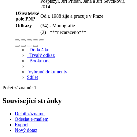
Pospiszyl, Jiří Přibáň, Jana a Jiří Ševčíkovi),
2014.
Uživatelské
Od r. 1988 žije a pracuje v Praze.
pole PNP
Odkazy
(34) - Monografie
(2) - ***nezarazeno***
Do košíku
Trvalý odkaz
Bookmark
Vybrané dokumenty
Sdílet
Počet záznamů: 1
Související stránky
Detail záznamu
Odeslat e-mailem
Export
Nový dotaz