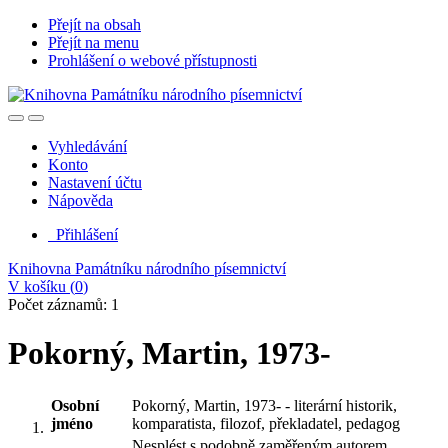
Přejít na obsah
Přejít na menu
Prohlášení o webové přístupnosti
Vyhledávání
Konto
Nastavení účtu
Nápověda
Přihlášení
Knihovna Památníku národního písemnictví
V košíku (
0
)
Počet záznamů: 1
Pokorný, Martin, 1973-
Osobní
Pokorný, Martin, 1973- - literární historik,
jméno
komparatista, filozof, překladatel, pedagog
Nesplést s podobně zaměřeným autorem