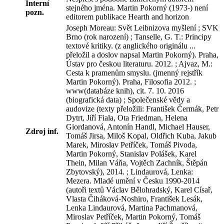
Interní
stejného jména. Martin Pokorný (1973-) není
pozn.
editorem publikace Hearth and horizon
Joseph Moreau: Svět Leibnizova myšlení ; SVK
Brno (rok narození) ; Tanselle, G. T.: Principy
textové kritiky. (z anglického originálu ...
přeložil a doslov napsal Martin Pokorný). Praha,
Ústav pro českou literaturu. 2012. ; Ajvaz, M.:
Cesta k pramenům smyslu. (jmenný rejstřík
Martin Pokorný). Praha, Filosofia 2012. ;
www(databáze knih), cit. 7. 10. 2016
(biografická data) ; Společenské vědy a
audovize (texty přeložili: František Čermák, Petr
Dytrt, Jiří Fiala, Ota Friedman, Helena
Giordanová, Antonín Handl, Michael Hauser,
Zdroj inf.
Tomáš Jirsa, Miloš Kopal, Oldřich Kuba, Jakub
Marek, Miroslav Petříček, Tomáš Pivoda,
Martin Pokorný, Stanislav Polášek, Karel
Thein, Milan Váňa, Vojtěch Zachník, Štěpán
Zbytovský), 2014. ; Lindaurová, Lenka:
Mezera. Mladé umění v Česku 1990-2014
(autoři textů Václav Bělohradský, Karel Císař,
Vlasta Čiháková-Noshiro, František Lesák,
Lenka Lindaurová, Martina Pachmanová,
Miroslav Petříček, Martin Pokorný, Tomáš