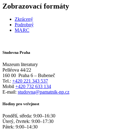
Zobrazovací formáty
Zkrácený
Podrobný
MARC
Studovna Praha
Muzeum literatury
Pelléova 44/22
160 00
Praha 6 – Bubeneč
Tel.:
+420 221 343 537
Mobil
+420 732 633 134
E-mail:
studovna@pamatnik-np.cz
Hodiny pro veřejnost
Pondělí, středa:
9:00
–
16:30
Úterý, čtvrtek:
9:00
–
17:30
Pátek:
9:00
–
14:30