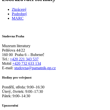
Zkrácený
Podrobný
MARC
Studovna Praha
Muzeum literatury
Pelléova 44/22
160 00
Praha 6 – Bubeneč
Tel.:
+420 221 343 537
Mobil
+420 732 633 134
E-mail:
studovna@pamatnik-np.cz
Hodiny pro veřejnost
Pondělí, středa:
9:00
–
16:30
Úterý, čtvrtek:
9:00
–
17:30
Pátek:
9:00
–
14:30
Upozornění