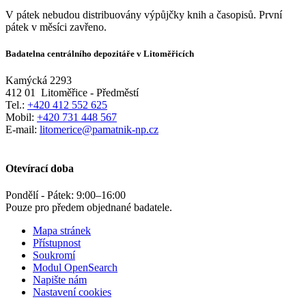
V pátek nebudou distribuovány výpůjčky knih a časopisů. První
pátek v měsíci zavřeno.
Badatelna centrálního depozitáře v Litoměřicích
Kamýcká 2293
412 01
Litoměřice - Předměstí
Tel.:
+420 412 552 625
Mobil:
+420 731 448 567
E-mail:
litomerice@pamatnik-np.cz
Otevírací doba
Pondělí - Pátek:
9:00
–
16:00
Pouze pro předem objednané badatele.
Mapa stránek
Přístupnost
Soukromí
Modul OpenSearch
Napište nám
Nastavení cookies