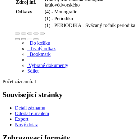
Zdroj inf.
královédvorského
Odkazy
(4) - Monografie
(1) - Periodika
(1) - PERIODIKA - Svázaný ročník periodika
Do košíku
Trvalý odkaz
Bookmark
Vybrané dokumenty
Sdílet
Počet záznamů: 1
Související stránky
Detail záznamu
Odeslat e-mailem
Export
Nový dotaz
Zobrazovací formáty