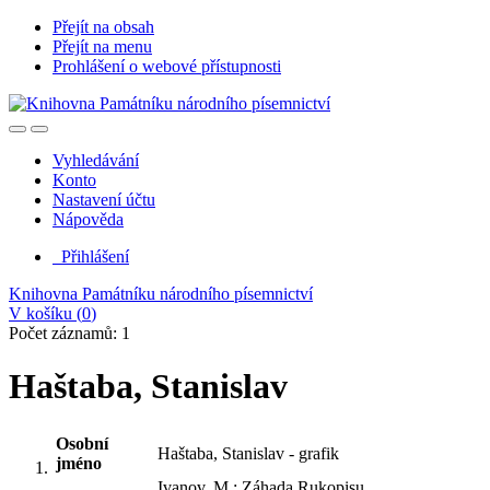
Přejít na obsah
Přejít na menu
Prohlášení o webové přístupnosti
Vyhledávání
Konto
Nastavení účtu
Nápověda
Přihlášení
Knihovna Památníku národního písemnictví
V košíku (
0
)
Počet záznamů: 1
Haštaba, Stanislav
Osobní
Haštaba, Stanislav - grafik
jméno
Ivanov, M.: Záhada Rukopisu