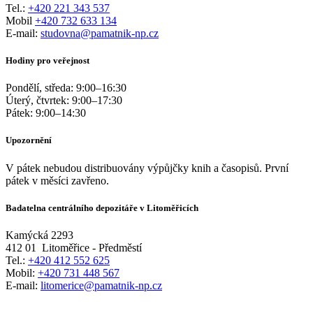
Tel.:
+420 221 343 537
Mobil
+420 732 633 134
E-mail:
studovna@pamatnik-np.cz
Hodiny pro veřejnost
Pondělí, středa:
9:00
–
16:30
Úterý, čtvrtek:
9:00
–
17:30
Pátek:
9:00
–
14:30
Upozornění
V pátek nebudou distribuovány výpůjčky knih a časopisů. První
pátek v měsíci zavřeno.
Badatelna centrálního depozitáře v Litoměřicích
Kamýcká 2293
412 01
Litoměřice - Předměstí
Tel.:
+420 412 552 625
Mobil:
+420 731 448 567
E-mail:
litomerice@pamatnik-np.cz