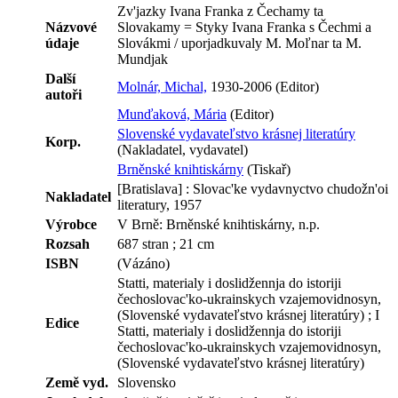
Zv'jazky Ivana Franka z Čechamy ta
Názvové
Slovakamy = Styky Ivana Franka s Čechmi a
údaje
Slovákmi / uporjadkuvaly M. Moľnar ta M.
Mundjak
Další
Molnár, Michal,
1930-2006 (Editor)
autoři
Munďaková, Mária
(Editor)
Slovenské vydavateľstvo krásnej literatúry
Korp.
(Nakladatel, vydavatel)
Brněnské knihtiskárny
(Tiskař)
[Bratislava] : Slovac'ke vydavnyctvo chudožn'oi
Nakladatel
literatury, 1957
Výrobce
V Brně: Brněnské knihtiskárny, n.p.
Rozsah
687 stran ; 21 cm
ISBN
(Vázáno)
Statti, materialy i doslidžennja do istoriji
čechoslovac'ko-ukrainskych vzajemovidnosyn,
(Slovenské vydavateľstvo krásnej literatúry) ; I
Edice
Statti, materialy i doslidžennja do istoriji
čechoslovac'ko-ukrainskych vzajemovidnosyn,
(Slovenské vydavateľstvo krásnej literatúry)
Země vyd.
Slovensko