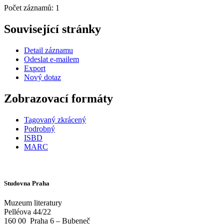
Počet záznamů: 1
Související stránky
Detail záznamu
Odeslat e-mailem
Export
Nový dotaz
Zobrazovací formáty
Tagovaný zkrácený
Podrobný
ISBD
MARC
Studovna Praha
Muzeum literatury
Pelléova 44/22
160 00
Praha 6 – Bubeneč