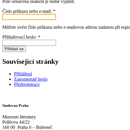
Pole označena znakem
je nutné vyplnit.
Číslo průkazu nebo e-mail:
*
Můžete uvést číslo průkazu nebo e-mailovou adresu zadanou při regist
Přihlašovací heslo:
*
Přihlásit se
Související stránky
Přihlášení
Zapomenuté heslo
Předregistrace
Studovna Praha
Muzeum literatury
Pelléova 44/22
160 00
Praha 6 – Bubeneč