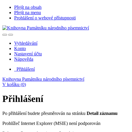
Přejít na obsah
Přejít na menu
Prohlášení o webové přístupnosti
Vyhledávání
Konto
Nastavení účtu
Nápověda
Přihlášení
Knihovna Památníku národního písemnictví
V košíku (
0
)
Přihlášení
Po přihlášení budete přesměrován na stránku
Detail záznamu
Prohlížeč Internet Explorer (MSIE) není podporován