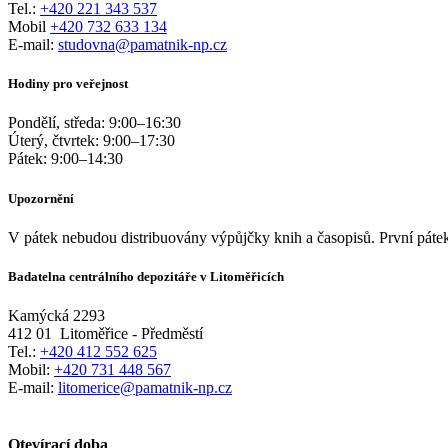
Tel.:
+420 221 343 537
Mobil
+420 732 633 134
E-mail:
studovna@pamatnik-np.cz
Hodiny pro veřejnost
Pondělí, středa:
9:00
–
16:30
Úterý, čtvrtek:
9:00
–
17:30
Pátek:
9:00
–
14:30
Upozornění
V pátek nebudou distribuovány výpůjčky knih a časopisů. První pátek
Badatelna centrálního depozitáře v Litoměřicích
Kamýcká 2293
412 01
Litoměřice - Předměstí
Tel.:
+420 412 552 625
Mobil:
+420 731 448 567
E-mail:
litomerice@pamatnik-np.cz
Otevírací doba