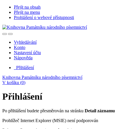
Přejít na obsah
Přejít na menu
Prohlášení o webové přístupnosti
Vyhledávání
Konto
Nastavení účtu
Nápověda
Přihlášení
Knihovna Památníku národního písemnictví
V košíku (
0
)
Přihlášení
Po přihlášení budete přesměrován na stránku
Detail záznamu
Prohlížeč Internet Explorer (MSIE) není podporován