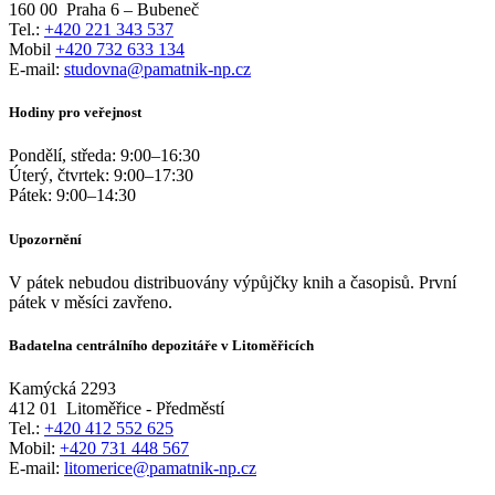
160 00
Praha 6 – Bubeneč
Tel.:
+420 221 343 537
Mobil
+420 732 633 134
E-mail:
studovna@pamatnik-np.cz
Hodiny pro veřejnost
Pondělí, středa:
9:00
–
16:30
Úterý, čtvrtek:
9:00
–
17:30
Pátek:
9:00
–
14:30
Upozornění
V pátek nebudou distribuovány výpůjčky knih a časopisů. První
pátek v měsíci zavřeno.
Badatelna centrálního depozitáře v Litoměřicích
Kamýcká 2293
412 01
Litoměřice - Předměstí
Tel.:
+420 412 552 625
Mobil:
+420 731 448 567
E-mail:
litomerice@pamatnik-np.cz