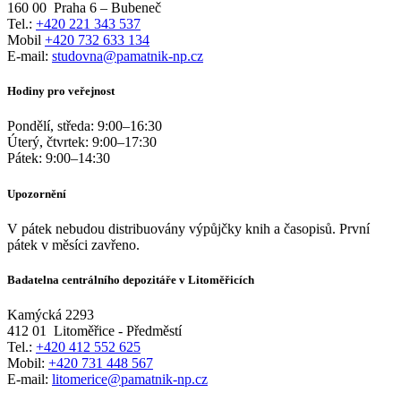
160 00
Praha 6 – Bubeneč
Tel.:
+420 221 343 537
Mobil
+420 732 633 134
E-mail:
studovna@pamatnik-np.cz
Hodiny pro veřejnost
Pondělí, středa:
9:00
–
16:30
Úterý, čtvrtek:
9:00
–
17:30
Pátek:
9:00
–
14:30
Upozornění
V pátek nebudou distribuovány výpůjčky knih a časopisů. První
pátek v měsíci zavřeno.
Badatelna centrálního depozitáře v Litoměřicích
Kamýcká 2293
412 01
Litoměřice - Předměstí
Tel.:
+420 412 552 625
Mobil:
+420 731 448 567
E-mail:
litomerice@pamatnik-np.cz