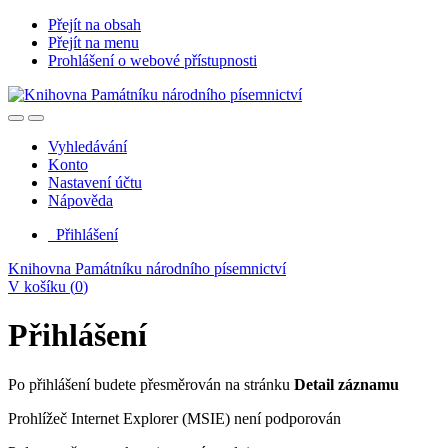
Přejít na obsah
Přejít na menu
Prohlášení o webové přístupnosti
Vyhledávání
Konto
Nastavení účtu
Nápověda
Přihlášení
Knihovna Památníku národního písemnictví
V košíku (
0
)
Přihlášení
Po přihlášení budete přesměrován na stránku
Detail záznamu
Prohlížeč Internet Explorer (MSIE) není podporován