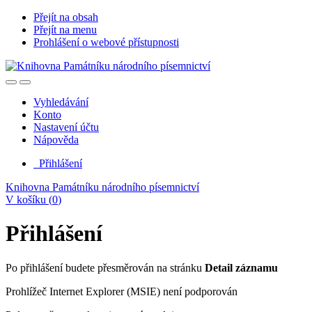
Přejít na obsah
Přejít na menu
Prohlášení o webové přístupnosti
Vyhledávání
Konto
Nastavení účtu
Nápověda
Přihlášení
Knihovna Památníku národního písemnictví
V košíku (
0
)
Přihlášení
Po přihlášení budete přesměrován na stránku
Detail záznamu
Prohlížeč Internet Explorer (MSIE) není podporován