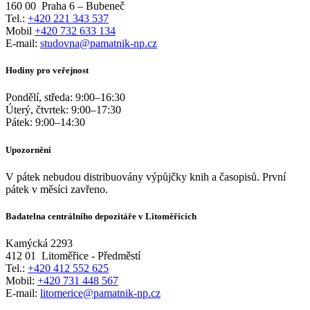
160 00
Praha 6 – Bubeneč
Tel.:
+420 221 343 537
Mobil
+420 732 633 134
E-mail:
studovna@pamatnik-np.cz
Hodiny pro veřejnost
Pondělí, středa:
9:00
–
16:30
Úterý, čtvrtek:
9:00
–
17:30
Pátek:
9:00
–
14:30
Upozornění
V pátek nebudou distribuovány výpůjčky knih a časopisů. První
pátek v měsíci zavřeno.
Badatelna centrálního depozitáře v Litoměřicích
Kamýcká 2293
412 01
Litoměřice - Předměstí
Tel.:
+420 412 552 625
Mobil:
+420 731 448 567
E-mail:
litomerice@pamatnik-np.cz