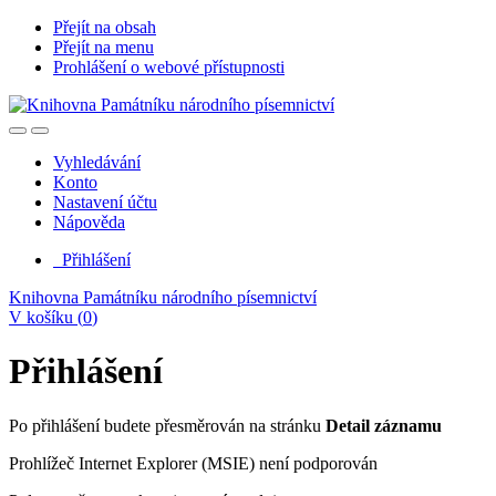
Přejít na obsah
Přejít na menu
Prohlášení o webové přístupnosti
Vyhledávání
Konto
Nastavení účtu
Nápověda
Přihlášení
Knihovna Památníku národního písemnictví
V košíku (
0
)
Přihlášení
Po přihlášení budete přesměrován na stránku
Detail záznamu
Prohlížeč Internet Explorer (MSIE) není podporován