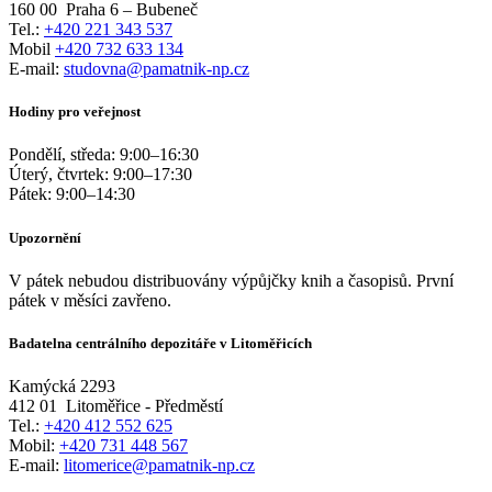
160 00
Praha 6 – Bubeneč
Tel.:
+420 221 343 537
Mobil
+420 732 633 134
E-mail:
studovna@pamatnik-np.cz
Hodiny pro veřejnost
Pondělí, středa:
9:00
–
16:30
Úterý, čtvrtek:
9:00
–
17:30
Pátek:
9:00
–
14:30
Upozornění
V pátek nebudou distribuovány výpůjčky knih a časopisů. První
pátek v měsíci zavřeno.
Badatelna centrálního depozitáře v Litoměřicích
Kamýcká 2293
412 01
Litoměřice - Předměstí
Tel.:
+420 412 552 625
Mobil:
+420 731 448 567
E-mail:
litomerice@pamatnik-np.cz