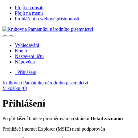
Přejít na obsah
Přejít na menu
Prohlášení o webové přístupnosti
Vyhledávání
Konto
Nastavení účtu
Nápověda
Přihlášení
Knihovna Památníku národního písemnictví
V košíku (
0
)
Přihlášení
Po přihlášení budete přesměrován na stránku
Detail záznamu
Prohlížeč Internet Explorer (MSIE) není podporován