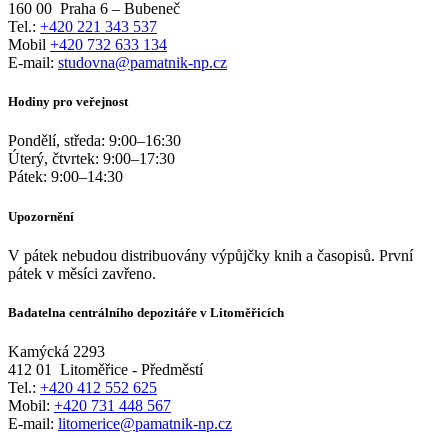
160 00
Praha 6 – Bubeneč
Tel.:
+420 221 343 537
Mobil
+420 732 633 134
E-mail:
studovna@pamatnik-np.cz
Hodiny pro veřejnost
Pondělí, středa:
9:00
–
16:30
Úterý, čtvrtek:
9:00
–
17:30
Pátek:
9:00
–
14:30
Upozornění
V pátek nebudou distribuovány výpůjčky knih a časopisů. První
pátek v měsíci zavřeno.
Badatelna centrálního depozitáře v Litoměřicích
Kamýcká 2293
412 01
Litoměřice - Předměstí
Tel.:
+420 412 552 625
Mobil:
+420 731 448 567
E-mail:
litomerice@pamatnik-np.cz