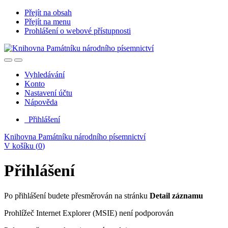
Přejít na obsah
Přejít na menu
Prohlášení o webové přístupnosti
Vyhledávání
Konto
Nastavení účtu
Nápověda
Přihlášení
Knihovna Památníku národního písemnictví
V košíku (
0
)
Přihlášení
Po přihlášení budete přesměrován na stránku
Detail záznamu
Prohlížeč Internet Explorer (MSIE) není podporován