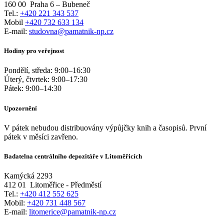
160 00
Praha 6 – Bubeneč
Tel.:
+420 221 343 537
Mobil
+420 732 633 134
E-mail:
studovna@pamatnik-np.cz
Hodiny pro veřejnost
Pondělí, středa:
9:00
–
16:30
Úterý, čtvrtek:
9:00
–
17:30
Pátek:
9:00
–
14:30
Upozornění
V pátek nebudou distribuovány výpůjčky knih a časopisů. První
pátek v měsíci zavřeno.
Badatelna centrálního depozitáře v Litoměřicích
Kamýcká 2293
412 01
Litoměřice - Předměstí
Tel.:
+420 412 552 625
Mobil:
+420 731 448 567
E-mail:
litomerice@pamatnik-np.cz