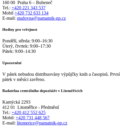
160 00
Praha 6 – Bubeneč
Tel.:
+420 221 343 537
Mobil
+420 732 633 134
E-mail:
studovna@pamatnik-np.cz
Hodiny pro veřejnost
Pondělí, středa:
9:00
–
16:30
Úterý, čtvrtek:
9:00
–
17:30
Pátek:
9:00
–
14:30
Upozornění
V pátek nebudou distribuovány výpůjčky knih a časopisů. První
pátek v měsíci zavřeno.
Badatelna centrálního depozitáře v Litoměřicích
Kamýcká 2293
412 01
Litoměřice - Předměstí
Tel.:
+420 412 552 625
Mobil:
+420 731 448 567
E-mail:
litomerice@pamatnik-np.cz