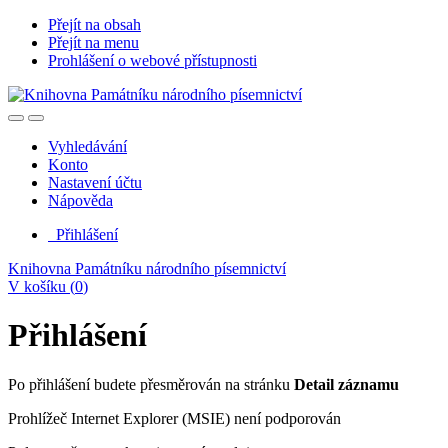
Přejít na obsah
Přejít na menu
Prohlášení o webové přístupnosti
Vyhledávání
Konto
Nastavení účtu
Nápověda
Přihlášení
Knihovna Památníku národního písemnictví
V košíku (
0
)
Přihlášení
Po přihlášení budete přesměrován na stránku
Detail záznamu
Prohlížeč Internet Explorer (MSIE) není podporován