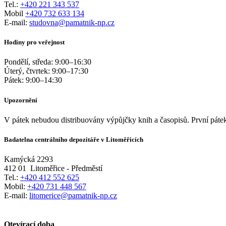
Tel.:
+420 221 343 537
Mobil
+420 732 633 134
E-mail:
studovna@pamatnik-np.cz
Hodiny pro veřejnost
Pondělí, středa:
9:00
–
16:30
Úterý, čtvrtek:
9:00
–
17:30
Pátek:
9:00
–
14:30
Upozornění
V pátek nebudou distribuovány výpůjčky knih a časopisů. První pátek
Badatelna centrálního depozitáře v Litoměřicích
Kamýcká 2293
412 01
Litoměřice - Předměstí
Tel.:
+420 412 552 625
Mobil:
+420 731 448 567
E-mail:
litomerice@pamatnik-np.cz
Otevírací doba