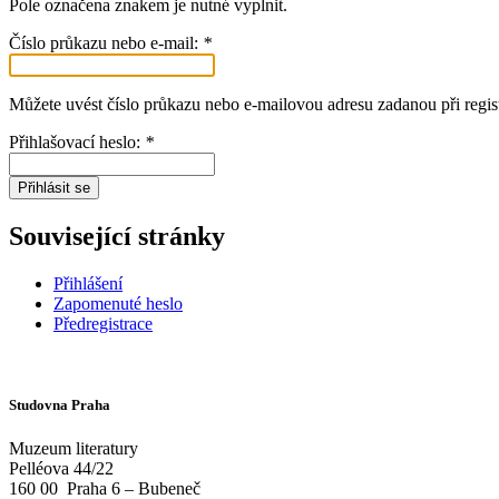
Pole označena znakem
je nutné vyplnit.
Číslo průkazu nebo e-mail:
*
Můžete uvést číslo průkazu nebo e-mailovou adresu zadanou při regist
Přihlašovací heslo:
*
Přihlásit se
Související stránky
Přihlášení
Zapomenuté heslo
Předregistrace
Studovna Praha
Muzeum literatury
Pelléova 44/22
160 00
Praha 6 – Bubeneč