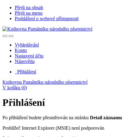
Přejít na obsah
Přejít na menu
Prohlášení o webové přístupnosti
Vyhledávání
Konto
Nastavení účtu
Nápověda
Přihlášení
Knihovna Památníku národního písemnictví
V košíku (
0
)
Přihlášení
Po přihlášení budete přesměrován na stránku
Detail záznamu
Prohlížeč Internet Explorer (MSIE) není podporován