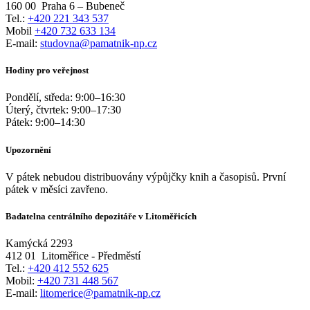
160 00
Praha 6 – Bubeneč
Tel.:
+420 221 343 537
Mobil
+420 732 633 134
E-mail:
studovna@pamatnik-np.cz
Hodiny pro veřejnost
Pondělí, středa:
9:00
–
16:30
Úterý, čtvrtek:
9:00
–
17:30
Pátek:
9:00
–
14:30
Upozornění
V pátek nebudou distribuovány výpůjčky knih a časopisů. První
pátek v měsíci zavřeno.
Badatelna centrálního depozitáře v Litoměřicích
Kamýcká 2293
412 01
Litoměřice - Předměstí
Tel.:
+420 412 552 625
Mobil:
+420 731 448 567
E-mail:
litomerice@pamatnik-np.cz