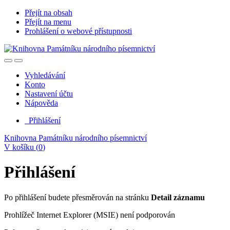
Přejít na obsah
Přejít na menu
Prohlášení o webové přístupnosti
Vyhledávání
Konto
Nastavení účtu
Nápověda
Přihlášení
Knihovna Památníku národního písemnictví
V košíku (
0
)
Přihlášení
Po přihlášení budete přesměrován na stránku
Detail záznamu
Prohlížeč Internet Explorer (MSIE) není podporován