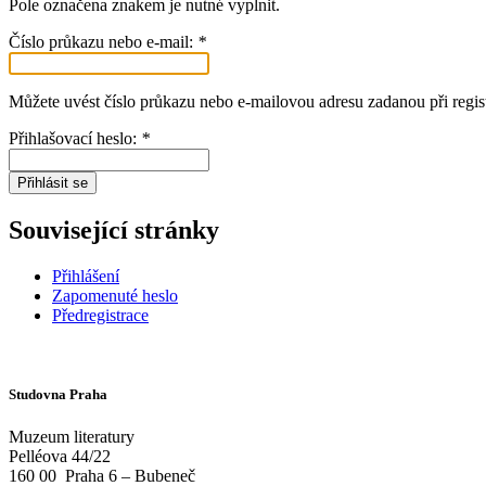
Pole označena znakem
je nutné vyplnit.
Číslo průkazu nebo e-mail:
*
Můžete uvést číslo průkazu nebo e-mailovou adresu zadanou při regist
Přihlašovací heslo:
*
Přihlásit se
Související stránky
Přihlášení
Zapomenuté heslo
Předregistrace
Studovna Praha
Muzeum literatury
Pelléova 44/22
160 00
Praha 6 – Bubeneč