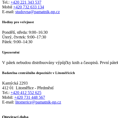
Tel.:
+420 221 343 537
Mobil
+420 732 633 134
E-mail:
studovna@pamatnik-np.cz
Hodiny pro veřejnost
Pondělí, středa:
9:00
–
16:30
Úterý, čtvrtek:
9:00
–
17:30
Pátek:
9:00
–
14:30
Upozornění
V pátek nebudou distribuovány výpůjčky knih a časopisů. První pátek
Badatelna centrálního depozitáře v Litoměřicích
Kamýcká 2293
412 01
Litoměřice - Předměstí
Tel.:
+420 412 552 625
Mobil:
+420 731 448 567
E-mail:
litomerice@pamatnik-np.cz
Otevírací doba