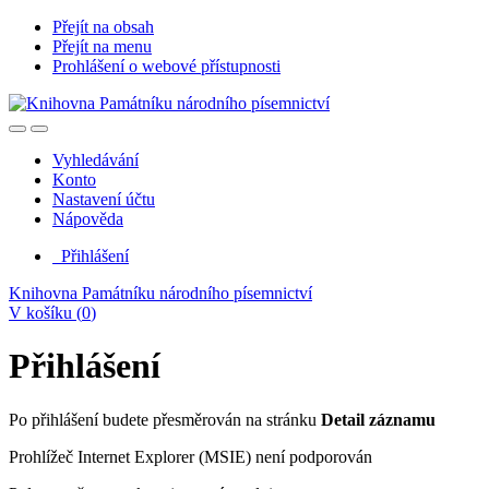
Přejít na obsah
Přejít na menu
Prohlášení o webové přístupnosti
Vyhledávání
Konto
Nastavení účtu
Nápověda
Přihlášení
Knihovna Památníku národního písemnictví
V košíku (
0
)
Přihlášení
Po přihlášení budete přesměrován na stránku
Detail záznamu
Prohlížeč Internet Explorer (MSIE) není podporován