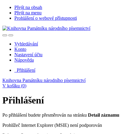
Přejít na obsah
Přejít na menu
Prohlášení o webové přístupnosti
Vyhledávání
Konto
Nastavení účtu
Nápověda
Přihlášení
Knihovna Památníku národního písemnictví
V košíku (
0
)
Přihlášení
Po přihlášení budete přesměrován na stránku
Detail záznamu
Prohlížeč Internet Explorer (MSIE) není podporován