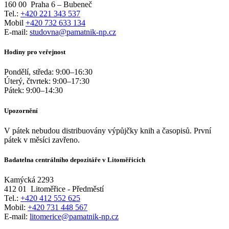
160 00
Praha 6 – Bubeneč
Tel.:
+420 221 343 537
Mobil
+420 732 633 134
E-mail:
studovna@pamatnik-np.cz
Hodiny pro veřejnost
Pondělí, středa:
9:00
–
16:30
Úterý, čtvrtek:
9:00
–
17:30
Pátek:
9:00
–
14:30
Upozornění
V pátek nebudou distribuovány výpůjčky knih a časopisů. První
pátek v měsíci zavřeno.
Badatelna centrálního depozitáře v Litoměřicích
Kamýcká 2293
412 01
Litoměřice - Předměstí
Tel.:
+420 412 552 625
Mobil:
+420 731 448 567
E-mail:
litomerice@pamatnik-np.cz