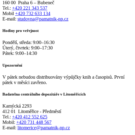
160 00
Praha 6 – Bubeneč
Tel.:
+420 221 343 537
Mobil
+420 732 633 134
E-mail:
studovna@pamatnik-np.cz
Hodiny pro veřejnost
Pondělí, středa:
9:00
–
16:30
Úterý, čtvrtek:
9:00
–
17:30
Pátek:
9:00
–
14:30
Upozornění
V pátek nebudou distribuovány výpůjčky knih a časopisů. První
pátek v měsíci zavřeno.
Badatelna centrálního depozitáře v Litoměřicích
Kamýcká 2293
412 01
Litoměřice - Předměstí
Tel.:
+420 412 552 625
Mobil:
+420 731 448 567
E-mail:
litomerice@pamatnik-np.cz