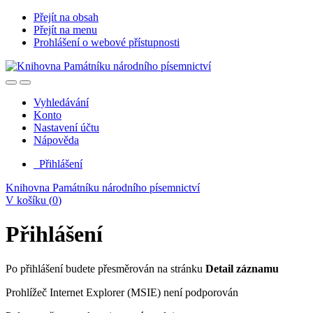
Přejít na obsah
Přejít na menu
Prohlášení o webové přístupnosti
Vyhledávání
Konto
Nastavení účtu
Nápověda
Přihlášení
Knihovna Památníku národního písemnictví
V košíku (
0
)
Přihlášení
Po přihlášení budete přesměrován na stránku
Detail záznamu
Prohlížeč Internet Explorer (MSIE) není podporován