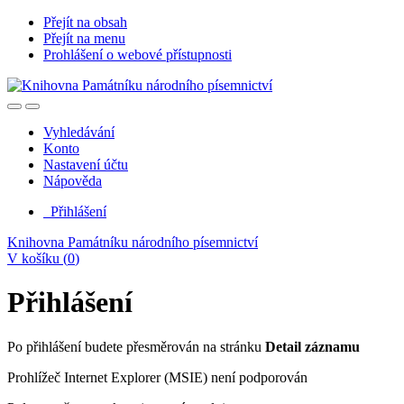
Přejít na obsah
Přejít na menu
Prohlášení o webové přístupnosti
Vyhledávání
Konto
Nastavení účtu
Nápověda
Přihlášení
Knihovna Památníku národního písemnictví
V košíku (
0
)
Přihlášení
Po přihlášení budete přesměrován na stránku
Detail záznamu
Prohlížeč Internet Explorer (MSIE) není podporován