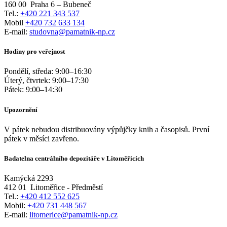
160 00
Praha 6 – Bubeneč
Tel.:
+420 221 343 537
Mobil
+420 732 633 134
E-mail:
studovna@pamatnik-np.cz
Hodiny pro veřejnost
Pondělí, středa:
9:00
–
16:30
Úterý, čtvrtek:
9:00
–
17:30
Pátek:
9:00
–
14:30
Upozornění
V pátek nebudou distribuovány výpůjčky knih a časopisů. První
pátek v měsíci zavřeno.
Badatelna centrálního depozitáře v Litoměřicích
Kamýcká 2293
412 01
Litoměřice - Předměstí
Tel.:
+420 412 552 625
Mobil:
+420 731 448 567
E-mail:
litomerice@pamatnik-np.cz