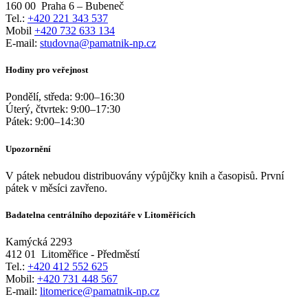
160 00
Praha 6 – Bubeneč
Tel.:
+420 221 343 537
Mobil
+420 732 633 134
E-mail:
studovna@pamatnik-np.cz
Hodiny pro veřejnost
Pondělí, středa:
9:00
–
16:30
Úterý, čtvrtek:
9:00
–
17:30
Pátek:
9:00
–
14:30
Upozornění
V pátek nebudou distribuovány výpůjčky knih a časopisů. První
pátek v měsíci zavřeno.
Badatelna centrálního depozitáře v Litoměřicích
Kamýcká 2293
412 01
Litoměřice - Předměstí
Tel.:
+420 412 552 625
Mobil:
+420 731 448 567
E-mail:
litomerice@pamatnik-np.cz