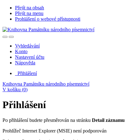
Přejít na obsah
Přejít na menu
Prohlášení o webové přístupnosti
Vyhledávání
Konto
Nastavení účtu
Nápověda
Přihlášení
Knihovna Památníku národního písemnictví
V košíku (
0
)
Přihlášení
Po přihlášení budete přesměrován na stránku
Detail záznamu
Prohlížeč Internet Explorer (MSIE) není podporován