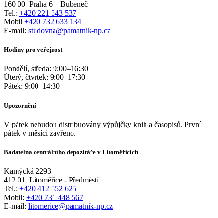
160 00
Praha 6 – Bubeneč
Tel.:
+420 221 343 537
Mobil
+420 732 633 134
E-mail:
studovna@pamatnik-np.cz
Hodiny pro veřejnost
Pondělí, středa:
9:00
–
16:30
Úterý, čtvrtek:
9:00
–
17:30
Pátek:
9:00
–
14:30
Upozornění
V pátek nebudou distribuovány výpůjčky knih a časopisů. První
pátek v měsíci zavřeno.
Badatelna centrálního depozitáře v Litoměřicích
Kamýcká 2293
412 01
Litoměřice - Předměstí
Tel.:
+420 412 552 625
Mobil:
+420 731 448 567
E-mail:
litomerice@pamatnik-np.cz