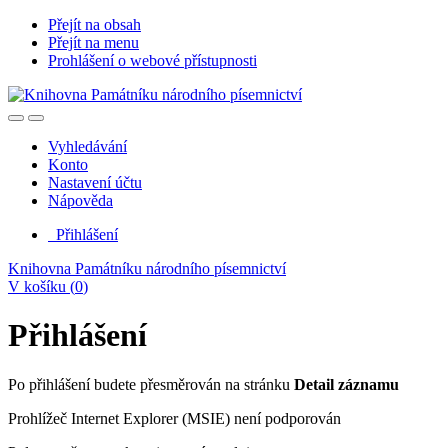
Přejít na obsah
Přejít na menu
Prohlášení o webové přístupnosti
Vyhledávání
Konto
Nastavení účtu
Nápověda
Přihlášení
Knihovna Památníku národního písemnictví
V košíku (
0
)
Přihlášení
Po přihlášení budete přesměrován na stránku
Detail záznamu
Prohlížeč Internet Explorer (MSIE) není podporován