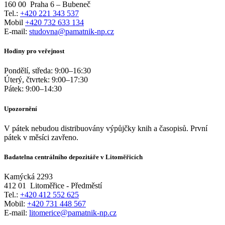
160 00
Praha 6 – Bubeneč
Tel.:
+420 221 343 537
Mobil
+420 732 633 134
E-mail:
studovna@pamatnik-np.cz
Hodiny pro veřejnost
Pondělí, středa:
9:00
–
16:30
Úterý, čtvrtek:
9:00
–
17:30
Pátek:
9:00
–
14:30
Upozornění
V pátek nebudou distribuovány výpůjčky knih a časopisů. První
pátek v měsíci zavřeno.
Badatelna centrálního depozitáře v Litoměřicích
Kamýcká 2293
412 01
Litoměřice - Předměstí
Tel.:
+420 412 552 625
Mobil:
+420 731 448 567
E-mail:
litomerice@pamatnik-np.cz