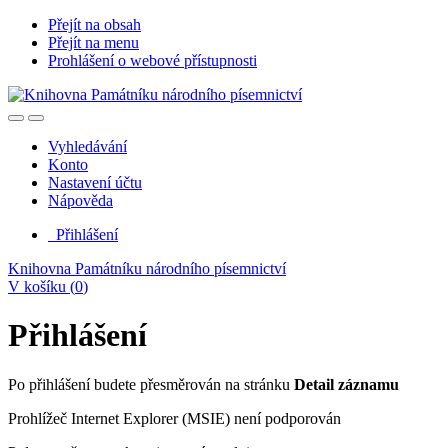
Přejít na obsah
Přejít na menu
Prohlášení o webové přístupnosti
Vyhledávání
Konto
Nastavení účtu
Nápověda
Přihlášení
Knihovna Památníku národního písemnictví
V košíku (
0
)
Přihlášení
Po přihlášení budete přesměrován na stránku
Detail záznamu
Prohlížeč Internet Explorer (MSIE) není podporován