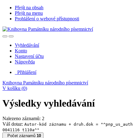
Přejít na obsah
Přejít na menu
Prohlášení o webové přístupnosti
Vyhledávání
Konto
Nastavení účtu
Nápověda
Přihlášení
Knihovna Památníku národního písemnictví
V košíku (
0
)
Výsledky vyhledávání
Nalezeno záznamů: 2
Váš dotaz:
Autor-kód záznamu + druh.dok = "^pnp_us_auth
0041116 t110a^"
Počet záznamů
10