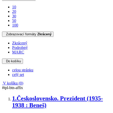
10
20
30
50
100
Zobrazovací formáty
Zkrácený
Zkrácený
Podrobný
MARC
Do košíku
celou stránku
celý set
V košíku (
0
)
#tpl-btn-affix
1.
Československo. Prezident (1935-
1938 : Beneš)