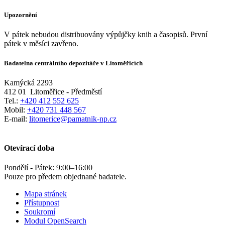
Upozornění
V pátek nebudou distribuovány výpůjčky knih a časopisů. První
pátek v měsíci zavřeno.
Badatelna centrálního depozitáře v Litoměřicích
Kamýcká 2293
412 01
Litoměřice - Předměstí
Tel.:
+420 412 552 625
Mobil:
+420 731 448 567
E-mail:
litomerice@pamatnik-np.cz
Otevírací doba
Pondělí - Pátek:
9:00
–
16:00
Pouze pro předem objednané badatele.
Mapa stránek
Přístupnost
Soukromí
Modul OpenSearch