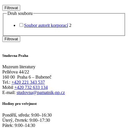
Filtrovat
Druh souboru
Soubor autorit korporací
2
Filtrovat
Studovna Praha
Muzeum literatury
Pelléova 44/22
160 00
Praha 6 – Bubeneč
Tel.:
+420 221 343 537
Mobil
+420 732 633 134
E-mail:
studovna@pamatnik-np.cz
Hodiny pro veřejnost
Pondělí, středa:
9:00
–
16:30
Úterý, čtvrtek:
9:00
–
17:30
Pátek:
9:00
–
14:30