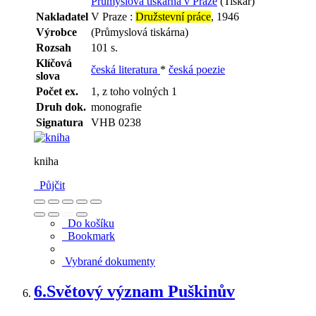
Průmyslová tiskárna v Praze
(Tiskař)
Nakladatel
V Praze :
Družstevní práce
, 1946
Výrobce
(Průmyslová tiskárna)
Rozsah
101 s.
Klíčová
česká literatura
*
česká poezie
slova
Počet ex.
1, z toho volných 1
Druh dok.
monografie
Signatura
VHB 0238
kniha
Půjčit
Do košíku
Bookmark
Vybrané dokumenty
6.
Světový význam Puškinův