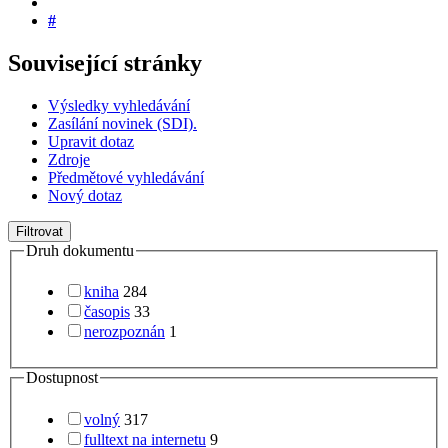
#
Související stránky
Výsledky vyhledávání
Zasílání novinek (SDI).
Upravit dotaz
Zdroje
Předmětové vyhledávání
Nový dotaz
Filtrovat
Druh dokumentu
kniha
284
časopis
33
nerozpoznán
1
Dostupnost
volný
317
fulltext na internetu
9