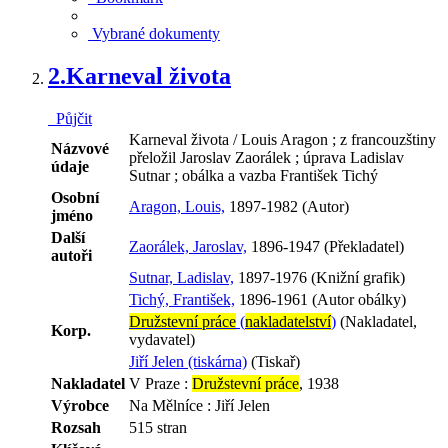
Vybrané dokumenty
2.
Karneval života
Půjčit
Karneval života / Louis Aragon ; z francouzštiny
Názvové
přeložil Jaroslav Zaorálek ; úprava Ladislav
údaje
Sutnar ; obálka a vazba František Tichý
Osobní
Aragon, Louis,
1897-1982 (Autor)
jméno
Další
Zaorálek, Jaroslav,
1896-1947 (Překladatel)
autoři
Sutnar, Ladislav,
1897-1976 (Knižní grafik)
Tichý, František,
1896-1961 (Autor obálky)
Družstevní práce
(
nakladatelství
)
(Nakladatel,
Korp.
vydavatel)
Jiří Jelen (tiskárna)
(Tiskař)
Nakladatel
V Praze :
Družstevní práce
, 1938
Výrobce
Na Mělníce : Jiří Jelen
Rozsah
515 stran