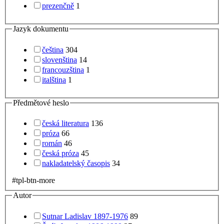
prezenčně
1
Jazyk dokumentu
čeština
304
slovenština
14
francouzština
1
italština
1
Předmětové heslo
česká literatura
136
próza
66
román
46
česká próza
45
nakladatelský časopis
34
#tpl-btn-more
Autor
Sutnar Ladislav 1897-1976
89