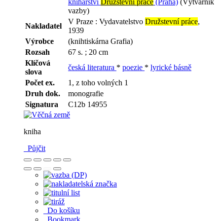
knihařství
Družstevní práce
(Praha)
(Výtvarník
vazby)
V Praze : Vydavatelstvo
Družstevní práce
,
Nakladatel
1939
Výrobce
(knihtiskárna Grafia)
Rozsah
67 s. ; 20 cm
Klíčová
česká literatura
*
poezie
*
lyrické básně
slova
Počet ex.
1, z toho volných 1
Druh dok.
monografie
Signatura
C12b 14955
kniha
Půjčit
Do košíku
Bookmark