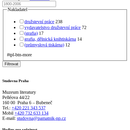
Nakladatel
družstevní práce
238
vydavatelstvo družstevní práce
72
(grafia)
17
grafia, dělnická knihtiskárna
14
(průmyslová tiskárna)
12
#tpl-btn-more
Filtrovat
Studovna Praha
Muzeum literatury
Pelléova 44/22
160 00
Praha 6 – Bubeneč
Tel.:
+420 221 343 537
Mobil
+420 732 633 134
E-mail:
studovna@pamatnik-np.cz
Hodiny pro veřejnost