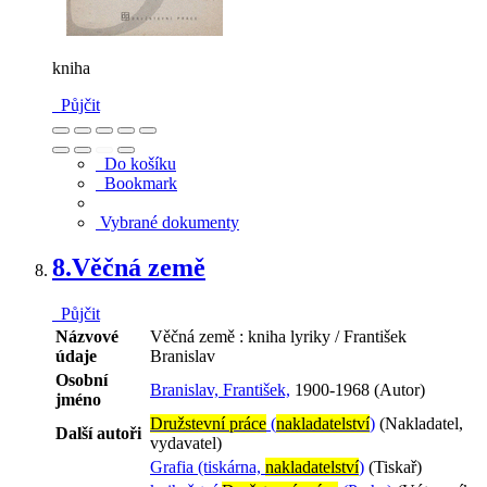
kniha
Půjčit
Do košíku
Bookmark
Vybrané dokumenty
8.
Věčná země
Půjčit
Názvové
Věčná země : kniha lyriky / František
údaje
Branislav
Osobní
Branislav, František,
1900-1968 (Autor)
jméno
Družstevní práce
(
nakladatelství
)
(Nakladatel,
Další autoři
vydavatel)
Grafia (tiskárna,
nakladatelství
)
(Tiskař)