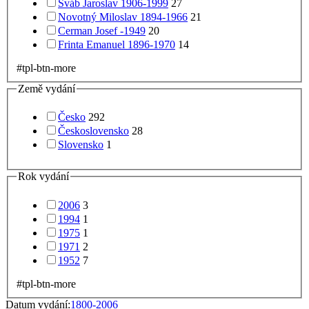
Šváb Jaroslav 1906-1999
27
Novotný Miloslav 1894-1966
21
Cerman Josef -1949
20
Frinta Emanuel 1896-1970
14
#tpl-btn-more
Země vydání
Česko
292
Československo
28
Slovensko
1
Rok vydání
2006
3
1994
1
1975
1
1971
2
1952
7
#tpl-btn-more
Datum vydání:
1800-2006