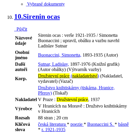
Vybrané dokumenty
10.
Sirenin ocas
Půjčit
Sirenin ocas : verše 1921-1935 / Simonetta
Názvové
Buonaccini ; upravil, obálku a vazbu navrhl
údaje
Ladislav Sutnar
Osobní
Buonaccini, Simonetta,
1893-1935 (Autor)
jméno
Další
Sutnar, Ladislav,
1897-1976 (Knižní grafik)
autoři
(Autor obálky) (Výtvarník vazby)
Družstevní práce
(
nakladatelství
)
(Nakladatel,
Korp.
vydavatel) (Vazač)
Družstvo knihtiskárny (tiskárna, Hranice,
Přerov)
(Tiskař)
Nakladatel
V Praze :
Družstevní práce
, 1937
V Hranicích na Moravě : Družstvo knihtiskárny
Výrobce
v Hranicích
Rozsah
88 stran ; 20 cm
Klíčová
česká literatura
*
poezie
*
Buonaccini S.
*
básně
slova
*
r. 1921-1935