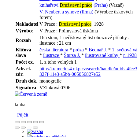
knihařství
Družstevní práce
(Praha)
(Vazač)
V. Neubert a synové (firma)
(Výrobce tiskových
forem)
Nakladatel
V Praze :
Družstevní práce
, 1928
Výrobce
V Praze : Průmyslová tiskárna
165 stran, 1 nečíslovaný list obrazové přílohy :
Rozsah
ilustrace ; 21 cm
Klíčová
česká literatura
*
próza
*
Bednář J.
*
1. světová v
slova
*
ilustrace
*
Štursa J.
*
ilustrované knihy
*
r. 1928
Počet ex.
1, z toho volných 1
Adr. el.
http://kramerius4.nkp.cz/search/handle/uuid:a4fee
zdr.
327f-11e3-a5bb-005056827e52
Druh dok.
monografie
Signatura
VZinková 0396
kniha
Půjčit