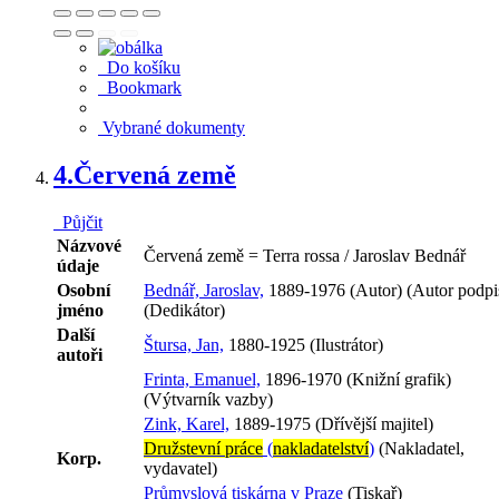
Do košíku
Bookmark
Vybrané dokumenty
4.
Červená země
Půjčit
Názvové
Červená země = Terra rossa / Jaroslav Bednář
údaje
Osobní
Bednář, Jaroslav,
1889-1976 (Autor) (Autor podpi
jméno
(Dedikátor)
Další
Štursa, Jan,
1880-1925 (Ilustrátor)
autoři
Frinta, Emanuel,
1896-1970 (Knižní grafik)
(Výtvarník vazby)
Zink, Karel,
1889-1975 (Dřívější majitel)
Družstevní práce
(
nakladatelství
)
(Nakladatel,
Korp.
vydavatel)
Průmyslová tiskárna v Praze
(Tiskař)