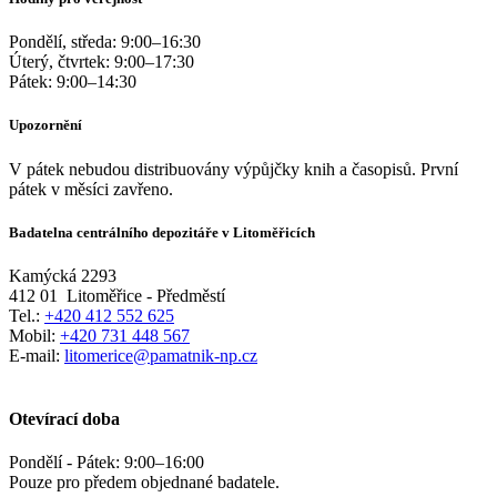
Pondělí, středa:
9:00
–
16:30
Úterý, čtvrtek:
9:00
–
17:30
Pátek:
9:00
–
14:30
Upozornění
V pátek nebudou distribuovány výpůjčky knih a časopisů. První
pátek v měsíci zavřeno.
Badatelna centrálního depozitáře v Litoměřicích
Kamýcká 2293
412 01
Litoměřice - Předměstí
Tel.:
+420 412 552 625
Mobil:
+420 731 448 567
E-mail:
litomerice@pamatnik-np.cz
Otevírací doba
Pondělí - Pátek:
9:00
–
16:00
Pouze pro předem objednané badatele.