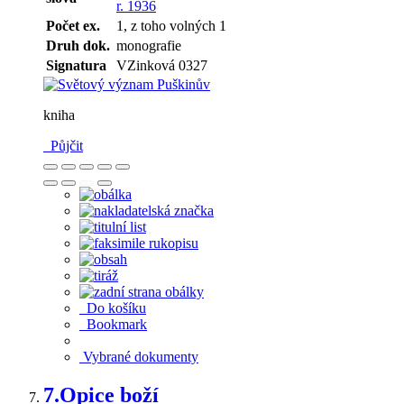
r. 1936
Počet ex.
1, z toho volných 1
Druh dok.
monografie
Signatura
VZinková 0327
kniha
Půjčit
Do košíku
Bookmark
Vybrané dokumenty
7.
Opice boží