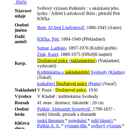
Půjčit
Světový význam Puškinův : s ukázkami jeho
Názvové
lyriky / Alfréd Ludvikovič Bém ; přeložil Petr
údaje
Křička
Osobní
Bem, Al‘fred Ljudvigovič,
1886-1945 (Autor)
jméno
Další
Křička, Petr,
1884-1949 (Překladatel)
autoři
Sutnar, Ladislav,
1897-1976 (Knižní grafik)
Zink, Karel,
1889-1975 (Dřívější majitel)
Družstevní práce
(
nakladatelství
)
(Nakladatel,
Korp.
vydavatel)
Knihtiskárna a
nakladatelství
Svobody (Kladno)
(Tiskař)
knihařství
Družstevní práce
(Praha)
(Vazač)
Nakladatel
V Praze :
Družstevní práce
, 1936
Výrobce
V Kladně : knihtiskárna Svobody
Rozsah
41 stran : ilustrace, faksimile ; 20 cm
Osobní
Puškin, Aleksandr Sergejevič,
1799-1837 -
hesla
ruský básník, prozaik a dramatik
ruská literatura
*
pojednání
*
ruští básníci
*
Klíčová
Puškin A. S.
*
význam díla
*
světový význam
*
slova