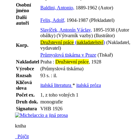
Osobní
Baldini, Antonio,
1889-1962 (Autor)
jméno
Další
Felix, Adolf,
1904-1987 (Překladatel)
autoři
Slavíček, Antonín Václav,
1895-1938 (Autor
obálky) (Výtvarník vazby) (Ilustrátor)
Družstevní práce
(
nakladatelství
)
(Nakladatel,
Korp.
vydavatel)
Průmyslová tiskárna v Praze
(Tiskař)
Nakladatel
Praha :
Družstevní práce
, 1928
Výrobce
(Průmyslová tiskárna)
Rozsah
93 s. : il.
Klíčová
italská literatura
*
italská próza
slova
Počet ex.
1, z toho volných 1
Druh dok.
monografie
Signatura
VHB 1926
kniha
Půjčit