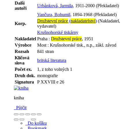
Další
Urbánková, Jarmila,
1911-2000 (Překladatel)
autoři
Vančura, Bohumil,
1894-1968 (Překladatel)
Družstevní práce
(
nakladatelství
)
(Nakladatel,
Korp.
vydavatel)
Krušnohorské tiskárny
Nakladatel
Praha :
Družstevní práce
, 1951
Výrobce
Most : Krušnohorské tisk., n.p., zákl. závod
Rozsah
841 stran
Klíčová
britská literatura
slova
Počet ex.
1, z toho volných 1
Druh dok.
monografie
Signatura
P XXVIII e 26
kniha
Půjčit
Do košíku
Bookmark