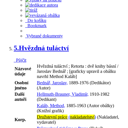
Do košíku
Bookmark
Vybrané dokumenty
5.
Hvězdná tuláctví
Půjčit
Hvězdná tuláctví ; Retorta : dvě knihy básní /
Názvové
Jaroslav Bednář ; [graficky upravil a obálku
údaje
navrhl Method Kaláb]
Osobní
Bednář, Jaroslav,
1889-1976 (Dedikátor)
jméno
(Autor)
Další
Hellmuth-Brauner, Vladimír,
1910-1982
autoři
(Dedikant)
Kaláb, Method,
1885-1963 (Autor obálky)
(Knižní grafik)
Družstevní práce
(
nakladatelství
)
(Nakladatel,
Korp.
vydavatel)