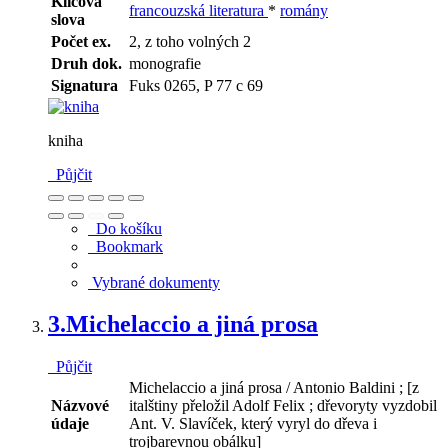
Klíčová
francouzská literatura
*
romány
slova
Počet ex.
2, z toho volných 2
Druh dok.
monografie
Signatura
Fuks 0265, P 77 c 69
kniha
Půjčit
Do košíku
Bookmark
Vybrané dokumenty
3.
Michelaccio a jiná prosa
Půjčit
Michelaccio a jiná prosa / Antonio Baldini ; [z
Názvové
italštiny přeložil Adolf Felix ; dřevoryty vyzdobil
údaje
Ant. V. Slavíček, který vyryl do dřeva i
trojbarevnou obálku]