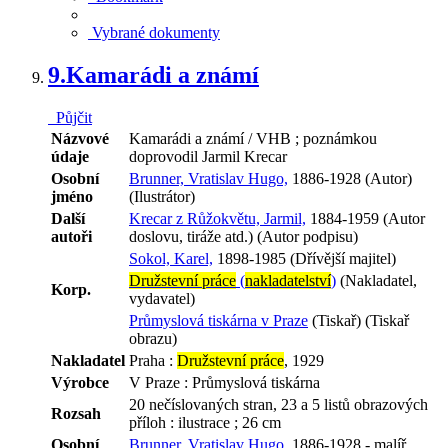
Vybrané dokumenty
9.
Kamarádi a známí
Půjčit
Názvové
Kamarádi a známí / VHB ; poznámkou
údaje
doprovodil Jarmil Krecar
Osobní
Brunner, Vratislav Hugo,
1886-1928 (Autor)
jméno
(Ilustrátor)
Další
Krecar z Růžokvětu, Jarmil,
1884-1959 (Autor
autoři
doslovu, tiráže atd.) (Autor podpisu)
Sokol, Karel,
1898-1985 (Dřívější majitel)
Družstevní práce
(
nakladatelství
)
(Nakladatel,
Korp.
vydavatel)
Průmyslová tiskárna v Praze
(Tiskař) (Tiskař
obrazu)
Nakladatel
Praha :
Družstevní práce
, 1929
Výrobce
V Praze : Průmyslová tiskárna
20 nečíslovaných stran, 23 a 5 listů obrazových
Rozsah
příloh : ilustrace ; 26 cm
Osobní
Brunner, Vratislav Hugo,
1886-1928 - malíř,