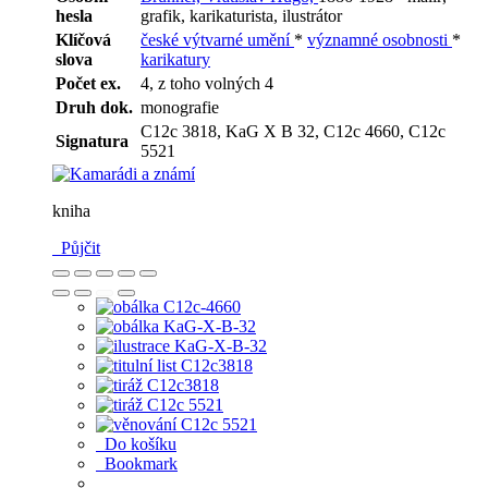
hesla
grafik, karikaturista, ilustrátor
Klíčová
české výtvarné umění
*
významné osobnosti
*
slova
karikatury
Počet ex.
4, z toho volných 4
Druh dok.
monografie
C12c 3818, KaG X B 32, C12c 4660, C12c
Signatura
5521
kniha
Půjčit
Do košíku
Bookmark