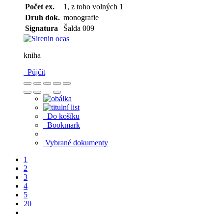
Počet ex.
1, z toho volných 1
Druh dok.
monografie
Signatura
Šalda 009
kniha
Půjčit
Do košíku
Bookmark
Vybrané dokumenty
1
2
3
4
5
20