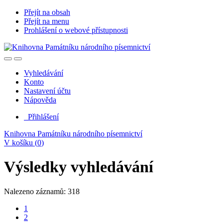
Přejít na obsah
Přejít na menu
Prohlášení o webové přístupnosti
Vyhledávání
Konto
Nastavení účtu
Nápověda
Přihlášení
Knihovna Památníku národního písemnictví
V košíku (
0
)
Výsledky vyhledávání
Nalezeno záznamů: 318
1
2