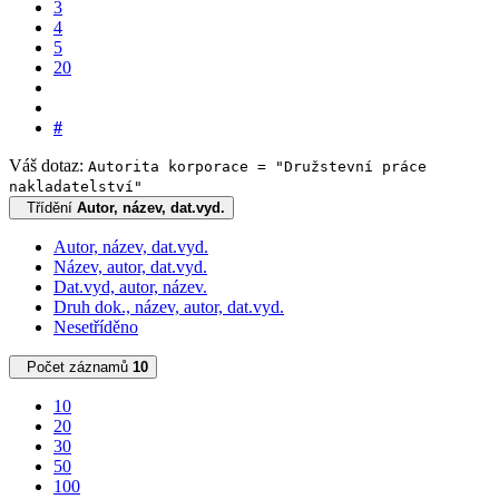
3
4
5
20
#
Váš dotaz:
Autorita korporace = "Družstevní práce
nakladatelství"
Třídění
Autor, název, dat.vyd.
Autor, název, dat.vyd.
Název, autor, dat.vyd.
Dat.vyd, autor, název.
Druh dok., název, autor, dat.vyd.
Nesetříděno
Počet záznamů
10
10
20
30
50
100