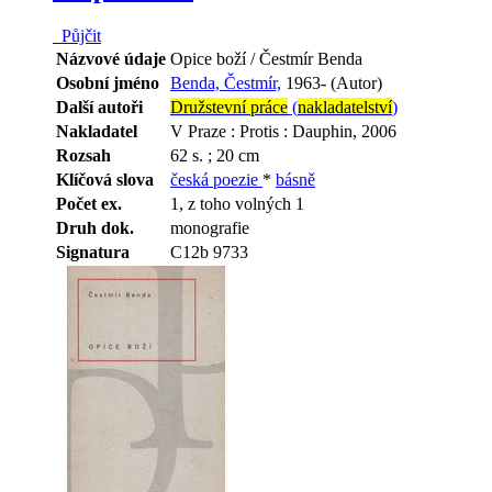
Půjčit
Názvové údaje
Opice boží / Čestmír Benda
Osobní jméno
Benda, Čestmír,
1963- (Autor)
Další autoři
Družstevní práce
(
nakladatelství
)
Nakladatel
V Praze : Protis : Dauphin, 2006
Rozsah
62 s. ; 20 cm
Klíčová slova
česká poezie
*
básně
Počet ex.
1, z toho volných 1
Druh dok.
monografie
Signatura
C12b 9733