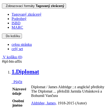
Zobrazovací formáty
Tagovaný zkrácený
Tagovaný zkrácený
Podrobný
ISBD
MARC
Do košíku
celou stránku
celý set
V košíku (
0
)
#tpl-btn-affix
1.
Diplomat
Půjčit
Diplomat / James Aldridge ; z anglické předlohy
Názvové
The Diplomat ... přeložili Jarmila Urbánková a
údaje
Bohumil Vančura
Osobní
Aldridge, James,
1918-2015 (Autor)
jméno