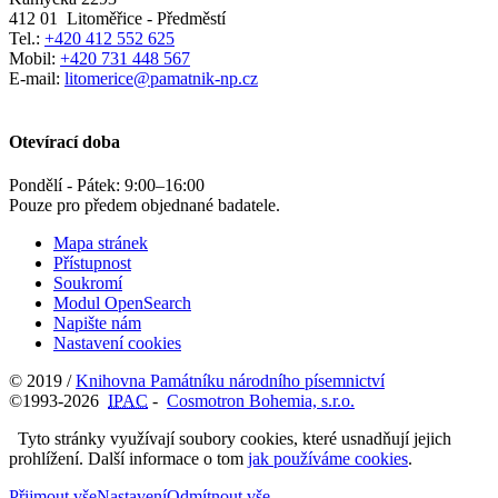
412 01
Litoměřice - Předměstí
Tel.:
+420 412 552 625
Mobil:
+420 731 448 567
E-mail:
litomerice@pamatnik-np.cz
Otevírací doba
Pondělí - Pátek:
9:00
–
16:00
Pouze pro předem objednané badatele.
Mapa stránek
Přístupnost
Soukromí
Modul OpenSearch
Napište nám
Nastavení cookies
© 2019 /
Knihovna Památníku národního písemnictví
©1993-2026
IPAC
-
Cosmotron Bohemia, s.r.o.
Tyto stránky využívají soubory cookies, které usnadňují jejich
prohlížení. Další informace o tom
jak používáme cookies
.
Přijmout vše
Nastavení
Odmítnout vše