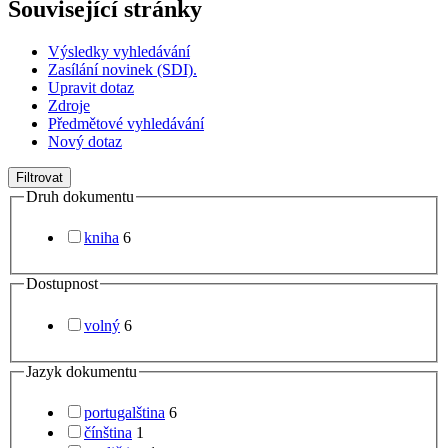
Související stránky
Výsledky vyhledávání
Zasílání novinek (SDI).
Upravit dotaz
Zdroje
Předmětové vyhledávání
Nový dotaz
Filtrovat
Druh dokumentu
kniha
6
Dostupnost
volný
6
Jazyk dokumentu
portugalština
6
čínština
1