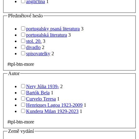
angličtina
1
Předmětové heslo
portugalsky psaná literatura
3
portugalská literatura
3
stol. 20.
3
divadlo
2
spisovatelky
2
#tpl-btn-more
Autor
Nery Júlia 1939-
2
Bartók Bela
1
Curvelo Teresa
1
Henriques Lagoa 1923-2009
1
Kundera Milan 1929-2023
1
#tpl-btn-more
Země vydání