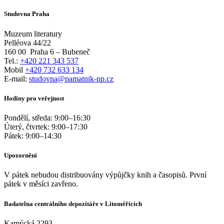
Studovna Praha
Muzeum literatury
Pelléova 44/22
160 00
Praha 6 – Bubeneč
Tel.:
+420 221 343 537
Mobil
+420 732 633 134
E-mail:
studovna@pamatnik-np.cz
Hodiny pro veřejnost
Pondělí, středa:
9:00
–
16:30
Úterý, čtvrtek:
9:00
–
17:30
Pátek:
9:00
–
14:30
Upozornění
V pátek nebudou distribuovány výpůjčky knih a časopisů. První
pátek v měsíci zavřeno.
Badatelna centrálního depozitáře v Litoměřicích
Kamýcká 2293