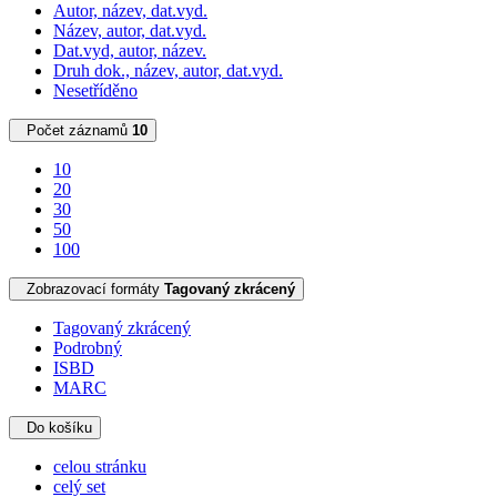
Autor, název, dat.vyd.
Název, autor, dat.vyd.
Dat.vyd, autor, název.
Druh dok., název, autor, dat.vyd.
Nesetříděno
Počet záznamů
10
10
20
30
50
100
Zobrazovací formáty
Tagovaný zkrácený
Tagovaný zkrácený
Podrobný
ISBD
MARC
Do košíku
celou stránku
celý set