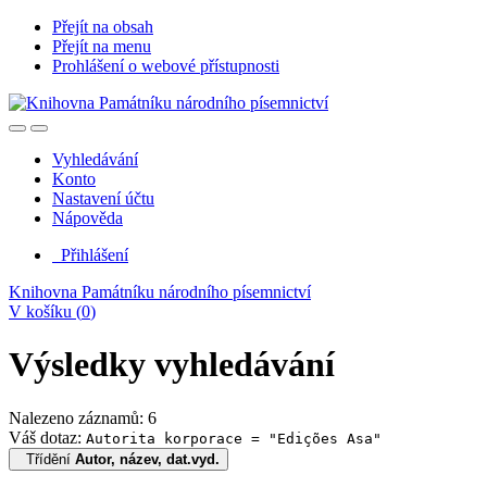
Přejít na obsah
Přejít na menu
Prohlášení o webové přístupnosti
Vyhledávání
Konto
Nastavení účtu
Nápověda
Přihlášení
Knihovna Památníku národního písemnictví
V košíku (
0
)
Výsledky vyhledávání
Nalezeno záznamů: 6
Váš dotaz:
Autorita korporace = "Edições Asa"
Třídění
Autor, název, dat.vyd.