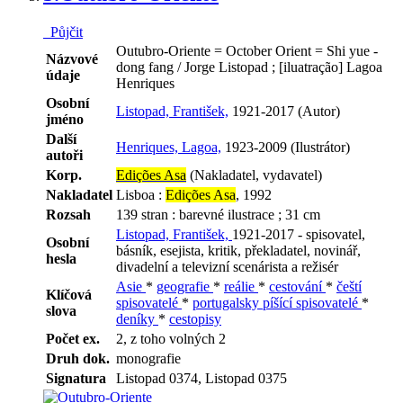
Půjčit
Outubro-Oriente = October Orient = Shi yue -
Názvové
dong fang / Jorge Listopad ; [iluatração] Lagoa
údaje
Henriques
Osobní
Listopad, František,
1921-2017 (Autor)
jméno
Další
Henriques, Lagoa,
1923-2009 (Ilustrátor)
autoři
Korp.
Edições Asa
(Nakladatel, vydavatel)
Nakladatel
Lisboa :
Edições Asa
, 1992
Rozsah
139 stran : barevné ilustrace ; 31 cm
Listopad, František,
1921-2017 - spisovatel,
Osobní
básník, esejista, kritik, překladatel, novinář,
hesla
divadelní a televizní scenárista a režisér
Asie
*
geografie
*
reálie
*
cestování
*
čeští
Klíčová
spisovatelé
*
portugalsky píšící spisovatelé
*
slova
deníky
*
cestopisy
Počet ex.
2, z toho volných 2
Druh dok.
monografie
Signatura
Listopad 0374, Listopad 0375