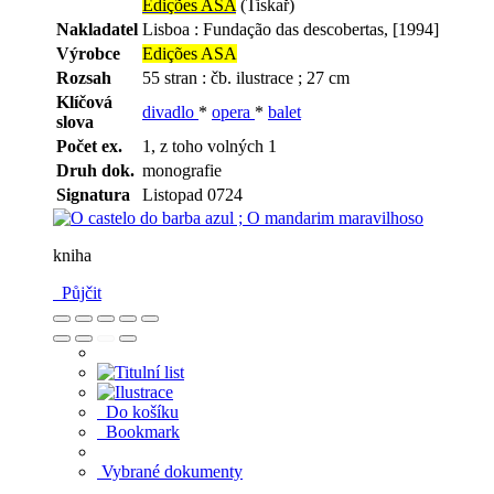
Edições ASA
(Tiskař)
Nakladatel
Lisboa : Fundação das descobertas, [1994]
Výrobce
Edições ASA
Rozsah
55 stran : čb. ilustrace ; 27 cm
Klíčová
divadlo
*
opera
*
balet
slova
Počet ex.
1, z toho volných 1
Druh dok.
monografie
Signatura
Listopad 0724
kniha
Půjčit
Do košíku
Bookmark
Vybrané dokumenty