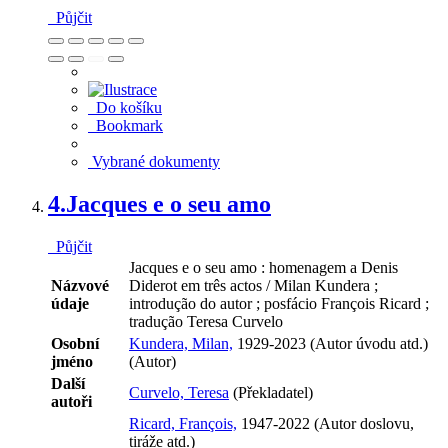
Půjčit
Do košíku
Bookmark
Vybrané dokumenty
4.
Jacques e o seu amo
Půjčit
Jacques e o seu amo : homenagem a Denis
Názvové
Diderot em três actos / Milan Kundera ;
údaje
introdução do autor ; posfácio François Ricard ;
tradução Teresa Curvelo
Osobní
Kundera, Milan,
1929-2023 (Autor úvodu atd.)
jméno
(Autor)
Další
Curvelo, Teresa
(Překladatel)
autoři
Ricard, François,
1947-2022 (Autor doslovu,
tiráže atd.)