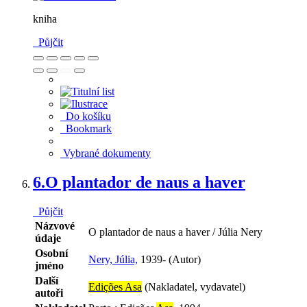
kniha
Půjčit
Do košíku
Bookmark
Vybrané dokumenty
6.
O plantador de naus a haver
Půjčit
Názvové
O plantador de naus a haver / Júlia Nery
údaje
Osobní
Nery, Júlia,
1939- (Autor)
jméno
Další
Edições Asa
(Nakladatel, vydavatel)
autoři