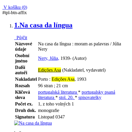
V košíku (
0
)
#tpl-btn-affix
1.
Na casa da língua
Půjčit
Názvové
Na casa da língua : moram as palavras / Júlia
údaje
Nery
Osobní
Nery, Júlia,
1939- (Autor)
jméno
Další
Edições Asa
(Nakladatel, vydavatel)
autoři
Nakladatel
Porto :
Edições Asa
, 1993
Rozsah
96 stran ; 21 cm
Klíčová
portugalská literatura
*
portugalsky psaná
slova
literatura
*
stol. 20.
*
spisovatelky
Počet ex.
1, z toho volných 1
Druh dok.
monografie
Signatura
Listopad 0347