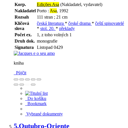
Korp.
Edições Asa
(Nakladatel, vydavatel)
Nakladatel
Porto :
Asa
, 1992
Rozsah
111 stran ; 21 cm
Klíčová
česká literatura
*
české drama
*
čeští spisovatelé
slova
*
stol. 20.
*
překlady
Počet ex.
1, z toho volných 1
Druh dok.
monografie
Signatura
Listopad 0429
kniha
Půjčit
Do košíku
Bookmark
Vybrané dokumenty
5.
Outubro-Oriente