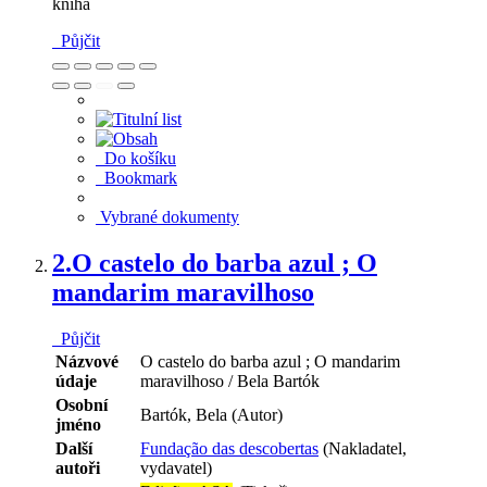
kniha
Půjčit
Do košíku
Bookmark
Vybrané dokumenty
2.
O castelo do barba azul ; O
mandarim maravilhoso
Půjčit
Názvové
O castelo do barba azul ; O mandarim
údaje
maravilhoso / Bela Bartók
Osobní
Bartók, Bela (Autor)
jméno
Další
Fundação das descobertas
(Nakladatel,
autoři
vydavatel)