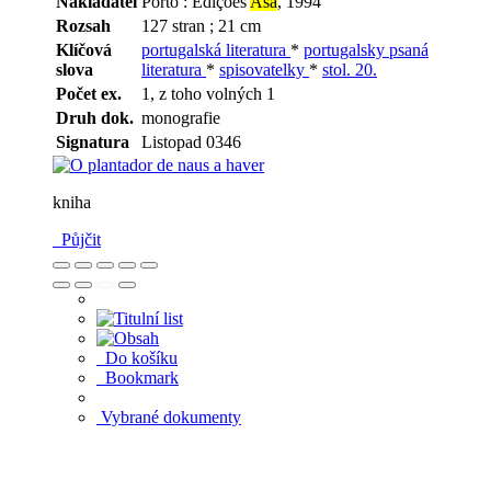
Nakladatel
Porto : Edições
Asa
, 1994
Rozsah
127 stran ; 21 cm
Klíčová
portugalská literatura
*
portugalsky psaná
slova
literatura
*
spisovatelky
*
stol. 20.
Počet ex.
1, z toho volných 1
Druh dok.
monografie
Signatura
Listopad 0346
kniha
Půjčit
Do košíku
Bookmark
Vybrané dokumenty