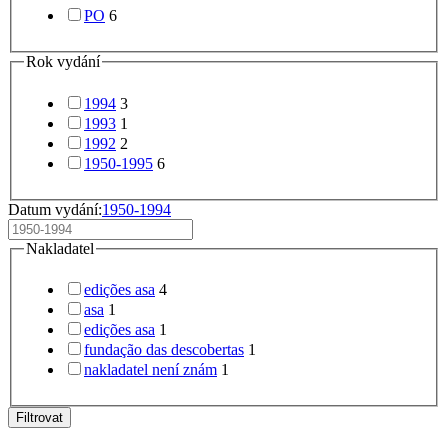
PO
6
Rok vydání
1994
3
1993
1
1992
2
1950-1995
6
Datum vydání:
1950-1994
Nakladatel
edições asa
4
asa
1
edições asa
1
fundação das descobertas
1
nakladatel není znám
1
Filtrovat