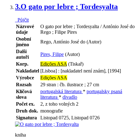
3.
O gato por lebre ; Tordesyalta
Půjčit
Názvové
O gato por lebre ; Tordesyalta / António José do
údaje
Rego ; Filipe Pires
Osobní
Rego, António José do (Autor)
jméno
Další
Pires, Filipe
(Autor)
autoři
Korp.
Edições ASA
(Tiskař)
Nakladatel
[Lisboa] : [nakladatel není znám], [1994]
Výrobce
Edições ASA
Rozsah
29 stran : čb. ilustrace ; 27 cm
Klíčová
portugalská literatura
*
portugalsky psaná
slova
literatura
*
divadlo
Počet ex.
2, z toho volných 2
Druh dok.
monografie
Signatura
Listopad 0725, Listopad 0726
kniha