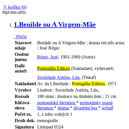
V košíku (
0
)
#tpl-btn-affix
1.
Benilde ou A Virgem-Mãe
Půjčit
Názvové
Benilde ou A Virgem-Mãe : drama em três actos
údaje
/ José Régio
Osobní
Régio, José,
1901-1969 (Autor)
jméno
Další
Portugália Editora
(Nakladatel, vydavatel)
autoři
Sociedade Astória, Lda.
(Tiskař)
Nakladatel
Av. da Liberdade :
Portugália Editora
, 1971
Výrobce
Lisabon : Sociedade Astória, Lda.,
Rozsah
180 stran : ilustrace na titulním listu ; 21 cm
Klíčová
portugalská literatura
*
portugalsky psaná
slova
literatura
*
drama
*
divadelní hra
*
scénář
Počet ex.
1, z toho volných 1
Druh dok.
monografie
Signatura
Listopad 0524