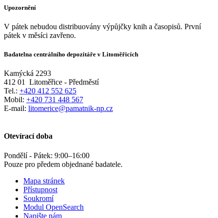
Upozornění
V pátek nebudou distribuovány výpůjčky knih a časopisů. První
pátek v měsíci zavřeno.
Badatelna centrálního depozitáře v Litoměřicích
Kamýcká 2293
412 01
Litoměřice - Předměstí
Tel.:
+420 412 552 625
Mobil:
+420 731 448 567
E-mail:
litomerice@pamatnik-np.cz
Otevírací doba
Pondělí - Pátek:
9:00
–
16:00
Pouze pro předem objednané badatele.
Mapa stránek
Přístupnost
Soukromí
Modul OpenSearch
Napište nám