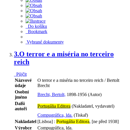
Do košíku
Bookmark
Vybrané dokumenty
3.
O terror e a miséria no terceiro
reich
Půjčit
Názvové
O terror e a miséria no terceiro reich / Bertolt
údaje
Brecht
Osobní
Brecht, Bertolt,
1898-1956 (Autor)
jméno
Další
Portugália Editora
(Nakladatel, vydavatel)
autoři
Compugráfica, lda.
(Tiskař)
Nakladatel
[Lisboa] :
Portugália Editora
, [ne před 1938]
Výrobce
Compugráfica, lda.