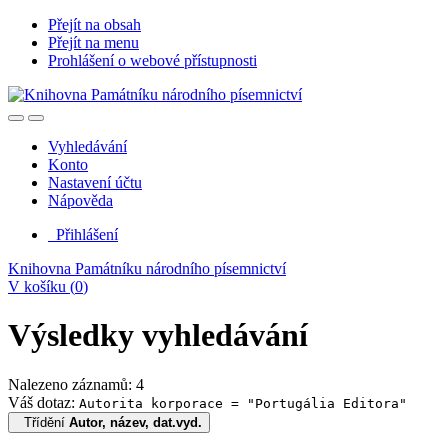
Přejít na obsah
Přejít na menu
Prohlášení o webové přístupnosti
Vyhledávání
Konto
Nastavení účtu
Nápověda
Přihlášení
Knihovna Památníku národního písemnictví
V košíku (
0
)
Výsledky vyhledávání
Nalezeno záznamů: 4
Váš dotaz:
Autorita korporace = "Portugália Editora"
Třídění
Autor, název, dat.vyd.