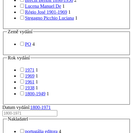
Brecht Bertolt 1898-1956
2
Lucena Manuel De
1
Régio José 1901-1969
1
Stegagno Picchio Luciana
1
Země vydání
PO
4
Rok vydání
1971
1
1969
1
1961
1
1938
1
1800-1949
1
Datum vydání:
1800-1971
Nakladatel
portugália editora
4