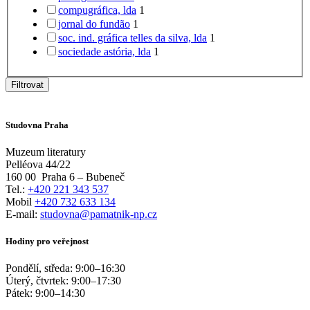
compugráfica, lda
1
jornal do fundão
1
soc. ind. gráfica telles da silva, lda
1
sociedade astória, lda
1
Filtrovat
Studovna Praha
Muzeum literatury
Pelléova 44/22
160 00
Praha 6 – Bubeneč
Tel.:
+420 221 343 537
Mobil
+420 732 633 134
E-mail:
studovna@pamatnik-np.cz
Hodiny pro veřejnost
Pondělí, středa:
9:00
–
16:30
Úterý, čtvrtek:
9:00
–
17:30
Pátek:
9:00
–
14:30