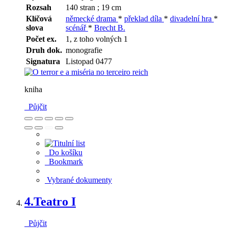
Rozsah
140 stran ; 19 cm
Klíčová
německé drama
*
překlad díla
*
divadelní hra
*
slova
scénář
*
Brecht B.
Počet ex.
1, z toho volných 1
Druh dok.
monografie
Signatura
Listopad 0477
kniha
Půjčit
Do košíku
Bookmark
Vybrané dokumenty
4.
Teatro I
Půjčit