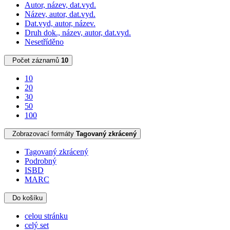
Autor, název, dat.vyd.
Název, autor, dat.vyd.
Dat.vyd, autor, název.
Druh dok., název, autor, dat.vyd.
Nesetříděno
Počet záznamů
10
10
20
30
50
100
Zobrazovací formáty
Tagovaný zkrácený
Tagovaný zkrácený
Podrobný
ISBD
MARC
Do košíku
celou stránku
celý set