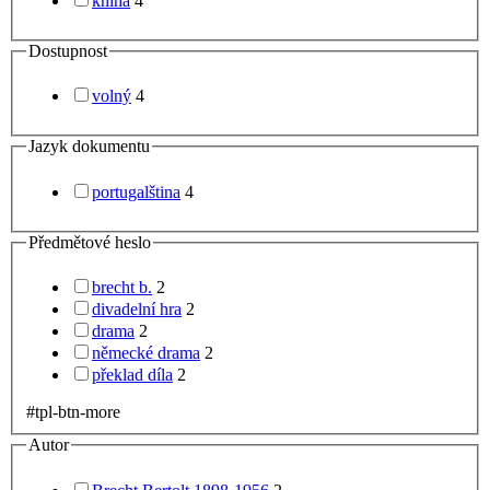
kniha
4
Dostupnost
volný
4
Jazyk dokumentu
portugalština
4
Předmětové heslo
brecht b.
2
divadelní hra
2
drama
2
německé drama
2
překlad díla
2
#tpl-btn-more
Autor