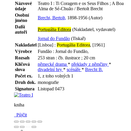
Názvové
Teatro I : Ti Coragem e os Seus Filhos ; A Boa
údaje
Alma de Sé-Chuão / Bertolt Brecht
Osobní
Brecht, Bertolt,
1898-1956 (Autor)
jméno
Další
Portugália Editora
(Nakladatel, vydavatel)
autoři
Jornal do Fundão
(Tiskař)
Nakladatel
[Lisboa] :
Portugália Editora
, [1961]
Výrobce
Fundão : Jornal do Fundão,
Rozsah
253 stran : čb. ilustrace ; 20 cm
Klíčová
německé drama
*
překlady z němčiny
*
slova
divadelní hry
*
scénáře
*
Brecht B.
Počet ex.
1, z toho volných 1
Druh dok.
monografie
Signatura
Listopad 0473
kniha
Půjčit