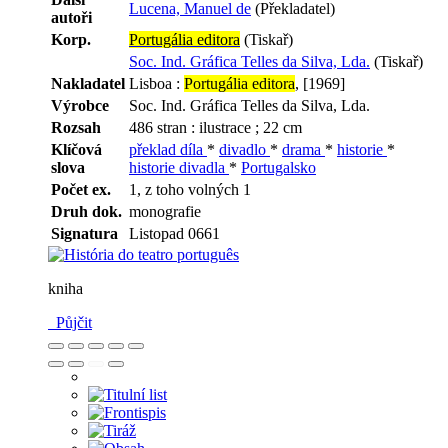
Lucena, Manuel de
(Překladatel)
autoři
Korp.
Portugália editora
(Tiskař)
Soc. Ind. Gráfica Telles da Silva, Lda.
(Tiskař)
Nakladatel
Lisboa :
Portugália editora
, [1969]
Výrobce
Soc. Ind. Gráfica Telles da Silva, Lda.
Rozsah
486 stran : ilustrace ; 22 cm
Klíčová
překlad díla
*
divadlo
*
drama
*
historie
*
slova
historie divadla
*
Portugalsko
Počet ex.
1, z toho volných 1
Druh dok.
monografie
Signatura
Listopad 0661
kniha
Půjčit