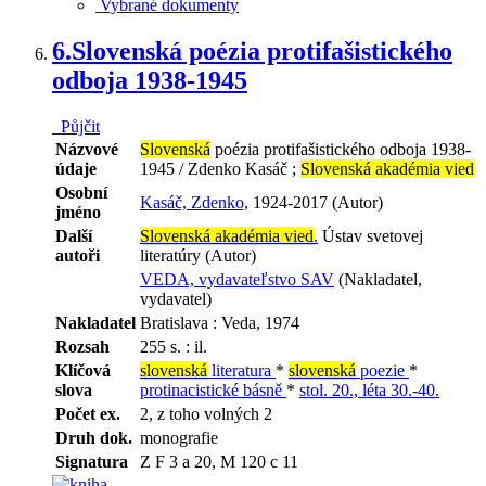
Vybrané dokumenty
6.
Slovenská poézia protifašistického
odboja 1938-1945
Půjčit
Názvové
Slovenská
poézia protifašistického odboja 1938-
údaje
1945 / Zdenko Kasáč ;
Slovenská akadémia vied
Osobní
Kasáč, Zdenko,
1924-2017 (Autor)
jméno
Další
Slovenská akadémia vied
.
Ústav svetovej
autoři
literatúry (Autor)
VEDA, vydavateľstvo SAV
(Nakladatel,
vydavatel)
Nakladatel
Bratislava : Veda, 1974
Rozsah
255 s. : il.
Klíčová
slovenská
literatura
*
slovenská
poezie
*
slova
protinacistické básně
*
stol. 20., léta 30.-40.
Počet ex.
2, z toho volných 2
Druh dok.
monografie
Signatura
Z F 3 a 20, M 120 c 11