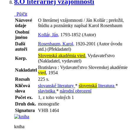
8.
O literárnej vzájomnosti
Půjčit
Názvové
O literárnej vzájomnosti / Ján Kollár ; preložil,
údaje
štúdiu a poznámky napísal Karol Rosenbaum
Osobní
Kollár, Ján,
1793-1852 (Autor)
jméno
Další
Rosenbaum, Karol,
1920-2001 (Autor úvodu
autoři
atd.) (Překladatel)
Slovenská akadémia vied
.
Vydavatel'stvo
Korp.
(Nakladatel, vydavatel)
Bratislava : Vydavatel'stvo Slovenskej akadémie
Nakladatel
vied
, 1954
Rozsah
225 s.
Klíčová
slovanské literatury
*
slovenská
literatura
*
slova
slavistika
*
národní obrození
Počet ex.
1, z toho volných 1
Druh dok.
monografie
Signatura
VHB 1464
kniha