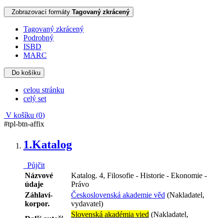
Zobrazovací formáty
Tagovaný zkrácený
Tagovaný zkrácený
Podrobný
ISBD
MARC
Do košíku
celou stránku
celý set
V košíku (
0
)
#tpl-btn-affix
1.
Katalog
Půjčit
Názvové
Katalog. 4, Filosofie - Historie - Ekonomie -
údaje
Právo
Záhlaví-
Československá akademie věd
(Nakladatel,
korpor.
vydavatel)
Slovenská akadémia vied
(Nakladatel,