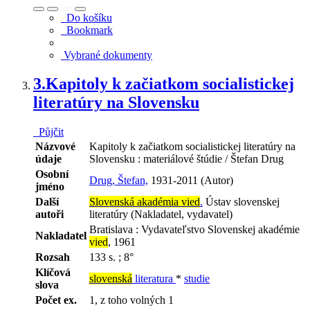
Do košíku
Bookmark
Vybrané dokumenty
3.
Kapitoly k začiatkom socialistickej
literatúry na Slovensku
Půjčit
Názvové
Kapitoly k začiatkom socialistickej literatúry na
údaje
Slovensku : materiálové štúdie / Štefan Drug
Osobní
Drug, Štefan,
1931-2011 (Autor)
jméno
Další
Slovenská akadémia vied
.
Ústav slovenskej
autoři
literatúry (Nakladatel, vydavatel)
Bratislava : Vydavateľstvo Slovenskej akadémie
Nakladatel
vied
, 1961
Rozsah
133 s. ; 8°
Klíčová
slovenská
literatura
*
studie
slova
Počet ex.
1, z toho volných 1