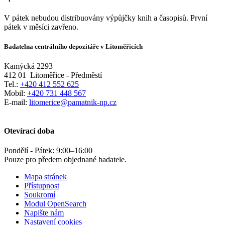
V pátek nebudou distribuovány výpůjčky knih a časopisů. První
pátek v měsíci zavřeno.
Badatelna centrálního depozitáře v Litoměřicích
Kamýcká 2293
412 01
Litoměřice - Předměstí
Tel.:
+420 412 552 625
Mobil:
+420 731 448 567
E-mail:
litomerice@pamatnik-np.cz
Otevírací doba
Pondělí - Pátek:
9:00
–
16:00
Pouze pro předem objednané badatele.
Mapa stránek
Přístupnost
Soukromí
Modul OpenSearch
Napište nám
Nastavení cookies