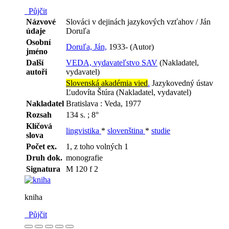
Půjčit
Názvové
Slováci v dejinách jazykových vzťahov / Ján
údaje
Doruľa
Osobní
Doruľa, Ján,
1933- (Autor)
jméno
Další
VEDA, vydavateľstvo SAV
(Nakladatel,
autoři
vydavatel)
Slovenská akadémia vied
.
Jazykovedný ústav
Ľudovíta Štúra (Nakladatel, vydavatel)
Nakladatel
Bratislava : Veda, 1977
Rozsah
134 s. ; 8°
Klíčová
lingvistika
*
slovenština
*
studie
slova
Počet ex.
1, z toho volných 1
Druh dok.
monografie
Signatura
M 120 f 2
kniha
Půjčit