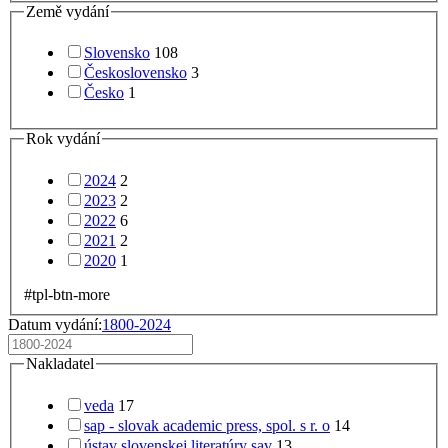
Země vydání
Slovensko
108
Československo
3
Česko
1
Rok vydání
2024
2
2023
2
2022
6
2021
2
2020
1
#tpl-btn-more
Datum vydání:
1800-2024
Nakladatel
veda
17
sap - slovak academic press, spol. s r. o
14
ústav slovenskej literatúry sav
13