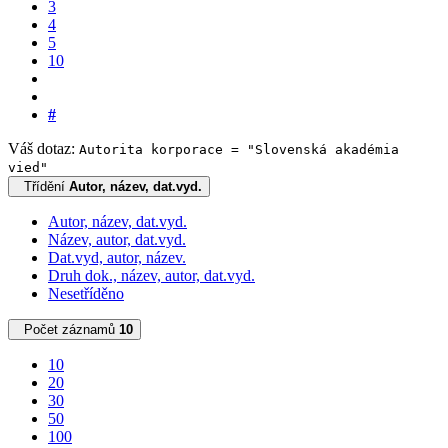
3
4
5
10
#
Váš dotaz:
Autorita korporace = "Slovenská akadémia
vied"
Třídění
Autor, název, dat.vyd.
Autor, název, dat.vyd.
Název, autor, dat.vyd.
Dat.vyd, autor, název.
Druh dok., název, autor, dat.vyd.
Nesetříděno
Počet záznamů
10
10
20
30
50
100