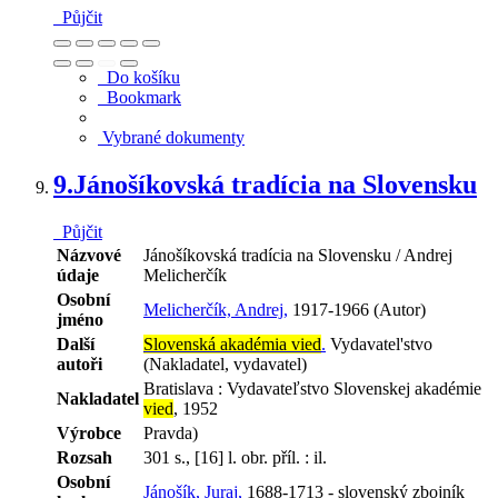
Půjčit
Do košíku
Bookmark
Vybrané dokumenty
9.
Jánošíkovská tradícia na Slovensku
Půjčit
Názvové
Jánošíkovská tradícia na Slovensku / Andrej
údaje
Melicherčík
Osobní
Melicherčík, Andrej,
1917-1966 (Autor)
jméno
Další
Slovenská akadémia vied
.
Vydavatel'stvo
autoři
(Nakladatel, vydavatel)
Bratislava : Vydavateľstvo Slovenskej akadémie
Nakladatel
vied
, 1952
Výrobce
Pravda)
Rozsah
301 s., [16] l. obr. příl. : il.
Osobní
Jánošík, Juraj,
1688-1713 - slovenský zbojník