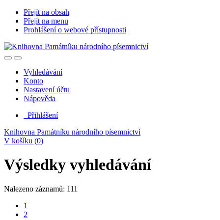
Přejít na obsah
Přejít na menu
Prohlášení o webové přístupnosti
Vyhledávání
Konto
Nastavení účtu
Nápověda
Přihlášení
Knihovna Památníku národního písemnictví
V košíku (
0
)
Výsledky vyhledávání
Nalezeno záznamů: 111
1
2