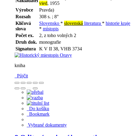
Nakladatel
vied
, 1955
Výrobce
Pravda)
Rozsah
308 s. ; 8°
Klíčová
Slovensko
*
slovenská
literatura
*
historie kraje
slova
*
místopis
Počet ex.
2, z toho volných 2
Druh dok.
monografie
Signatura
K V II 38, VHB 3734
kniha
Půjčit
Do košíku
Bookmark
Vybrané dokumenty