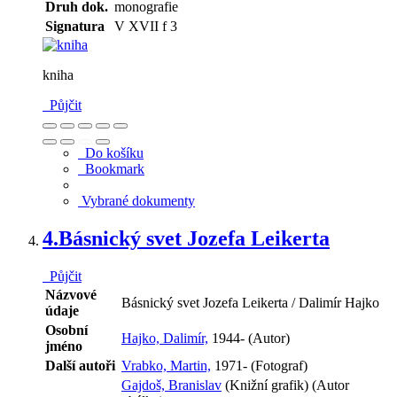
Druh dok.
monografie
Signatura
V XVII f 3
kniha
Půjčit
Do košíku
Bookmark
Vybrané dokumenty
4.
Básnický svet Jozefa Leikerta
Půjčit
Názvové
Básnický svet Jozefa Leikerta / Dalimír Hajko
údaje
Osobní
Hajko, Dalimír,
1944- (Autor)
jméno
Další autoři
Vrabko, Martin,
1971- (Fotograf)
Gajdoš, Branislav
(Knižní grafik) (Autor