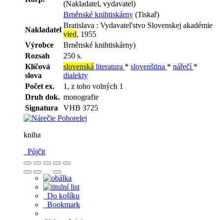
(Nakladatel, vydavatel)
Brněnské knihtiskárny
(Tiskař)
Bratislava : Vydavatel'stvo Slovenskej akadémie
Nakladatel
vied
, 1955
Výrobce
Brněnské knihtiskárny)
Rozsah
250 s.
Klíčová
slovenská
literatura
*
slovenština
*
nářečí
*
slova
dialekty
Počet ex.
1, z toho volných 1
Druh dok.
monografie
Signatura
VHB 3725
kniha
Půjčit
Do košíku
Bookmark