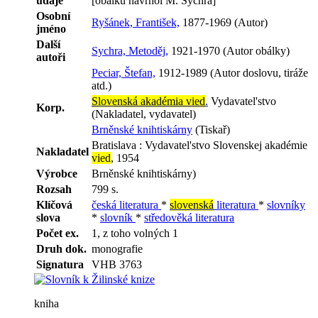
údaje
[obálku navrhol M. Sychra]
Osobní
Ryšánek, František,
1877-1969 (Autor)
jméno
Další
Sychra, Metoděj,
1921-1970 (Autor obálky)
autoři
Peciar, Štefan,
1912-1989 (Autor doslovu, tiráže
atd.)
Slovenská akadémia vied
.
Vydavatel'stvo
Korp.
(Nakladatel, vydavatel)
Brněnské knihtiskárny
(Tiskař)
Bratislava : Vydavatel'stvo Slovenskej akadémie
Nakladatel
vied
, 1954
Výrobce
Brněnské knihtiskárny)
Rozsah
799 s.
Klíčová
česká literatura
*
slovenská
literatura
*
slovníky
slova
*
slovník
*
středověká literatura
Počet ex.
1, z toho volných 1
Druh dok.
monografie
Signatura
VHB 3763
kniha