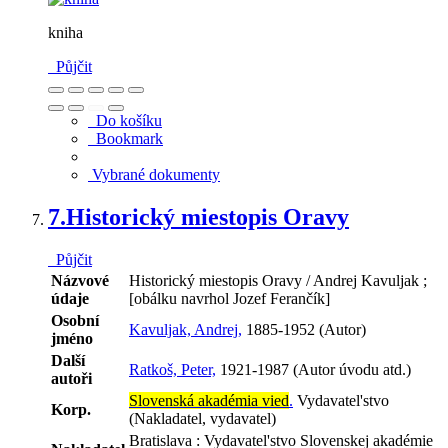
kniha
Půjčit
Do košíku
Bookmark
Vybrané dokumenty
7.
Historický miestopis Oravy
Půjčit
Názvové
Historický miestopis Oravy / Andrej Kavuljak ;
údaje
[obálku navrhol Jozef Ferančík]
Osobní
Kavuljak, Andrej,
1885-1952 (Autor)
jméno
Další
Ratkoš, Peter,
1921-1987 (Autor úvodu atd.)
autoři
Slovenská akadémia vied
.
Vydavatel'stvo
Korp.
(Nakladatel, vydavatel)
Bratislava : Vydavatel'stvo Slovenskej akadémie