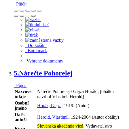
Půjčit
Do košíku
Bookmark
Vybrané dokumenty
5.
Nárečie Pohorelej
Půjčit
Názvové
Nárečie Pohorelej / Gejza Horák ; [obálku
údaje
navrhol Vlastimil Herold]
Osobní
Horák, Gejza,
1919- (Autor)
jméno
Další
Herold, Vlastimil,
1924-2004 (Autor obálky)
autoři
Slovenská akadémia vied
.
Vydavatel'stvo
Korp.