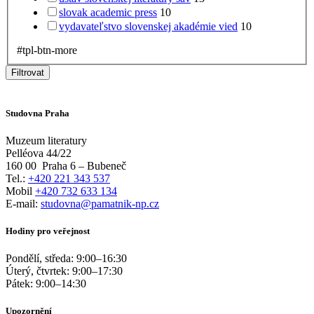
slovak academic press
10
vydavateľstvo slovenskej akadémie vied
10
#tpl-btn-more
Filtrovat
Studovna Praha
Muzeum literatury
Pelléova 44/22
160 00
Praha 6 – Bubeneč
Tel.:
+420 221 343 537
Mobil
+420 732 633 134
E-mail:
studovna@pamatnik-np.cz
Hodiny pro veřejnost
Pondělí, středa:
9:00
–
16:30
Úterý, čtvrtek:
9:00
–
17:30
Pátek:
9:00
–
14:30
Upozornění