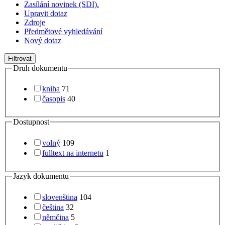
Zasílání novinek (SDI).
Upravit dotaz
Zdroje
Předmětové vyhledávání
Nový dotaz
Filtrovat
Druh dokumentu
kniha
71
časopis
40
Dostupnost
volný
109
fulltext na internetu
1
Jazyk dokumentu
slovenština
104
čeština
32
němčina
5