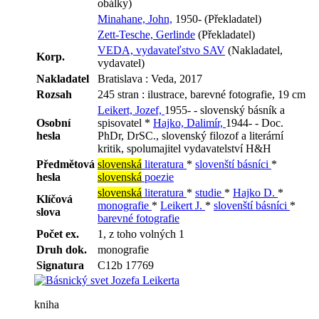
obálky)
Minahane, John,
1950- (Překladatel)
Zett-Tesche, Gerlinde
(Překladatel)
VEDA, vydavateľstvo SAV
(Nakladatel,
Korp.
vydavatel)
Nakladatel
Bratislava : Veda, 2017
Rozsah
245 stran : ilustrace, barevné fotografie, 19 cm
Leikert, Jozef,
1955- - slovenský básník a
Osobní
spisovatel *
Hajko, Dalimír,
1944- - Doc.
hesla
PhDr, DrSC., slovenský filozof a literární
kritik, spolumajitel vydavatelství H&H
Předmětová
slovenská
literatura
*
slovenští básníci
*
hesla
slovenská
poezie
slovenská
literatura
*
studie
*
Hajko D.
*
Klíčová
monografie
*
Leikert J.
*
slovenští básníci
*
slova
barevné fotografie
Počet ex.
1, z toho volných 1
Druh dok.
monografie
Signatura
C12b 17769
kniha