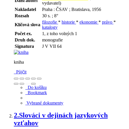
Další autoři
vydavatel)
Nakladatel
Praha : ČSAV ; Bratislava, 1956
Rozsah
30 s. ; 8°
filozofie
*
historie
*
ekonomie
*
právo
*
Klíčová slova
katalogy
Počet ex.
1, z toho volných 1
Druh dok.
monografie
Signatura
J V VII 64
kniha
Půjčit
Do košíku
Bookmark
Vybrané dokumenty
2.
Slováci v dejinách jazykových
vzťahov