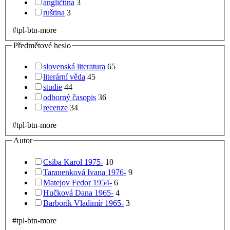
angličtina
3
ruština
3
#tpl-btn-more
Předmětové heslo
slovenská literatura
65
literární věda
45
studie
44
odborný časopis
36
recenze
34
#tpl-btn-more
Autor
Csiba Karol 1975-
10
Taranenková Ivana 1976-
9
Matejov Fedor 1954-
6
Hučková Dana 1965-
4
Barborík Vladimír 1965-
3
#tpl-btn-more