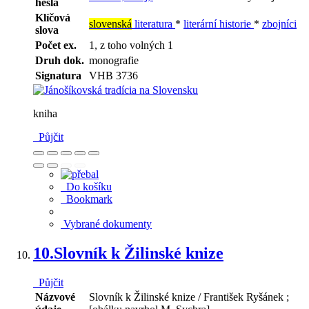
hesla
Klíčová
slovenská
literatura
*
literární historie
*
zbojníci
slova
Počet ex.
1, z toho volných 1
Druh dok.
monografie
Signatura
VHB 3736
kniha
Půjčit
Do košíku
Bookmark
Vybrané dokumenty
10.
Slovník k Žilinské knize
Půjčit
Názvové
Slovník k Žilinské knize / František Ryšánek ;