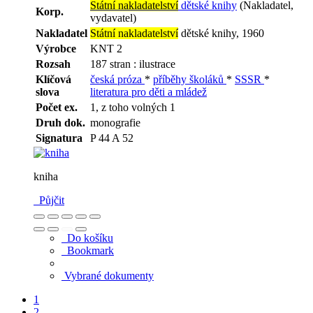
Státní nakladatelství
dětské knihy
(Nakladatel,
Korp.
vydavatel)
Nakladatel
Státní nakladatelství
dětské knihy, 1960
Výrobce
KNT 2
Rozsah
187 stran : ilustrace
Klíčová
česká próza
*
příběhy školáků
*
SSSR
*
slova
literatura pro děti a mládež
Počet ex.
1, z toho volných 1
Druh dok.
monografie
Signatura
P 44 A 52
kniha
Půjčit
Do košíku
Bookmark
Vybrané dokumenty
1
2