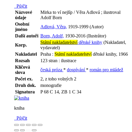
Půjčit
Názvové
Mirka to ví nejlíp / Věra Adlová ; ilustroval
údaje
Adolf Born
Osobní
Adlová, Věra,
1919-1999 (Autor)
jméno
Další autoři
Born, Adolf,
1930-2016 (Ilustrátor)
Státní nakladatelství
dětské knihy
(Nakladatel,
Korp.
vydavatel)
Nakladatel
Praha :
Státní nakladatelství
dětské knihy, 1966
Rozsah
123 stran : ilustrace
Klíčová
česká próza
*
dospívání
*
román pro mládež
slova
Počet ex.
2, z toho volných 2
Druh dok.
monografie
Signatura
P 68 C 14, ZB 1 C 34
kniha
Půjčit