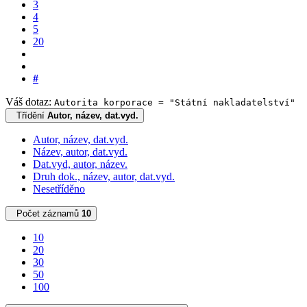
3
4
5
20
#
Váš dotaz:
Autorita korporace = "Státní nakladatelství"
Třídění
Autor, název, dat.vyd.
Autor, název, dat.vyd.
Název, autor, dat.vyd.
Dat.vyd, autor, název.
Druh dok., název, autor, dat.vyd.
Nesetříděno
Počet záznamů
10
10
20
30
50
100