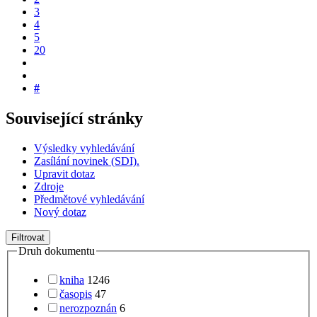
3
4
5
20
#
Související stránky
Výsledky vyhledávání
Zasílání novinek (SDI).
Upravit dotaz
Zdroje
Předmětové vyhledávání
Nový dotaz
Filtrovat
Druh dokumentu
kniha
1246
časopis
47
nerozpoznán
6