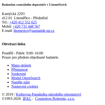
Badatelna centrálního depozitáře v Litoměřicích
Kamýcká 2293
412 01
Litoměřice - Předměstí
Tel.:
+420 412 552 625
Mobil:
+420 731 448 567
E-mail:
litomerice@pamatnik-np.cz
Otevírací doba
Pondělí - Pátek:
9:00
–
16:00
Pouze pro předem objednané badatele.
Mapa stránek
Přístupnost
Soukromí
Modul OpenSearch
Napište nám
Nastavení cookies
© 2019 /
Knihovna Památníku národního písemnictví
©1993-2026
IPAC
-
Cosmotron Bohemia, s.r.o.