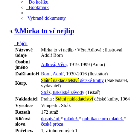
Do košíku
Bookmark
Vybrané dokumenty
9.
Mirka to ví nejlíp
Půjčit
Názvové
Mirka to ví nejlíp / Věra Adlová ; ilustroval
údaje
Adolf Born
Osobní
Adlová, Věra,
1919-1999 (Autor)
jméno
Další autoři
Born, Adolf,
1930-2016 (Ilustrátor)
Státní nakladatelství
dětské knihy
(Nakladatel,
Korp.
vydavatel)
Stráž, tiskařské závody
(Tiskař)
Nakladatel
Praha :
Státní nakladatelství
dětské knihy, 1964
Výrobce
Vimperk : Stráž
Rozsah
172 stráž
Klíčová
dospívání
*
mládež
*
publikace pro mládež
*
slova
česká próza
Počet ex.
1, z toho volných 1