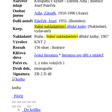
Názvové
Kleopatra v kytaře / Zdeněk Adla ; ilustrace
údaje
Josef Paleček
Osobní
Adla, Zdeněk,
1910-1990 (Autor)
jméno
Další autoři
Paleček, Josef,
1932- (Ilustrátor)
Státní nakladatelství
dětské knihy
(Nakladatel,
Korp.
vydavatel)
Nakladatel
Praha :
Státní nakladatelství
dětské knihy, 1967
Výrobce
KNT 2
Rozsah
156 stran : ilustrace
Klíčová
česká literatura
*
literatura pro děti a mládež
slova
Počet ex.
1, z toho volných 1
Druh dok.
monografie
Signatura
ZB 2 D 48
kniha
Půjčit
Do košíku