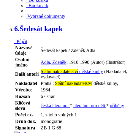
Do košíku
Bookmark
Vybrané dokumenty
6.
Šedesát kapek
Půjčit
Názvové
Šedesát kapek / Zdeněk Adla
údaje
Osobní
Adla, Zdeněk,
1910-1990 (Autor) (Ilustrátor)
jméno
Státní nakladatelství
dětské knihy
(Nakladatel,
Další autoři
vydavatel)
Nakladatel
Praha :
Státní nakladatelství
dětské knihy,
Výrobce
1964
Rozsah
67 stran
Klíčová
česká literatura
*
literatura pro děti
*
příběhy
slova
Počet ex.
1, z toho volných 1
Druh dok.
monografie
Signatura
ZB 1 G 68