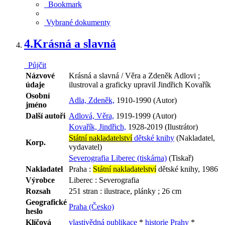
Bookmark
Vybrané dokumenty
4.
Krásná a slavná
Půjčit
Názvové
Krásná a slavná / Věra a Zdeněk Adlovi ;
údaje
ilustroval a graficky upravil Jindřich Kovařík
Osobní
Adla, Zdeněk,
1910-1990 (Autor)
jméno
Další autoři
Adlová, Věra,
1919-1999 (Autor)
Kovařík, Jindřich,
1928-2019 (Ilustrátor)
Státní nakladatelství
dětské knihy
(Nakladatel,
Korp.
vydavatel)
Severografia Liberec (tiskárna)
(Tiskař)
Nakladatel
Praha :
Státní nakladatelství
dětské knihy, 1986
Výrobce
Liberec : Severografia
Rozsah
251 stran : ilustrace, plánky ; 26 cm
Geografické
Praha (Česko)
heslo
Klíčová
vlastivědná publikace
*
historie Prahy
*