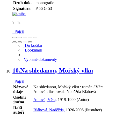
Druh dok.
monografie
Signatura
P 56 G 53
kniha
Půjčit
Do košíku
Bookmark
Vybrané dokumenty
10.
Na shledanou, Mořský vlku
Půjčit
Názvové
Na shledanou, Mořský vlku : román / Věra
údaje
Adlová ; ilustrovala Naděžda Bláhová
Osobní
Adlová, Věra,
1919-1999 (Autor)
jméno
Další
Bláhová, Naděžda,
1926-2006 (Ilustrátor)
autoři