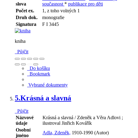
slova
současnost
*
publikace pro děti
Počet ex.
1, z toho volných 1
Druh dok.
monografie
Signatura
F I 3445
kniha
Půjčit
Do košíku
Bookmark
Vybrané dokumenty
5.
Krásná a slavná
Půjčit
Názvové
Krásná a slavná / Zdeněk a Věra Adlovi ;
údaje
ilustroval Jinřich Kovářík
Osobní
Adla, Zdeněk,
1910-1990 (Autor)
jméno