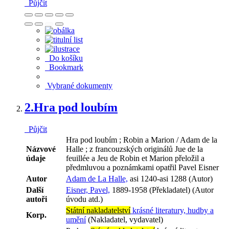
Půjčit
Do košíku
Bookmark
Vybrané dokumenty
2.
Hra pod loubím
Půjčit
Hra pod loubím ; Robin a Marion / Adam de la
Názvové
Halle ; z francouzských originálů Jue de la
údaje
feuillée a Jeu de Robin et Marion přeložil a
předmluvou a poznámkami opatřil Pavel Eisner
Autor
Adam de La Halle,
asi 1240-asi 1288 (Autor)
Další
Eisner, Pavel,
1889-1958 (Překladatel) (Autor
autoři
úvodu atd.)
Státní nakladatelství
krásné literatury, hudby a
Korp.
umění
(Nakladatel, vydavatel)