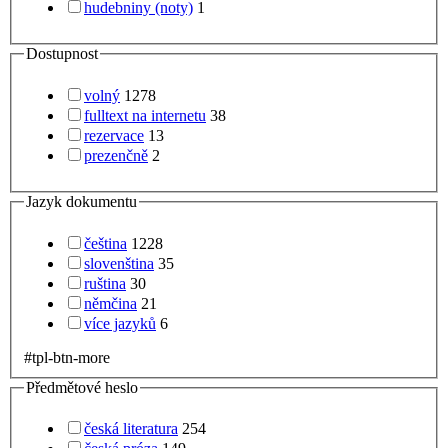
hudebniny (noty)
1
Dostupnost
volný
1278
fulltext na internetu
38
rezervace
13
prezenčně
2
Jazyk dokumentu
čeština
1228
slovenština
35
ruština
30
němčina
21
více jazyků
6
#tpl-btn-more
Předmětové heslo
česká literatura
254