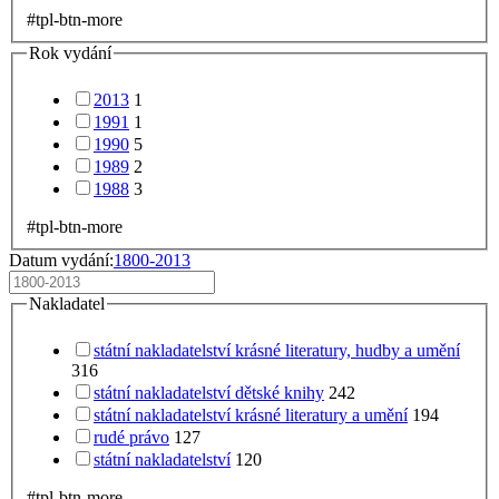
#tpl-btn-more
Rok vydání
2013
1
1991
1
1990
5
1989
2
1988
3
#tpl-btn-more
Datum vydání:
1800-2013
Nakladatel
státní nakladatelství krásné literatury, hudby a umění
316
státní nakladatelství dětské knihy
242
státní nakladatelství krásné literatury a umění
194
rudé právo
127
státní nakladatelství
120
#tpl-btn-more