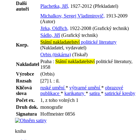
Další
Plachetka, Jiří,
1927-2012 (Překladatel)
autoři
Michalkov, Sergej Vladimirovič,
1913-2009
(Autor)
Jirka, Oldřich,
1922-2008 (Grafický technik)
Sádlo, Jiří
(Grafický technik)
Státní nakladatelství
politické literatury
Korp.
(Nakladatel, vydavatel)
Orbis (tiskárna)
(Tiskař)
Praha :
Státní nakladatelství
politické literatury,
Nakladatel
1958
Výrobce
(Orbis)
Rozsah
[27] l. : il.
Klíčová
ruské umění
*
výtvarné umění
*
obrazové
slova
publikace
*
karikatury
*
satira
*
satirické kresby
Počet ex.
1, z toho volných 1
Druh dok.
monografie
Signatura
Hoffmeister 0856
kniha