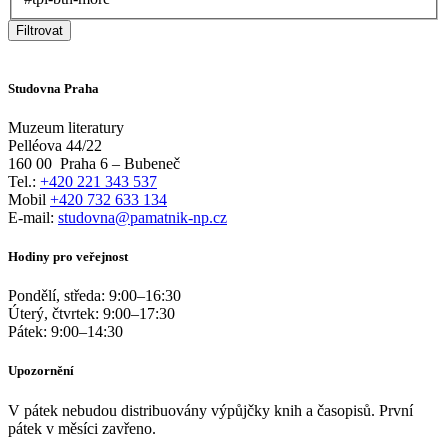
Filtrovat
Studovna Praha
Muzeum literatury
Pelléova 44/22
160 00
Praha 6 – Bubeneč
Tel.:
+420 221 343 537
Mobil
+420 732 633 134
E-mail:
studovna@pamatnik-np.cz
Hodiny pro veřejnost
Pondělí, středa:
9:00
–
16:30
Úterý, čtvrtek:
9:00
–
17:30
Pátek:
9:00
–
14:30
Upozornění
V pátek nebudou distribuovány výpůjčky knih a časopisů. První
pátek v měsíci zavřeno.