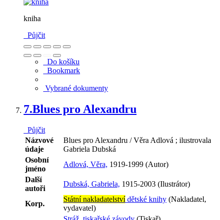
kniha
Půjčit
Do košíku
Bookmark
Vybrané dokumenty
7.
Blues pro Alexandru
Půjčit
Názvové
Blues pro Alexandru / Věra Adlová ; ilustrovala
údaje
Gabriela Dubská
Osobní
Adlová, Věra,
1919-1999 (Autor)
jméno
Další
Dubská, Gabriela,
1915-2003 (Ilustrátor)
autoři
Státní nakladatelství
dětské knihy
(Nakladatel,
Korp.
vydavatel)
Stráž, tiskařské závody
(Tiskař)