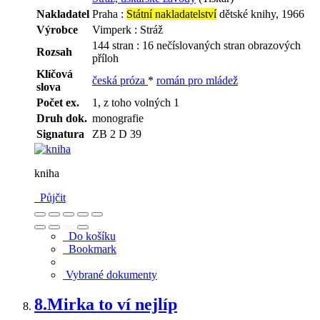
Nakladatel
Praha :
Státní nakladatelství
dětské knihy, 1966
Výrobce
Vimperk : Stráž
144 stran : 16 nečíslovaných stran obrazových
Rozsah
příloh
Klíčová
česká próza
*
román pro mládež
slova
Počet ex.
1, z toho volných 1
Druh dok.
monografie
Signatura
ZB 2 D 39
kniha
Půjčit
Do košíku
Bookmark
Vybrané dokumenty
8.
Mirka to ví nejlíp