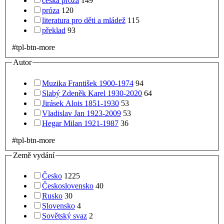
česká próza
149
próza
120
literatura pro děti a mládež
115
překlad
93
#tpl-btn-more
Autor
Muzika František 1900-1974
94
Slabý Zdeněk Karel 1930-2020
64
Jirásek Alois 1851-1930
53
Vladislav Jan 1923-2009
53
Hegar Milan 1921-1987
36
#tpl-btn-more
Země vydání
Česko
1225
Československo
40
Rusko
30
Slovensko
4
Sovětský svaz
2