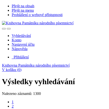
Přejít na obsah
Přejít na menu
Prohlášení o webové přístupnosti
Vyhledávání
Konto
Nastavení účtu
Nápověda
Přihlášení
Knihovna Památníku národního písemnictví
V košíku (
0
)
Výsledky vyhledávání
Nalezeno záznamů: 1300
1
2