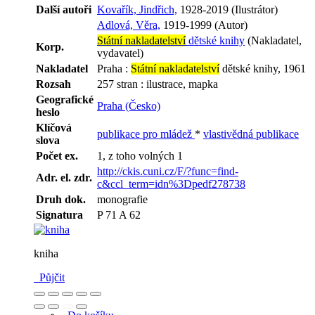
Další autoři
Kovařík, Jindřich,
1928-2019 (Ilustrátor)
Adlová, Věra,
1919-1999 (Autor)
Státní nakladatelství
dětské knihy
(Nakladatel,
Korp.
vydavatel)
Nakladatel
Praha :
Státní nakladatelství
dětské knihy, 1961
Rozsah
257 stran : ilustrace, mapka
Geografické
Praha (Česko)
heslo
Klíčová
publikace pro mládež
*
vlastivědná publikace
slova
Počet ex.
1, z toho volných 1
http://ckis.cuni.cz/F/?func=find-
Adr. el. zdr.
c&ccl_term=idn%3Dpedf278738
Druh dok.
monografie
Signatura
P 71 A 62
kniha
Půjčit