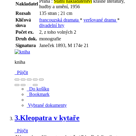
Praha :
Státní nakladatelství
krásné literatury,
Nakladatel
hudby a umění, 1956
Rozsah
135 stran ; 21 cm
Klíčová
francouzská dramata
*
veršované drama
*
slova
divadelní hry
Počet ex.
2, z toho volných 2
Druh dok.
monografie
Signatura
Janeček 1893, M 174e 21
kniha
Půjčit
Do košíku
Bookmark
Vybrané dokumenty
3.
Kleopatra v kytaře
Půjčit