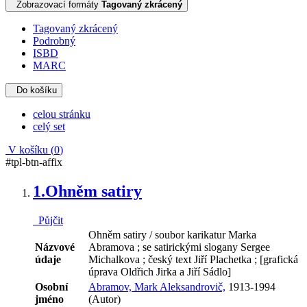
Zobrazovací formáty
Tagovaný zkrácený
Tagovaný zkrácený
Podrobný
ISBD
MARC
Do košíku
celou stránku
celý set
V košíku (
0
)
#tpl-btn-affix
1.
Ohněm satiry
Půjčit
Ohněm satiry / soubor karikatur Marka
Názvové
Abramova ; se satirickými slogany Sergee
údaje
Michalkova ; český text Jiří Plachetka ; [grafická
úprava Oldřich Jirka a Jiří Sádlo]
Osobní
Abramov, Mark Aleksandrovič,
1913-1994
jméno
(Autor)