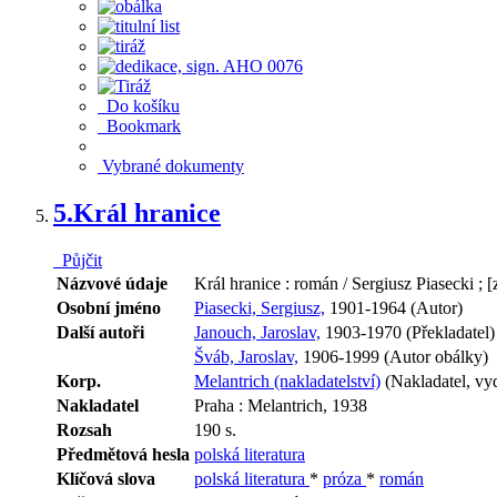
Do košíku
Bookmark
Vybrané dokumenty
5.
Král hranice
Půjčit
Názvové údaje
Král hranice : román / Sergiusz Piasecki ; [
Osobní jméno
Piasecki, Sergiusz,
1901-1964 (Autor)
Další autoři
Janouch, Jaroslav,
1903-1970 (Překladatel)
Šváb, Jaroslav,
1906-1999 (Autor obálky)
Korp.
Melantrich (nakladatelství)
(Nakladatel, vy
Nakladatel
Praha : Melantrich, 1938
Rozsah
190 s.
Předmětová hesla
polská literatura
Klíčová slova
polská literatura
*
próza
*
román