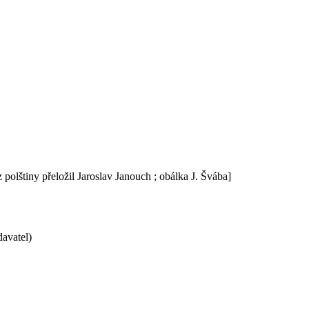
z polštiny přeložil Jaroslav Janouch ; obálka J. Švába]
davatel)