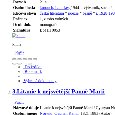
Rozsah
21 s. : il
Osobní hesla
Janouch, Ladislav,
1944- - výtvarník, sochař 
Klíčová slova
česká literatura
*
poezie
*
básně
*
r. 1928-19
Počet ex.
1, z toho volných 1
Druh dok.
monografie
Signatura
Bbf III 0053
kniha
Půjčit
Do košíku
Bookmark
Vybrané dokumenty
3.
Litanie k nejsvětější Panně Marii
Půjčit
Názvové údaje
Litanie k nejsvětější Panně Marii / Cypryan No
Osobní jméno
Norwid, Cyprian Kamil,
1821-1883 (Autor)