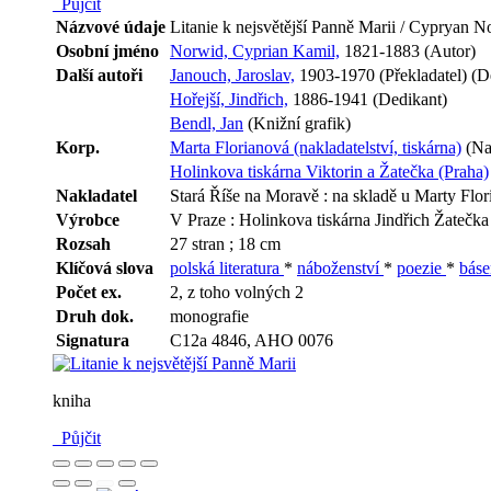
Půjčit
Názvové údaje
Litanie k nejsvětější Panně Marii / Cypryan No
Osobní jméno
Norwid, Cyprian Kamil,
1821-1883 (Autor)
Další autoři
Janouch, Jaroslav,
1903-1970 (Překladatel) (D
Hořejší, Jindřich,
1886-1941 (Dedikant)
Bendl, Jan
(Knižní grafik)
Korp.
Marta Florianová (nakladatelství, tiskárna)
(Nak
Holinkova tiskárna Viktorin a Žatečka (Praha)
Nakladatel
Stará Říše na Moravě : na skladě u Marty Flo
Výrobce
V Praze : Holinkova tiskárna Jindřich Žatečka
Rozsah
27 stran ; 18 cm
Klíčová slova
polská literatura
*
náboženství
*
poezie
*
bás
Počet ex.
2, z toho volných 2
Druh dok.
monografie
Signatura
C12a 4846, AHO 0076
kniha
Půjčit