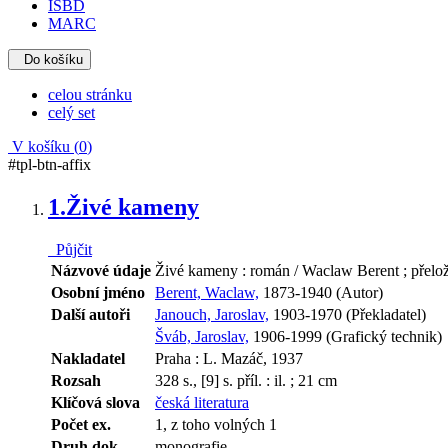
ISBD
MARC
Do košíku
celou stránku
celý set
V košíku (
0
)
#tpl-btn-affix
1.
Živé kameny
Půjčit
Názvové údaje
Živé kameny : román / Waclaw Berent ; přeloži
Osobní jméno
Berent, Waclaw,
1873-1940 (Autor)
Další autoři
Janouch, Jaroslav,
1903-1970 (Překladatel)
Šváb, Jaroslav,
1906-1999 (Grafický technik)
Nakladatel
Praha : L. Mazáč, 1937
Rozsah
328 s., [9] s. příl. : il. ; 21 cm
Klíčová slova
česká literatura
Počet ex.
1, z toho volných 1
Druh dok.
monografie