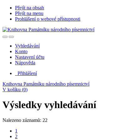
Přejít na obsah
Přejít na menu
Prohlášení o webové přístupnosti
Vyhledávání
Konto
Nastavení účtu
Nápověda
Přihlášení
Knihovna Památníku národního písemnictví
V košíku (
0
)
Výsledky vyhledávání
Nalezeno záznamů: 22
1
2