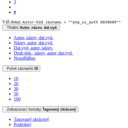
3
#
Váš dotaz:
Autor-kód záznamu = "^pnp_us_auth 0039699^"
Třídění
Autor, název, dat.vyd.
Autor, název, dat.vyd.
Název, autor, dat.vyd.
Dat.vyd, autor, název.
Druh dok., název, autor, dat.vyd.
Nesetříděno
Počet záznamů
10
10
20
30
50
100
Zobrazovací formáty
Tagovaný zkrácený
Tagovaný zkrácený
Podrobný