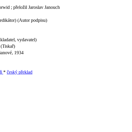
rwid ; přeložil Jaroslav Janouch
edikátor) (Autor podpisu)
ladatel, vydavatel)
(Tiskař)
rianové, 1934
eň
*
český překlad