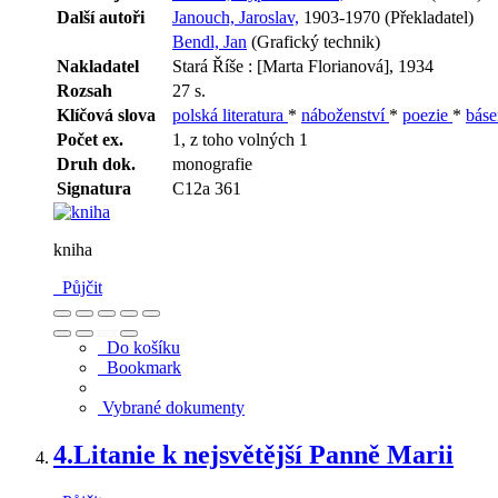
Další autoři
Janouch, Jaroslav,
1903-1970 (Překladatel)
Bendl, Jan
(Grafický technik)
Nakladatel
Stará Říše : [Marta Florianová], 1934
Rozsah
27 s.
Klíčová slova
polská literatura
*
náboženství
*
poezie
*
báse
Počet ex.
1, z toho volných 1
Druh dok.
monografie
Signatura
C12a 361
kniha
Půjčit
Do košíku
Bookmark
Vybrané dokumenty
4.
Litanie k nejsvětější Panně Marii