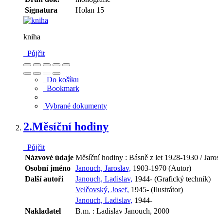
Signatura
Holan 15
kniha
Půjčit
Do košíku
Bookmark
Vybrané dokumenty
2.
Měsíční hodiny
Půjčit
Názvové údaje
Měsíční hodiny : Básně z let 1928-1930 / Jar
Osobní jméno
Janouch, Jaroslav,
1903-1970 (Autor)
Další autoři
Janouch, Ladislav,
1944- (Grafický technik)
Velčovský, Josef,
1945- (Ilustrátor)
Janouch, Ladislav,
1944-
Nakladatel
B.m. : Ladislav Janouch, 2000