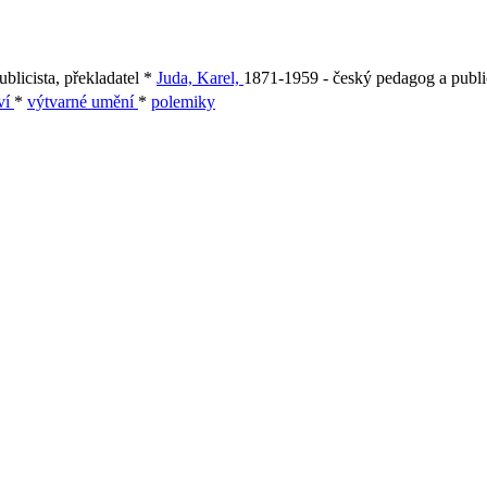
blicista, překladatel *
Juda, Karel,
1871-1959 - český pedagog a publi
ví
*
výtvarné umění
*
polemiky