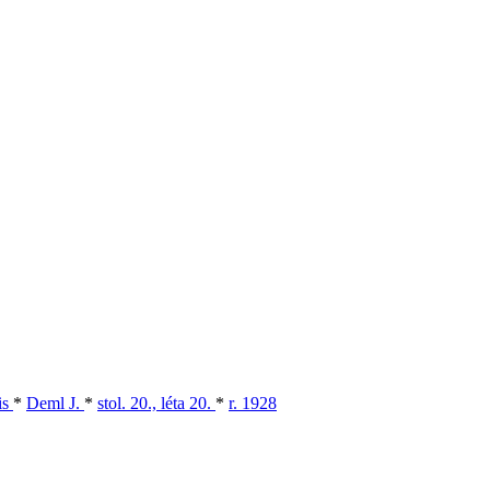
is
*
Deml J.
*
stol. 20., léta 20.
*
r. 1928