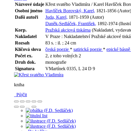
Názvové údaje
Křest svatého Vladimíra / Karel Havlíček Borov
Osobní jméno
Havlíček Borovský, Karel,
1821-1856 (Autor
Další autoři
Juda, Karel,
1871-1959 (Autor)
Daněk-Sedláček, František,
1892-1974 (Ilustrá
Korp.
Pražská akciová tiskárna
(Nakladatel, vydavate
Nakladatel
V Praze : Nakladatelství Pražské akciové tiská
Rozsah
83 s. : il. ; 24 cm
Klíčová slova
česká poezie
*
satirická poezie
*
epické básn
Počet ex.
2, z toho volných 2
Druh dok.
monografie
Signatura
VMartínek 0335, L 24 D 9
kniha
Půjčit