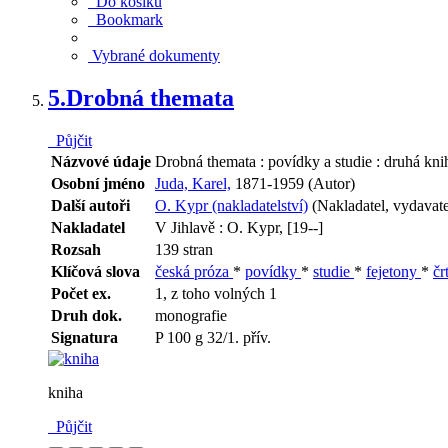
Do košíku
Bookmark
Vybrané dokumenty
5.
Drobná themata
Půjčit
Názvové údaje
Drobná themata : povídky a studie : druhá kni
Osobní jméno
Juda, Karel,
1871-1959 (Autor)
Další autoři
O. Kypr (nakladatelství)
(Nakladatel, vydavate
Nakladatel
V Jihlavě : O. Kypr, [19--]
Rozsah
139 stran
Klíčová slova
česká próza
*
povídky
*
studie
*
fejetony
*
čr
Počet ex.
1, z toho volných 1
Druh dok.
monografie
Signatura
P 100 g 32/1. přív.
kniha
Půjčit