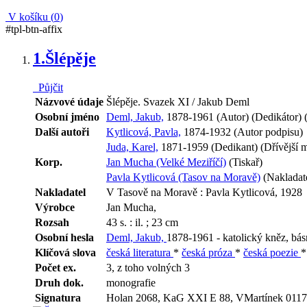
V košíku (
0
)
#tpl-btn-affix
1.
Šlépěje
Půjčit
Názvové údaje
Šlépěje. Svazek XI / Jakub Deml
Osobní jméno
Deml, Jakub,
1878-1961 (Autor) (Dedikátor) 
Další autoři
Kytlicová, Pavla,
1874-1932 (Autor podpisu)
Juda, Karel,
1871-1959 (Dedikant) (Dřívější ma
Korp.
Jan Mucha (Velké Meziříčí)
(Tiskař)
Pavla Kytlicová (Tasov na Moravě)
(Nakladate
Nakladatel
V Tasově na Moravě : Pavla Kytlicová, 1928
Výrobce
Jan Mucha,
Rozsah
43 s. : il. ; 23 cm
Osobní hesla
Deml, Jakub,
1878-1961 - katolický kněz, básn
Klíčová slova
česká literatura
*
česká próza
*
česká poezie
Počet ex.
3, z toho volných 3
Druh dok.
monografie
Signatura
Holan 2068, KaG XXI E 88, VMartínek 0117