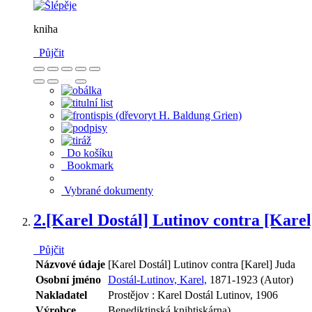
kniha
Půjčit
Do košíku
Bookmark
Vybrané dokumenty
2.
[Karel Dostál] Lutinov contra [Karel
Půjčit
Názvové údaje
[Karel Dostál] Lutinov contra [Karel] Juda
Osobní jméno
Dostál-Lutinov, Karel,
1871-1923 (Autor)
Nakladatel
Prostějov : Karel Dostál Lutinov, 1906
Výrobce
Benediktinská knihtiskárna)