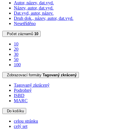
Autor, název, dat.vyd.
Název, autor, dat.vyd.
Dat.vyd, autor, název.
Druh dok., název, autor, dat.vyd.
Nesetříděno
Počet záznamů
10
10
20
30
50
100
Zobrazovací formáty
Tagovaný zkrácený
Tagovaný zkrácený
Podrobný
ISBD
MARC
Do košíku
celou stránku
celý set