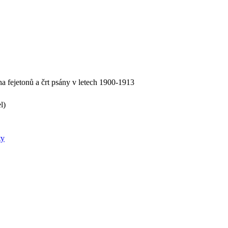
ha fejetonů a črt psány v letech 1900-1913
l)
ty