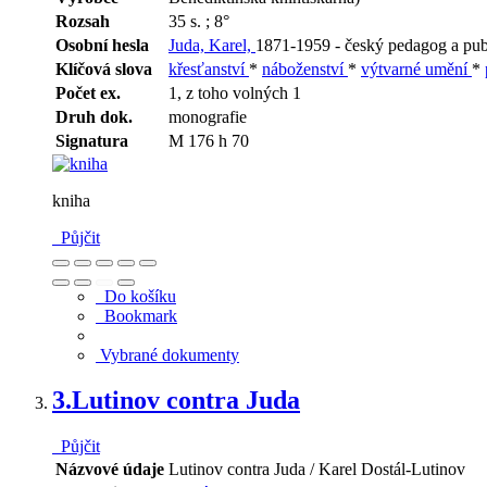
Rozsah
35 s. ; 8°
Osobní hesla
Juda, Karel,
1871-1959 - český pedagog a pub
Klíčová slova
křesťanství
*
náboženství
*
výtvarné umění
*
Počet ex.
1, z toho volných 1
Druh dok.
monografie
Signatura
M 176 h 70
kniha
Půjčit
Do košíku
Bookmark
Vybrané dokumenty
3.
Lutinov contra Juda
Půjčit
Názvové údaje
Lutinov contra Juda / Karel Dostál-Lutinov