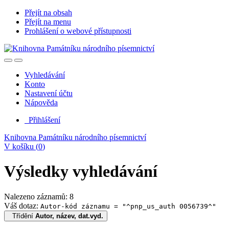
Přejít na obsah
Přejít na menu
Prohlášení o webové přístupnosti
Vyhledávání
Konto
Nastavení účtu
Nápověda
Přihlášení
Knihovna Památníku národního písemnictví
V košíku (
0
)
Výsledky vyhledávání
Nalezeno záznamů: 8
Váš dotaz:
Autor-kód záznamu = "^pnp_us_auth 0056739^"
Třídění
Autor, název, dat.vyd.