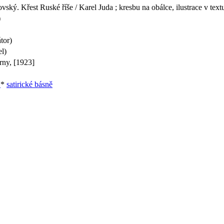
ský. Křest Ruské říše / Karel Juda ; kresbu na obálce, ilustrace v textu
)
tor)
l)
rny, [1923]
ě
*
satirické básně