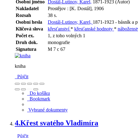
Osobní jméno
Dostál-Lutinov, Karel,
1871-1923 (Autor)
Nakladatel
Prostějov : [K. Dostál], 1906
Rozsah
38 s.
Osobní hesla
Dostál-Lutinov, Karel,
1871-1923 - básník a pu
Klíčová slova
křesťanství
*
křesťanské hodnoty
*
náboženst
Počet ex.
1, z toho volných 1
Druh dok.
monografie
Signatura
M 7 c 67
kniha
Půjčit
Do košíku
Bookmark
Vybrané dokumenty
4.
Křest svatého Vladimíra
Půjčit