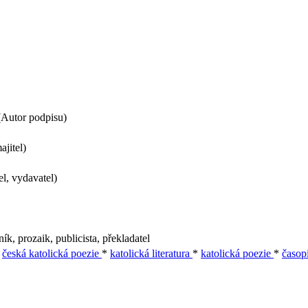
(Autor podpisu)
jitel)
l, vydavatel)
ík, prozaik, publicista, překladatel
*
česká katolická poezie
*
katolická literatura
*
katolická poezie
*
časop