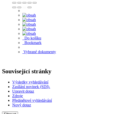
Do košíku
Bookmark
Vybrané dokumenty
Související stránky
Výsledky vyhledávání
Zasílání novinek (SDI).
Upravit dotaz
Zdroje
Předmětové vyhledávání
Nový dotaz