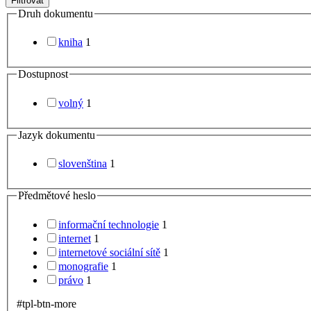
Filtrovat
Druh dokumentu
kniha
1
Dostupnost
volný
1
Jazyk dokumentu
slovenština
1
Předmětové heslo
informační technologie
1
internet
1
internetové sociální sítě
1
monografie
1
právo
1
#tpl-btn-more