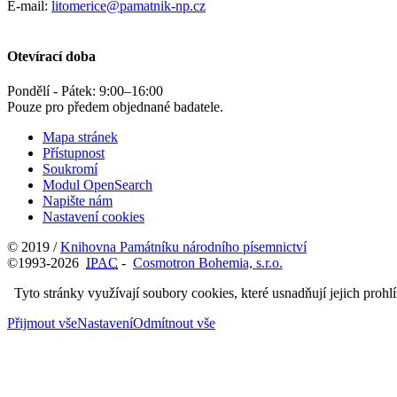
E-mail:
litomerice@pamatnik-np.cz
Otevírací doba
Pondělí - Pátek:
9:00
–
16:00
Pouze pro předem objednané badatele.
Mapa stránek
Přístupnost
Soukromí
Modul OpenSearch
Napište nám
Nastavení cookies
© 2019 /
Knihovna Památníku národního písemnictví
©1993-2026
IPAC
-
Cosmotron Bohemia, s.r.o.
Tyto stránky využívají soubory cookies, které usnadňují jejich prohl
Přijmout vše
Nastavení
Odmítnout vše