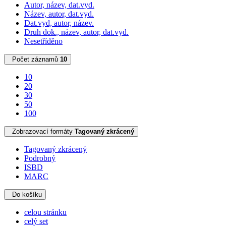
Autor, název, dat.vyd.
Název, autor, dat.vyd.
Dat.vyd, autor, název.
Druh dok., název, autor, dat.vyd.
Nesetříděno
Počet záznamů
10
10
20
30
50
100
Zobrazovací formáty
Tagovaný zkrácený
Tagovaný zkrácený
Podrobný
ISBD
MARC
Do košíku
celou stránku
celý set