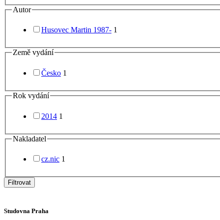
Autor
Husovec Martin 1987-
1
Země vydání
Česko
1
Rok vydání
2014
1
Nakladatel
cz.nic
1
Filtrovat
Studovna Praha