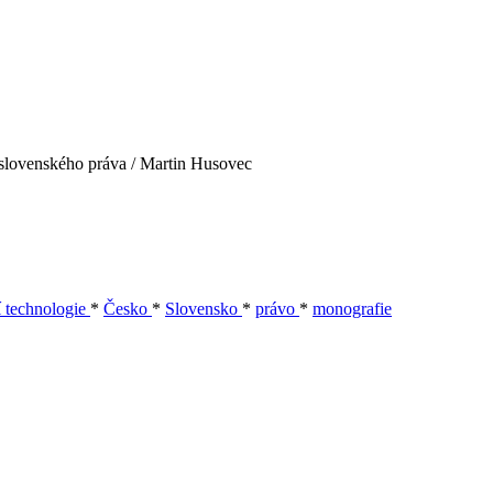
 slovenského práva / Martin Husovec
í technologie
*
Česko
*
Slovensko
*
právo
*
monografie