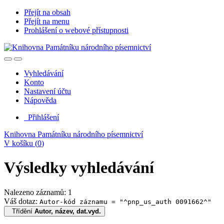
Přejít na obsah
Přejít na menu
Prohlášení o webové přístupnosti
Vyhledávání
Konto
Nastavení účtu
Nápověda
Přihlášení
Knihovna Památníku národního písemnictví
V košíku (
0
)
Výsledky vyhledávání
Nalezeno záznamů: 1
Váš dotaz:
Autor-kód záznamu = "^pnp_us_auth 0091662^"
Třídění
Autor, název, dat.vyd.