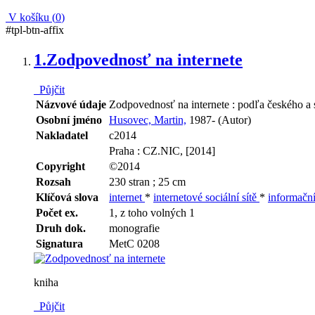
V košíku (
0
)
#tpl-btn-affix
1.
Zodpovednosť na internete
Půjčit
Názvové údaje
Zodpovednosť na internete : podľa českého a
Osobní jméno
Husovec, Martin,
1987- (Autor)
Nakladatel
c2014
Praha : CZ.NIC, [2014]
Copyright
©2014
Rozsah
230 stran ; 25 cm
Klíčová slova
internet
*
internetové sociální sítě
*
informačn
Počet ex.
1, z toho volných 1
Druh dok.
monografie
Signatura
MetC 0208
kniha
Půjčit