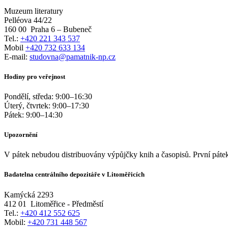
Muzeum literatury
Pelléova 44/22
160 00
Praha 6 – Bubeneč
Tel.:
+420 221 343 537
Mobil
+420 732 633 134
E-mail:
studovna@pamatnik-np.cz
Hodiny pro veřejnost
Pondělí, středa:
9:00
–
16:30
Úterý, čtvrtek:
9:00
–
17:30
Pátek:
9:00
–
14:30
Upozornění
V pátek nebudou distribuovány výpůjčky knih a časopisů. První pátek
Badatelna centrálního depozitáře v Litoměřicích
Kamýcká 2293
412 01
Litoměřice - Předměstí
Tel.:
+420 412 552 625
Mobil:
+420 731 448 567