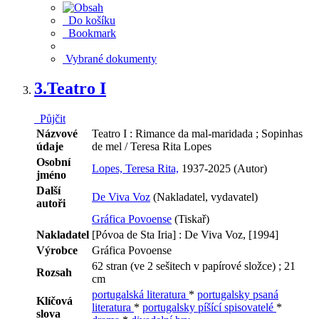
Do košíku
Bookmark
Vybrané dokumenty
3.
Teatro I
Půjčit
Názvové
Teatro I : Rimance da mal-maridada ; Sopinhas
údaje
de mel / Teresa Rita Lopes
Osobní
Lopes, Teresa Rita,
1937-2025 (Autor)
jméno
Další
De Viva Voz
(Nakladatel, vydavatel)
autoři
Gráfica Povoense
(Tiskař)
Nakladatel
[Póvoa de Sta Iria] : De Viva Voz, [1994]
Výrobce
Gráfica Povoense
62 stran (ve 2 sešitech v papírové složce) ; 21
Rozsah
cm
portugalská literatura
*
portugalsky psaná
Klíčová
literatura
*
portugalsky píšící spisovatelé
*
slova