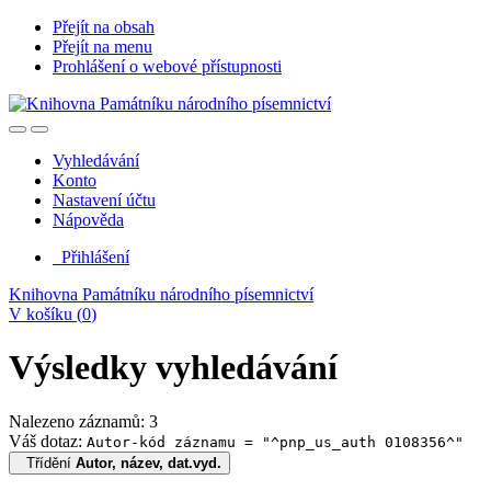
Přejít na obsah
Přejít na menu
Prohlášení o webové přístupnosti
Vyhledávání
Konto
Nastavení účtu
Nápověda
Přihlášení
Knihovna Památníku národního písemnictví
V košíku (
0
)
Výsledky vyhledávání
Nalezeno záznamů: 3
Váš dotaz:
Autor-kód záznamu = "^pnp_us_auth 0108356^"
Třídění
Autor, název, dat.vyd.