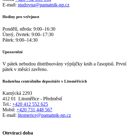
E-mail:
studovna@pamatnik-np.cz
Hodiny pro veřejnost
Pondělí, středa:
9:00
–
16:30
Úterý, čtvrtek:
9:00
–
17:30
Pátek:
9:00
–
14:30
Upozornění
V pátek nebudou distribuovány výpůjčky knih a časopisů. První
pátek v měsíci zavřeno.
Badatelna centrálního depozitáře v Litoměřicích
Kamýcká 2293
412 01
Litoměřice - Předměstí
Tel.:
+420 412 552 625
Mobil:
+420 731 448 567
E-mail:
litomerice@pamatnik-np.cz
Otevírací doba