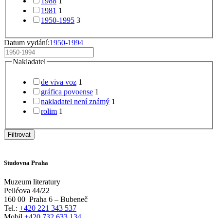
1988
1
1981
1
1950-1995
3
Datum vydání:
1950-1994
Nakladatel
de viva voz
1
gráfica povoense
1
nakladatel není známý
1
rolim
1
Filtrovat
Studovna Praha
Muzeum literatury
Pelléova 44/22
160 00
Praha 6 – Bubeneč
Tel.:
+420 221 343 537
Mobil
+420 732 633 134