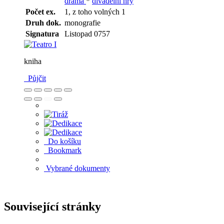
drama
*
divadelní hry
Počet ex.
1, z toho volných 1
Druh dok.
monografie
Signatura
Listopad 0757
kniha
Půjčit
Do košíku
Bookmark
Vybrané dokumenty
Související stránky