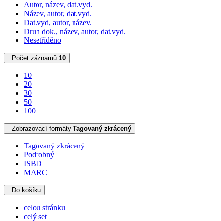
Autor, název, dat.vyd.
Název, autor, dat.vyd.
Dat.vyd, autor, název.
Druh dok., název, autor, dat.vyd.
Nesetříděno
Počet záznamů
10
10
20
30
50
100
Zobrazovací formáty
Tagovaný zkrácený
Tagovaný zkrácený
Podrobný
ISBD
MARC
Do košíku
celou stránku
celý set