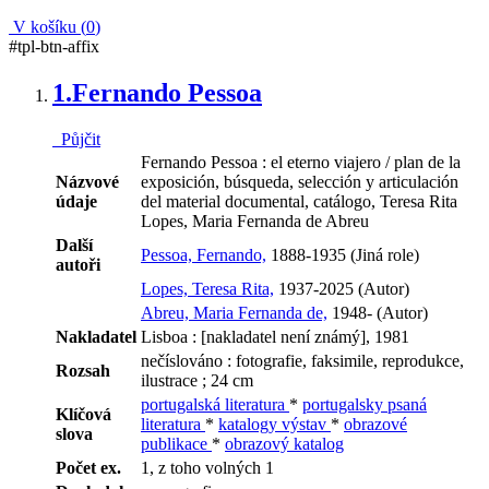
V košíku (
0
)
#tpl-btn-affix
1.
Fernando Pessoa
Půjčit
Fernando Pessoa : el eterno viajero / plan de la
Názvové
exposición, búsqueda, selección y articulación
údaje
del material documental, catálogo, Teresa Rita
Lopes, Maria Fernanda de Abreu
Další
Pessoa, Fernando,
1888-1935 (Jiná role)
autoři
Lopes, Teresa Rita,
1937-2025 (Autor)
Abreu, Maria Fernanda de,
1948- (Autor)
Nakladatel
Lisboa : [nakladatel není známý], 1981
nečíslováno : fotografie, faksimile, reprodukce,
Rozsah
ilustrace ; 24 cm
portugalská literatura
*
portugalsky psaná
Klíčová
literatura
*
katalogy výstav
*
obrazové
slova
publikace
*
obrazový katalog
Počet ex.
1, z toho volných 1