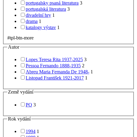
portugalsky psaná literatura
3
portugalská literatura
3
divadelní hry
1
drama
1
katalogy výstav
1
#tpl-btn-more
Autor
Lopes Teresa Rita 1937-2025
3
Pessoa Fernando 1888-1935
2
Abreu Maria Fernanda De 1948-
1
Listopad František 1921-2017
1
Země vydání
PO
3
Rok vydání
1994
1