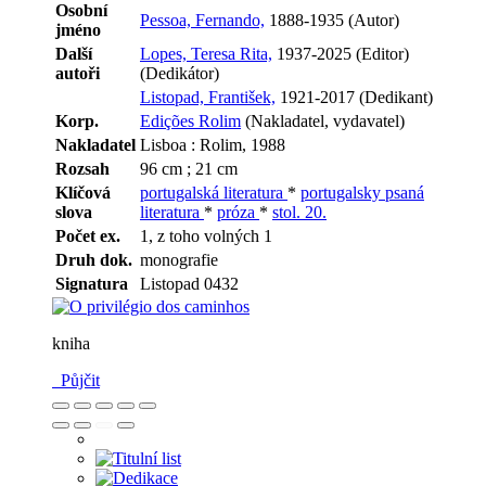
Osobní
Pessoa, Fernando,
1888-1935 (Autor)
jméno
Další
Lopes, Teresa Rita,
1937-2025 (Editor)
autoři
(Dedikátor)
Listopad, František,
1921-2017 (Dedikant)
Korp.
Edições Rolim
(Nakladatel, vydavatel)
Nakladatel
Lisboa : Rolim, 1988
Rozsah
96 cm ; 21 cm
Klíčová
portugalská literatura
*
portugalsky psaná
slova
literatura
*
próza
*
stol. 20.
Počet ex.
1, z toho volných 1
Druh dok.
monografie
Signatura
Listopad 0432
kniha
Půjčit