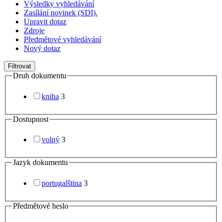
Výsledky vyhledávání
Zasílání novinek (SDI).
Upravit dotaz
Zdroje
Předmětové vyhledávání
Nový dotaz
Filtrovat
Druh dokumentu
kniha
3
Dostupnost
volný
3
Jazyk dokumentu
portugalština
3
Předmětové heslo