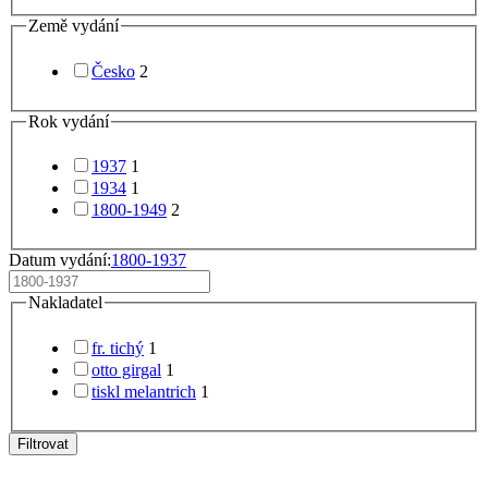
Země vydání
Česko
2
Rok vydání
1937
1
1934
1
1800-1949
2
Datum vydání:
1800-1937
Nakladatel
fr. tichý
1
otto girgal
1
tiskl melantrich
1
Filtrovat