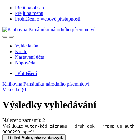
Přejít na obsah
Přejít na menu
Prohlášení o webové přístupnosti
Vyhledávání
Konto
Nastavení účtu
Nápověda
Přihlášení
Knihovna Památníku národního písemnictví
V košíku (
0
)
Výsledky vyhledávání
Nalezeno záznamů: 2
Váš dotaz:
Autor-kód záznamu + druh.dok = "^pnp_us_auth
0000290 bpe^"
Třídění
Autor, název, dat.vyd.