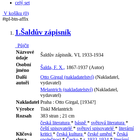
celý set
V košíku (
0
)
#tpl-btn-affix
1.
Šaldův zápisník
Půjčit
Názvové
Šaldův zápisník. VI, 1933-1934
údaje
Osobní
Šalda, F. X.,
1867-1937 (Autor)
jméno
Další
Otto Girgal (nakladatelství)
(Nakladatel,
autoři
vydavatel)
Melantrich (nakladatelství)
(Nakladatel,
vydavatel)
Nakladatel
Praha : Otto Girgal, [1934?]
Výrobce
Tiskl Melantrich
Rozsah
383 stran ; 21 cm
česká literatura
*
básně
*
světová literatura
*
čeští spisovatelé
*
světoví spisovatelé
*
literární
Klíčová
kritici
*
česká kultura
*
české umění
*
česká
slova
společnost
*
Česko
*
r. 1933-1934
*
literární