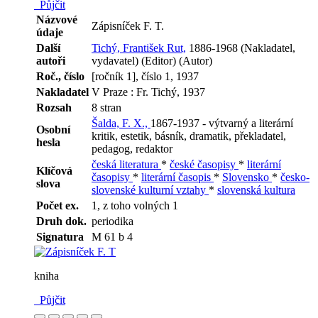
Půjčit
Názvové
Zápisníček F. T.
údaje
Další
Tichý, František Rut,
1886-1968 (Nakladatel,
autoři
vydavatel) (Editor) (Autor)
Roč., číslo
[ročník 1], číslo 1, 1937
Nakladatel
V Praze : Fr. Tichý, 1937
Rozsah
8 stran
Šalda, F. X.,
1867-1937 - výtvarný a literární
Osobní
kritik, estetik, básník, dramatik, překladatel,
hesla
pedagog, redaktor
česká literatura
*
české časopisy
*
literární
Klíčová
časopisy
*
literární časopis
*
Slovensko
*
česko-
slova
slovenské kulturní vztahy
*
slovenská kultura
Počet ex.
1, z toho volných 1
Druh dok.
periodika
Signatura
M 61 b 4
kniha
Půjčit