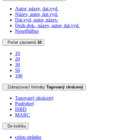
Autor, název, dat.vyd.
Název, autor, dat.vyd.
Dat.vyd, autor, název.
Druh dok., název, autor, dat.vyd.
Nesetříděno
Počet záznamů
10
10
20
30
50
100
Zobrazovací formáty
Tagovaný zkrácený
Tagovaný zkrácený
Podrobný
ISBD
MARC
Do košíku
celou stránku