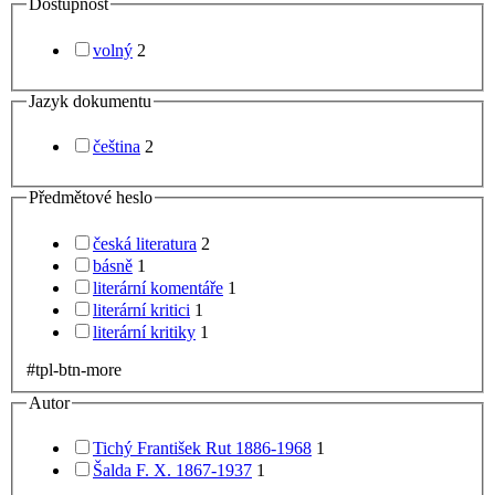
Dostupnost
volný
2
Jazyk dokumentu
čeština
2
Předmětové heslo
česká literatura
2
básně
1
literární komentáře
1
literární kritici
1
literární kritiky
1
#tpl-btn-more
Autor
Tichý František Rut 1886-1968
1
Šalda F. X. 1867-1937
1