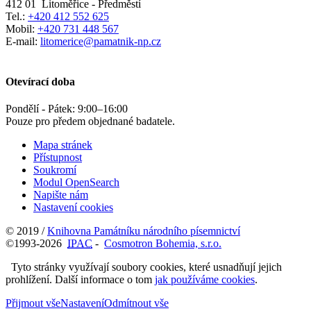
412 01
Litoměřice - Předměstí
Tel.:
+420 412 552 625
Mobil:
+420 731 448 567
E-mail:
litomerice@pamatnik-np.cz
Otevírací doba
Pondělí - Pátek:
9:00
–
16:00
Pouze pro předem objednané badatele.
Mapa stránek
Přístupnost
Soukromí
Modul OpenSearch
Napište nám
Nastavení cookies
© 2019 /
Knihovna Památníku národního písemnictví
©1993-2026
IPAC
-
Cosmotron Bohemia, s.r.o.
Tyto stránky využívají soubory cookies, které usnadňují jejich
prohlížení. Další informace o tom
jak používáme cookies
.
Přijmout vše
Nastavení
Odmítnout vše