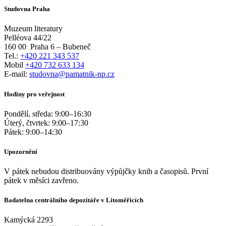
Studovna Praha
Muzeum literatury
Pelléova 44/22
160 00
Praha 6 – Bubeneč
Tel.:
+420 221 343 537
Mobil
+420 732 633 134
E-mail:
studovna@pamatnik-np.cz
Hodiny pro veřejnost
Pondělí, středa:
9:00
–
16:30
Úterý, čtvrtek:
9:00
–
17:30
Pátek:
9:00
–
14:30
Upozornění
V pátek nebudou distribuovány výpůjčky knih a časopisů. První
pátek v měsíci zavřeno.
Badatelna centrálního depozitáře v Litoměřicích
Kamýcká 2293