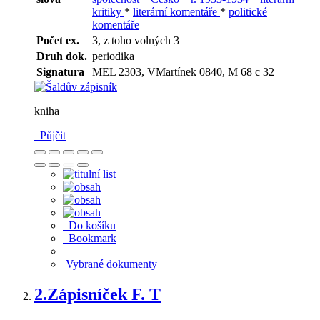
kritiky
*
literární komentáře
*
politické
komentáře
Počet ex.
3, z toho volných 3
Druh dok.
periodika
Signatura
MEL 2303, VMartínek 0840, M 68 c 32
kniha
Půjčit
Do košíku
Bookmark
Vybrané dokumenty
2.
Zápisníček F. T