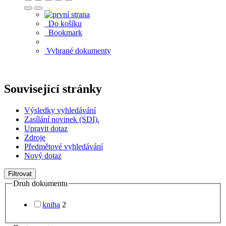
Do košíku
Bookmark
Vybrané dokumenty
Související stránky
Výsledky vyhledávání
Zasílání novinek (SDI).
Upravit dotaz
Zdroje
Předmětové vyhledávání
Nový dotaz
Filtrovat
Druh dokumentu
kniha
2