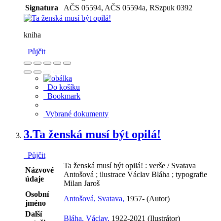
Signatura
AČS 05594, AČS 05594a, RSzpuk 0392
kniha
Půjčit
Do košíku
Bookmark
Vybrané dokumenty
3.
Ta ženská musí být opilá!
Půjčit
Ta ženská musí být opilá! : verše / Svatava
Názvové
Antošová ; ilustrace Václav Bláha ; typografie
údaje
Milan Jaroš
Osobní
Antošová, Svatava,
1957- (Autor)
jméno
Další
Bláha, Václav,
1922-2021 (Ilustrátor)