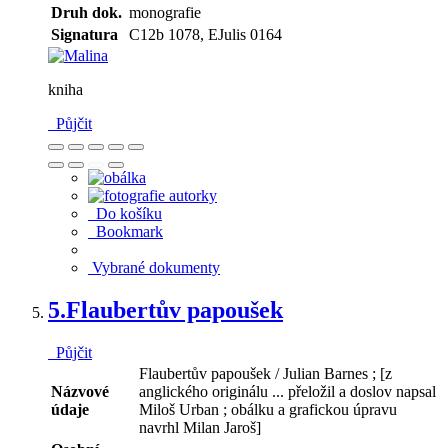
Druh dok.
monografie
Signatura
C12b 1078, EJulis 0164
kniha
Půjčit
Do košíku
Bookmark
Vybrané dokumenty
5.
Flaubertův papoušek
Půjčit
Flaubertův papoušek / Julian Barnes ; [z
Názvové
anglického originálu ... přeložil a doslov napsal
údaje
Miloš Urban ; obálku a grafickou úpravu
navrhl Milan Jaroš]