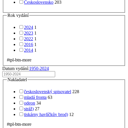
Československo
203
Rok vydání
2024
1
2023
1
2022
1
2016
1
2014
1
#tpl-btn-more
Datum vydání:
1950-2024
Nakladatel
československý spisovatel
228
mladá fronta
63
odeon
34
stráž)
27
tiskárny havlíčkův brod)
12
#tpl-btn-more