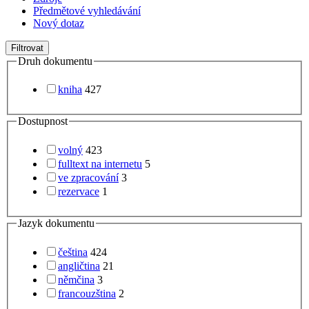
Předmětové vyhledávání
Nový dotaz
Filtrovat
Druh dokumentu
kniha
427
Dostupnost
volný
423
fulltext na internetu
5
ve zpracování
3
rezervace
1
Jazyk dokumentu
čeština
424
angličtina
21
němčina
3
francouzština
2