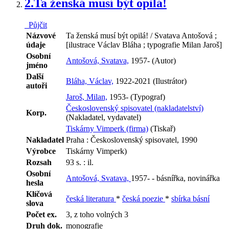
2.
Ta ženská musí být opilá!
Půjčit
Názvové
Ta ženská musí být opilá! / Svatava Antošová ;
údaje
[ilustrace Václav Bláha ; typografie Milan Jaroš]
Osobní
Antošová, Svatava,
1957- (Autor)
jméno
Další
Bláha, Václav,
1922-2021 (Ilustrátor)
autoři
Jaroš, Milan,
1953- (Typograf)
Československý spisovatel (nakladatelství)
Korp.
(Nakladatel, vydavatel)
Tiskárny Vimperk (firma)
(Tiskař)
Nakladatel
Praha : Československý spisovatel, 1990
Výrobce
Tiskárny Vimperk)
Rozsah
93 s. : il.
Osobní
Antošová, Svatava,
1957- - básnířka, novinářka
hesla
Klíčová
česká literatura
*
česká poezie
*
sbírka básní
slova
Počet ex.
3, z toho volných 3
Druh dok.
monografie