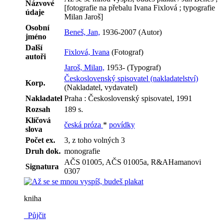
Názvové
[fotografie na přebalu Ivana Fixlová ; typografie
údaje
Milan Jaroš]
Osobní
Beneš, Jan,
1936-2007 (Autor)
jméno
Další
Fixlová, Ivana
(Fotograf)
autoři
Jaroš, Milan,
1953- (Typograf)
Československý spisovatel (nakladatelství)
Korp.
(Nakladatel, vydavatel)
Nakladatel
Praha : Československý spisovatel, 1991
Rozsah
189 s.
Klíčová
česká próza
*
povídky
slova
Počet ex.
3, z toho volných 3
Druh dok.
monografie
AČS 01005, AČS 01005a, R&AHamanovi
Signatura
0307
kniha
Půjčit