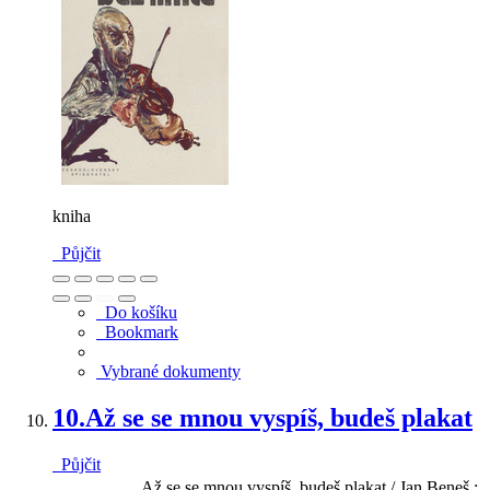
kniha
Půjčit
Do košíku
Bookmark
Vybrané dokumenty
10.
Až se se mnou vyspíš, budeš plakat
Půjčit
Až se se mnou vyspíš, budeš plakat / Jan Beneš ;