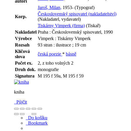
autoři
Jaroš, Milan,
1953- (Typograf)
Československý spisovatel (nakladatelství)
Korp.
(Nakladatel, vydavatel)
Tiskárny Vimperk (firma)
(Tiskař)
Nakladatel
Praha : Československý spisovatel, 1990
Výrobce
Vimperk : Tiskárny Vimperk
Rozsah
93 stran : ilustrace ; 19 cm
Klíčová
česká poezie
*
básně
slova
Počet ex.
2, z toho volných 2
Druh dok.
monografie
Signatura
M 195 f 59a, M 195 f 59
kniha
Půjčit
Do košíku
Bookmark