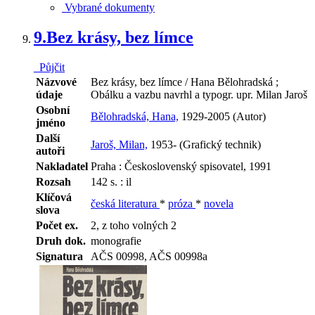
Vybrané dokumenty
9.
Bez krásy, bez límce
Půjčit
Názvové
Bez krásy, bez límce / Hana Bělohradská ;
údaje
Obálku a vazbu navrhl a typogr. upr. Milan Jaroš
Osobní
Bělohradská, Hana,
1929-2005 (Autor)
jméno
Další
Jaroš, Milan,
1953- (Grafický technik)
autoři
Nakladatel
Praha : Československý spisovatel, 1991
Rozsah
142 s. : il
Klíčová
česká literatura
*
próza
*
novela
slova
Počet ex.
2, z toho volných 2
Druh dok.
monografie
Signatura
AČS 00998, AČS 00998a