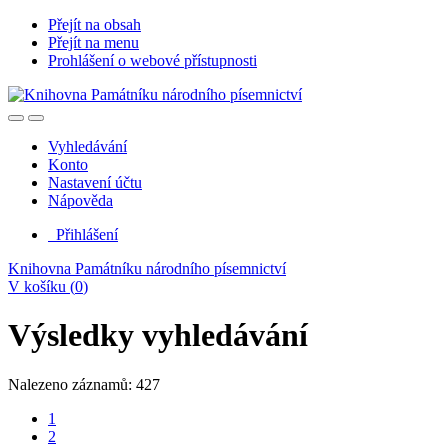
Přejít na obsah
Přejít na menu
Prohlášení o webové přístupnosti
Vyhledávání
Konto
Nastavení účtu
Nápověda
Přihlášení
Knihovna Památníku národního písemnictví
V košíku (
0
)
Výsledky vyhledávání
Nalezeno záznamů: 427
1
2