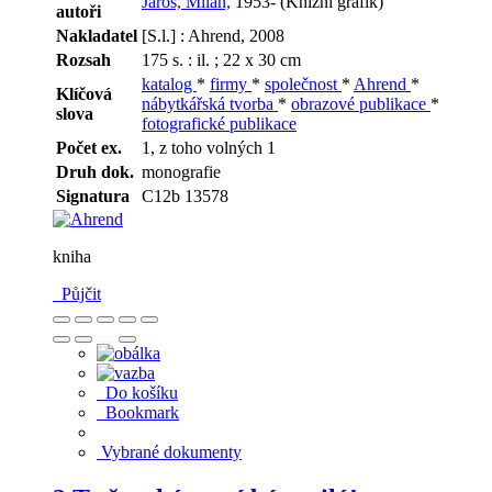
Jaroš, Milan,
1953- (Knižní grafik)
autoři
Nakladatel
[S.l.] : Ahrend, 2008
Rozsah
175 s. : il. ; 22 x 30 cm
katalog
*
firmy
*
společnost
*
Ahrend
*
Klíčová
nábytkářská tvorba
*
obrazové publikace
*
slova
fotografické publikace
Počet ex.
1, z toho volných 1
Druh dok.
monografie
Signatura
C12b 13578
kniha
Půjčit
Do košíku
Bookmark
Vybrané dokumenty