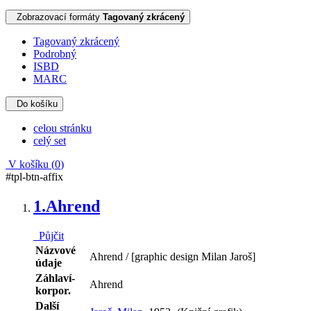
Zobrazovací formáty
Tagovaný zkrácený
Tagovaný zkrácený
Podrobný
ISBD
MARC
Do košíku
celou stránku
celý set
V košíku (
0
)
#tpl-btn-affix
1.
Ahrend
Půjčit
Názvové
Ahrend / [graphic design Milan Jaroš]
údaje
Záhlaví-
Ahrend
korpor.
Další