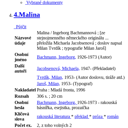
Vybrané dokumenty
4.
Malina
Půjčit
Malina / Ingeborg Bachmannová ; [ze
Názvové
stejnojmenného německého originálu ...
údaje
přeložila Michaela Jacobsenová ; doslov napsal
Milan Tvrdík ; typografie Milan Jaroš]
Osobní
Bachmann, Ingeborg,
1926-1973 (Autor)
jméno
Další
Jacobsenová, Michaela,
1947- (Překladatel)
autoři
Tvrdík, Milan,
1953- (Autor doslovu, tiráže atd.)
Jaroš, Milan,
1953- (Typograf)
Nakladatel
Praha : Mladá fronta, 1996
Rozsah
306 s. ; 20 cm
Osobní
Bachmann, Ingeborg,
1926-1973 - rakouská
hesla
básnířka, esejistka, prozaička
Klíčová
rakouská literatura
*
překlad
*
próza
*
román
slova
Počet ex.
2, z toho volných 2