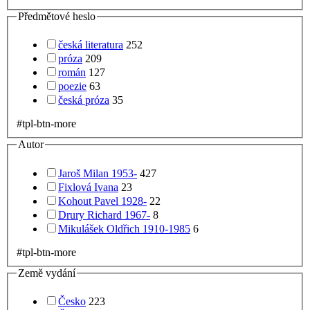
Předmětové heslo
česká literatura
252
próza
209
román
127
poezie
63
česká próza
35
#tpl-btn-more
Autor
Jaroš Milan 1953-
427
Fixlová Ivana
23
Kohout Pavel 1928-
22
Drury Richard 1967-
8
Mikulášek Oldřich 1910-1985
6
#tpl-btn-more
Země vydání
Česko
223