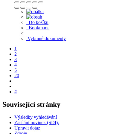
Do košíku
Bookmark
Vybrané dokumenty
1
2
3
4
5
20
#
Související stránky
Výsledky vyhledávání
Zasílání novinek (SDI).
Upravit dotaz
Zdroje