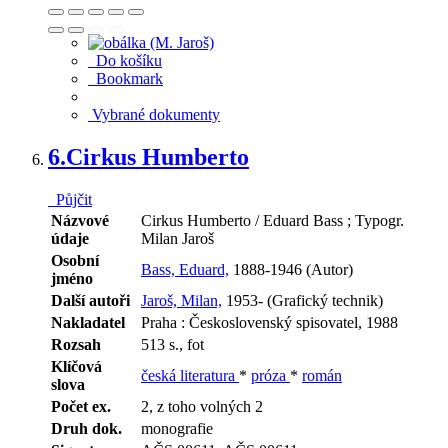
Do košíku
Bookmark
Vybrané dokumenty
6.
Cirkus Humberto
Půjčit
Názvové
Cirkus Humberto / Eduard Bass ; Typogr.
údaje
Milan Jaroš
Osobní
Bass, Eduard,
1888-1946 (Autor)
jméno
Další autoři
Jaroš, Milan,
1953- (Grafický technik)
Nakladatel
Praha : Československý spisovatel, 1988
Rozsah
513 s., fot
Klíčová
česká literatura
*
próza
*
román
slova
Počet ex.
2, z toho volných 2
Druh dok.
monografie