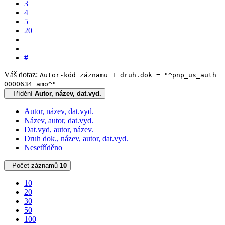
3
4
5
20
#
Váš dotaz:
Autor-kód záznamu + druh.dok = "^pnp_us_auth
0000634 amo^"
Třídění
Autor, název, dat.vyd.
Autor, název, dat.vyd.
Název, autor, dat.vyd.
Dat.vyd, autor, název.
Druh dok., název, autor, dat.vyd.
Nesetříděno
Počet záznamů
10
10
20
30
50
100