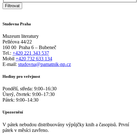
Filtrovat
Studovna Praha
Muzeum literatury
Pelléova 44/22
160 00
Praha 6 – Bubeneč
Tel.:
+420 221 343 537
Mobil
+420 732 633 134
E-mail:
studovna@pamatnik-np.cz
Hodiny pro veřejnost
Pondělí, středa:
9:00
–
16:30
Úterý, čtvrtek:
9:00
–
17:30
Pátek:
9:00
–
14:30
Upozornění
V pátek nebudou distribuovány výpůjčky knih a časopisů. První
pátek v měsíci zavřeno.