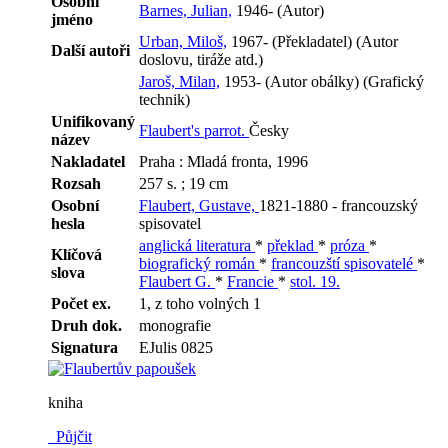
Osobní
Barnes, Julian,
1946- (Autor)
jméno
Urban, Miloš,
1967- (Překladatel) (Autor
Další autoři
doslovu, tiráže atd.)
Jaroš, Milan,
1953- (Autor obálky) (Grafický
technik)
Unifikovaný
Flaubert's parrot.
Česky
název
Nakladatel
Praha : Mladá fronta, 1996
Rozsah
257 s. ; 19 cm
Osobní
Flaubert, Gustave,
1821-1880 - francouzský
hesla
spisovatel
anglická literatura
*
překlad
*
próza
*
Klíčová
biografický román
*
francouzští spisovatelé
*
slova
Flaubert G.
*
Francie
*
stol. 19.
Počet ex.
1, z toho volných 1
Druh dok.
monografie
Signatura
EJulis 0825
kniha
Půjčit