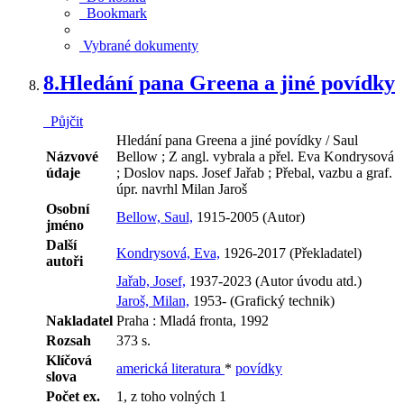
Bookmark
Vybrané dokumenty
8.
Hledání pana Greena a jiné povídky
Půjčit
Hledání pana Greena a jiné povídky / Saul
Názvové
Bellow ; Z angl. vybrala a přel. Eva Kondrysová
údaje
; Doslov naps. Josef Jařab ; Přebal, vazbu a graf.
úpr. navrhl Milan Jaroš
Osobní
Bellow, Saul,
1915-2005 (Autor)
jméno
Další
Kondrysová, Eva,
1926-2017 (Překladatel)
autoři
Jařab, Josef,
1937-2023 (Autor úvodu atd.)
Jaroš, Milan,
1953- (Grafický technik)
Nakladatel
Praha : Mladá fronta, 1992
Rozsah
373 s.
Klíčová
americká literatura
*
povídky
slova
Počet ex.
1, z toho volných 1