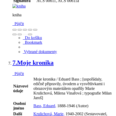
Signatura
AČS 00611, AČS 00611a
kniha
Půjčit
Do košíku
Bookmark
Vybrané dokumenty
7.
Moje kronika
Půjčit
Moje kronika / Eduard Bass ; [uspořádaly,
edičně připravily, úvodem a vysvětlivkami i
Názvové
obrazovým materiálem opatřily Marie
údaje
Krulichová, Milena Vinařová ; typografie Milan
Jaroš]
Osobní
Bass, Eduard,
1888-1946 (Autor)
jméno
Další
Krulichová, Marie,
1940-2002 (Sestavovatel,