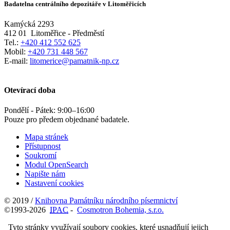
Badatelna centrálního depozitáře v Litoměřicích
Kamýcká 2293
412 01
Litoměřice - Předměstí
Tel.:
+420 412 552 625
Mobil:
+420 731 448 567
E-mail:
litomerice@pamatnik-np.cz
Otevírací doba
Pondělí - Pátek:
9:00
–
16:00
Pouze pro předem objednané badatele.
Mapa stránek
Přístupnost
Soukromí
Modul OpenSearch
Napište nám
Nastavení cookies
© 2019 /
Knihovna Památníku národního písemnictví
©1993-2026
IPAC
-
Cosmotron Bohemia, s.r.o.
Tyto stránky využívají soubory cookies, které usnadňují jejich