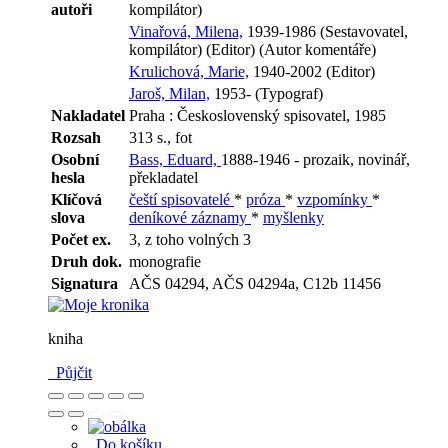
autoři
kompilátor)
Vinařová, Milena,
1939-1986 (Sestavovatel,
kompilátor) (Editor) (Autor komentáře)
Krulichová, Marie,
1940-2002 (Editor)
Jaroš, Milan,
1953- (Typograf)
Nakladatel
Praha : Československý spisovatel, 1985
Rozsah
313 s., fot
Osobní
Bass, Eduard,
1888-1946 - prozaik, novinář,
hesla
překladatel
Klíčová
čeští spisovatelé
*
próza
*
vzpomínky
*
slova
deníkové záznamy
*
myšlenky
Počet ex.
3, z toho volných 3
Druh dok.
monografie
Signatura
AČS 04294, AČS 04294a, C12b 11456
kniha
Půjčit
Do košíku