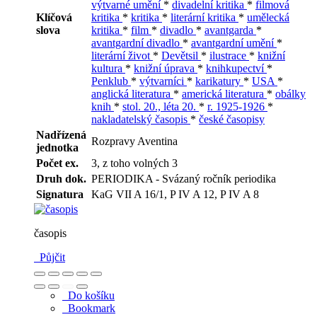
výtvarné umění
*
divadelní kritika
*
filmová
Klíčová
kritika
*
kritika
*
literární kritika
*
umělecká
slova
kritika
*
film
*
divadlo
*
avantgarda
*
avantgardní divadlo
*
avantgardní umění
*
literární život
*
Devětsil
*
ilustrace
*
knižní
kultura
*
knižní úprava
*
knihkupectví
*
Penklub
*
výtvarníci
*
karikatury
*
USA
*
anglická literatura
*
americká literatura
*
obálky
knih
*
stol. 20., léta 20.
*
r. 1925-1926
*
nakladatelský časopis
*
české časopisy
Nadřízená
Rozpravy Aventina
jednotka
Počet ex.
3, z toho volných 3
Druh dok.
PERIODIKA - Svázaný ročník periodika
Signatura
KaG VII A 16/1, P IV A 12, P IV A 8
časopis
Půjčit
Do košíku
Bookmark