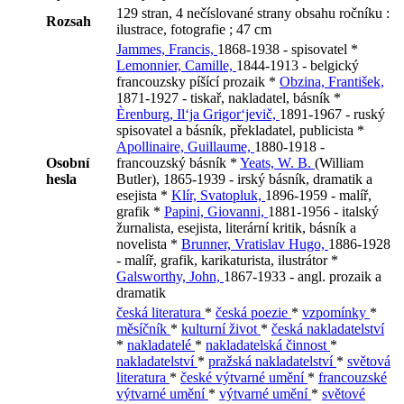
129 stran, 4 nečíslované strany obsahu ročníku :
Rozsah
ilustrace, fotografie ; 47 cm
Jammes, Francis,
1868-1938 - spisovatel *
Lemonnier, Camille,
1844-1913 - belgický
francouzsky píšící prozaik *
Obzina, František,
1871-1927 - tiskař, nakladatel, básník *
Èrenburg, Il‘ja Grigor‘jevič,
1891-1967 - ruský
spisovatel a básník, překladatel, publicista *
Apollinaire, Guillaume,
1880-1918 -
Osobní
francouzský básník *
Yeats, W. B.
(William
hesla
Butler), 1865-1939 - irský básník, dramatik a
esejista *
Klír, Svatopluk,
1896-1959 - malíř,
grafik *
Papini, Giovanni,
1881-1956 - italský
žurnalista, esejista, literární kritik, básník a
novelista *
Brunner, Vratislav Hugo,
1886-1928
- malíř, grafik, karikaturista, ilustrátor *
Galsworthy, John,
1867-1933 - angl. prozaik a
dramatik
česká literatura
*
česká poezie
*
vzpomínky
*
měsíčník
*
kulturní život
*
česká nakladatelství
*
nakladatelé
*
nakladatelská činnost
*
nakladatelství
*
pražská nakladatelství
*
světová
literatura
*
české výtvarné umění
*
francouzské
výtvarné umění
*
výtvarné umění
*
světové