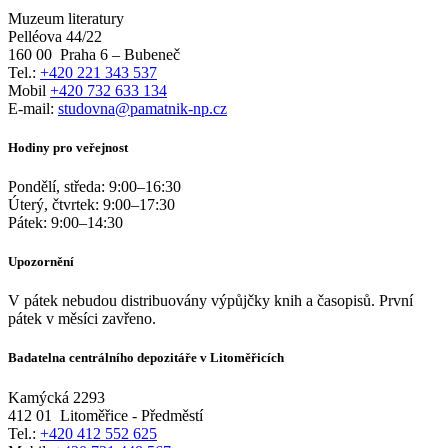
Muzeum literatury
Pelléova 44/22
160 00
Praha 6 – Bubeneč
Tel.:
+420 221 343 537
Mobil
+420 732 633 134
E-mail:
studovna@pamatnik-np.cz
Hodiny pro veřejnost
Pondělí, středa:
9:00
–
16:30
Úterý, čtvrtek:
9:00
–
17:30
Pátek:
9:00
–
14:30
Upozornění
V pátek nebudou distribuovány výpůjčky knih a časopisů. První
pátek v měsíci zavřeno.
Badatelna centrálního depozitáře v Litoměřicích
Kamýcká 2293
412 01
Litoměřice - Předměstí
Tel.:
+420 412 552 625