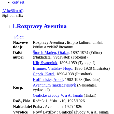
celý set
V košíku (
0
)
#tpl-btn-affix
1.
Rozpravy Aventina
Půjčit
Názvové
Rozpravy Aventina : list pro kulturu, umění,
údaje
kritiku a zvláště literaturu
Další
Štorch-Marien, Otakar,
1897-1974 (Editor)
autoři
(Nakladatel, vydavatel) (Fotograf)
Klír, Svatopluk,
1896-1959 (Typograf)
Brunner, Vratislav Hugo,
1886-1928 (Ilustrátor)
Čapek, Karel,
1890-1938 (Ilustrátor)
Hoffmeister, Adolf,
1902-1973 (Ilustrátor)
Aventinum (nakladatelství)
(Nakladatel,
Korp.
vydavatel)
Grafické závody V. a A. Janata
(Tiskař)
Roč., číslo
Ročník 1, číslo 1-10, 1925/1926
Nakladatel
Praha : Aventinum, 1925-1926
Výrobce
Nový Bydžov : Grafické závody V. a A. Janata