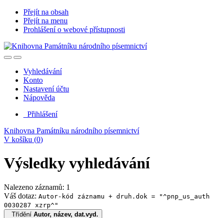
Přejít na obsah
Přejít na menu
Prohlášení o webové přístupnosti
Vyhledávání
Konto
Nastavení účtu
Nápověda
Přihlášení
Knihovna Památníku národního písemnictví
V košíku (
0
)
Výsledky vyhledávání
Nalezeno záznamů: 1
Váš dotaz:
Autor-kód záznamu + druh.dok = "^pnp_us_auth
0030287 xzrp^"
Třídění
Autor, název, dat.vyd.