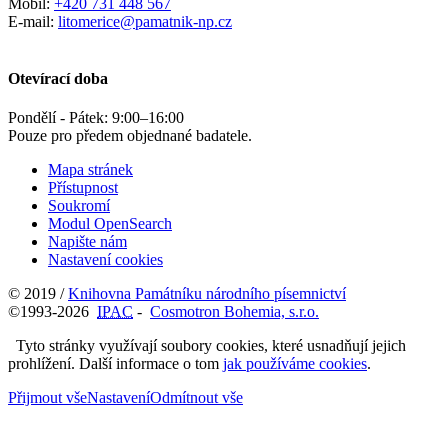
Mobil:
+420 731 448 567
E-mail:
litomerice@pamatnik-np.cz
Otevírací doba
Pondělí - Pátek:
9:00
–
16:00
Pouze pro předem objednané badatele.
Mapa stránek
Přístupnost
Soukromí
Modul OpenSearch
Napište nám
Nastavení cookies
© 2019 /
Knihovna Památníku národního písemnictví
©1993-2026
IPAC
-
Cosmotron Bohemia, s.r.o.
Tyto stránky využívají soubory cookies, které usnadňují jejich
prohlížení. Další informace o tom
jak používáme cookies
.
Přijmout vše
Nastavení
Odmítnout vše