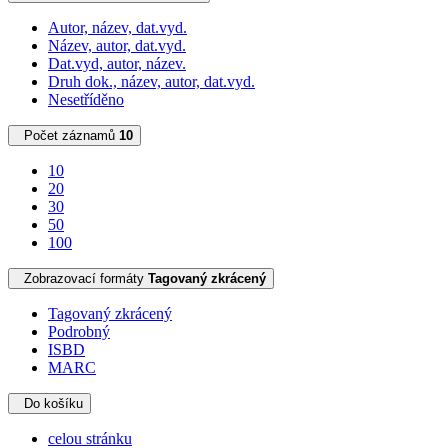
Autor, název, dat.vyd.
Název, autor, dat.vyd.
Dat.vyd, autor, název.
Druh dok., název, autor, dat.vyd.
Nesetříděno
Počet záznamů
10
10
20
30
50
100
Zobrazovací formáty
Tagovaný zkrácený
Tagovaný zkrácený
Podrobný
ISBD
MARC
Do košíku
celou stránku