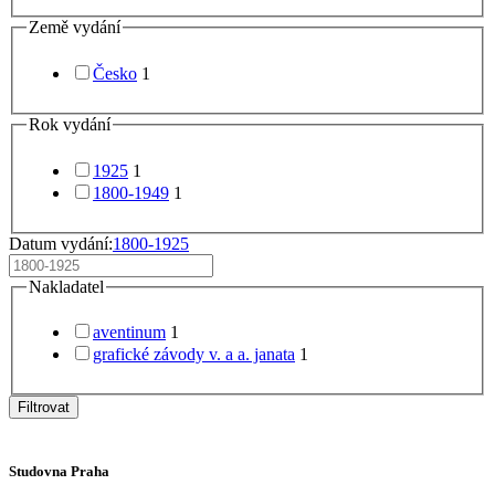
Země vydání
Česko
1
Rok vydání
1925
1
1800-1949
1
Datum vydání:
1800-1925
Nakladatel
aventinum
1
grafické závody v. a a. janata
1
Filtrovat
Studovna Praha