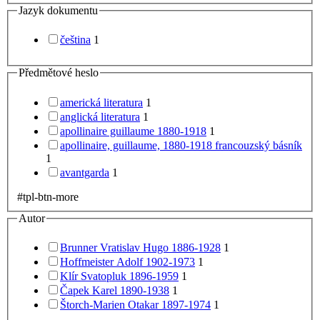
Jazyk dokumentu
čeština
1
Předmětové heslo
americká literatura
1
anglická literatura
1
apollinaire guillaume 1880-1918
1
apollinaire, guillaume, 1880-1918 francouzský básník
1
avantgarda
1
#tpl-btn-more
Autor
Brunner Vratislav Hugo 1886-1928
1
Hoffmeister Adolf 1902-1973
1
Klír Svatopluk 1896-1959
1
Čapek Karel 1890-1938
1
Štorch-Marien Otakar 1897-1974
1