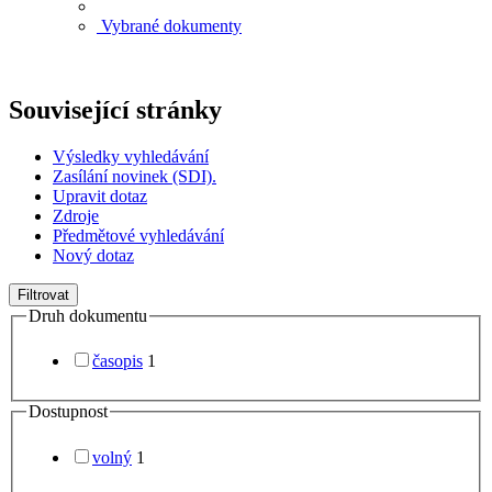
Vybrané dokumenty
Související stránky
Výsledky vyhledávání
Zasílání novinek (SDI).
Upravit dotaz
Zdroje
Předmětové vyhledávání
Nový dotaz
Filtrovat
Druh dokumentu
časopis
1
Dostupnost
volný
1