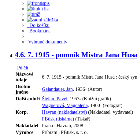
Do košíku
Bookmark
Vybrané dokumenty
4.
6. 7. 1915 - pomník Mistra Jana Hus
Půjčit
Názvové
6. 7. 1915 - pomník Mistra Jana Husa : český sy
údaje
Osobní
Galandauer, Jan,
1936- (Autor)
jméno
Další autoři
Štefan, Pavel,
1953- (Knižní grafik)
Wagnerová, Magdalena,
1960- (Fotograf)
Korp.
Havran (nakladatelství)
(Nakladatel, vydavatel)
PBtisk (tiskárna)
(Tiskař)
Nakladatel
Praha : Havran, 2008
Výrobce
Příbram : PBtisk, s. r. o.