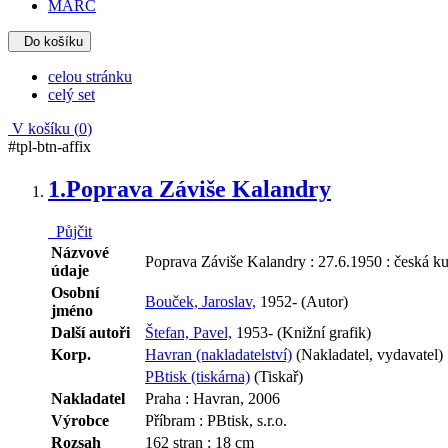
MARC
Do košíku
celou stránku
celý set
V košíku (
0
)
#tpl-btn-affix
1.
Poprava Záviše Kalandry
Půjčit
Názvové
Poprava Záviše Kalandry : 27.6.1950 : česká ku
údaje
Osobní
Bouček, Jaroslav,
1952- (Autor)
jméno
Další autoři
Štefan, Pavel,
1953- (Knižní grafik)
Korp.
Havran (nakladatelství)
(Nakladatel, vydavatel)
PBtisk (tiskárna)
(Tiskař)
Nakladatel
Praha : Havran, 2006
Výrobce
Příbram : PBtisk, s.r.o.
Rozsah
162 stran ; 18 cm