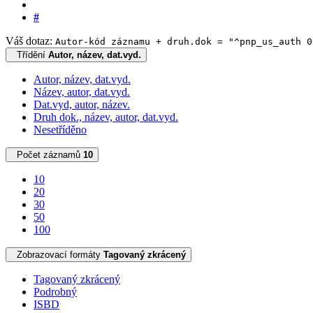
#
Váš dotaz:
Autor-kód záznamu + druh.dok = "^pnp_us_auth 0
Třídění
Autor, název, dat.vyd.
Autor, název, dat.vyd.
Název, autor, dat.vyd.
Dat.vyd, autor, název.
Druh dok., název, autor, dat.vyd.
Nesetříděno
Počet záznamů
10
10
20
30
50
100
Zobrazovací formáty
Tagovaný zkrácený
Tagovaný zkrácený
Podrobný
ISBD