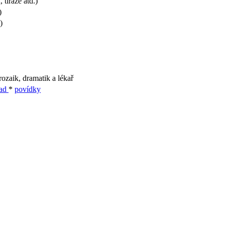
tiráže atd.)
)
)
ozaik, dramatik a lékař
lad
*
povídky