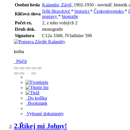
Osobní hesla
Kalandra, Záviš,
1902-1950 - novinář, historik a 
čeští filozofové
*
historici
*
Československo
*
Klíčová slova
popravy
*
biografie
Počet ex.
2, z toho volných 2
Druh dok.
monografie
Signatura
C12a 3368, JVladislav 596
kniha
Půjčit
Do košíku
Bookmark
Vybrané dokumenty
2.
Říkej mi Johny!