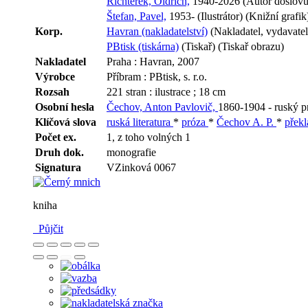
Richterek, Oldřich,
1940-2026 (Autor doslovu, 
Štefan, Pavel,
1953- (Ilustrátor) (Knižní grafik
Korp.
Havran (nakladatelství)
(Nakladatel, vydavatel
PBtisk (tiskárna)
(Tiskař) (Tiskař obrazu)
Nakladatel
Praha : Havran, 2007
Výrobce
Příbram : PBtisk, s. r.o.
Rozsah
221 stran : ilustrace ; 18 cm
Osobní hesla
Čechov, Anton Pavlovič,
1860-1904 - ruský pr
Klíčová slova
ruská literatura
*
próza
*
Čechov A. P.
*
přek
Počet ex.
1, z toho volných 1
Druh dok.
monografie
Signatura
VZinková 0067
kniha
Půjčit