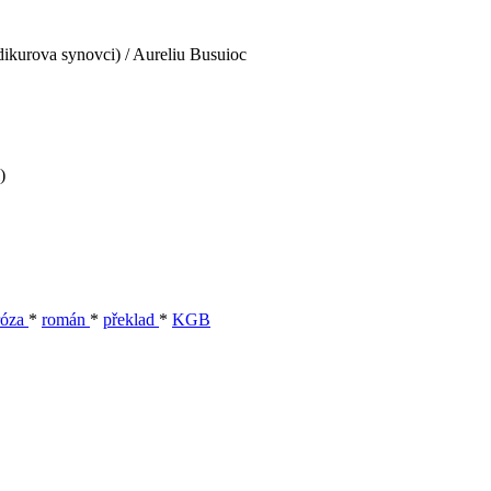
ikurova synovci) / Aureliu Busuioc
)
róza
*
román
*
překlad
*
KGB