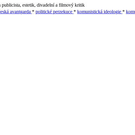
publicista, estetik, divadelní a filmový kritik
česká avantgarda
*
politické perzekuce
*
komunistická ideologie
*
komu