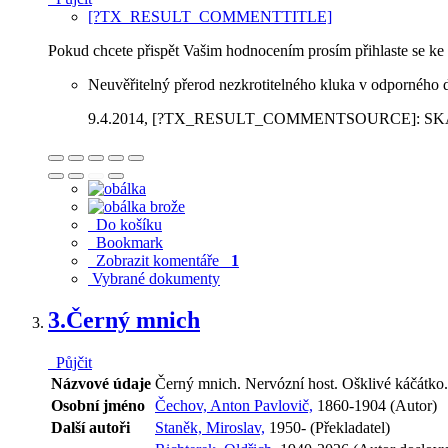
[?TX_RESULT_COMMENTTITLE]
Pokud chcete přispět Vašim hodnocením prosím přihlaste se ke
Neuvěřitelný přerod nezkrotitelného kluka v odporného 
9.4.2014
, [?TX_RESULT_COMMENTSOURCE]: SKAT -
Do košíku
Bookmark
Zobrazit komentáře
1
Vybrané dokumenty
3.
Černý mnich
Půjčit
Názvové údaje
Černý mnich. Nervózní host. Ošklivé káčátko. 
Osobní jméno
Čechov, Anton Pavlovič,
1860-1904 (Autor)
Další autoři
Staněk, Miroslav,
1950- (Překladatel)