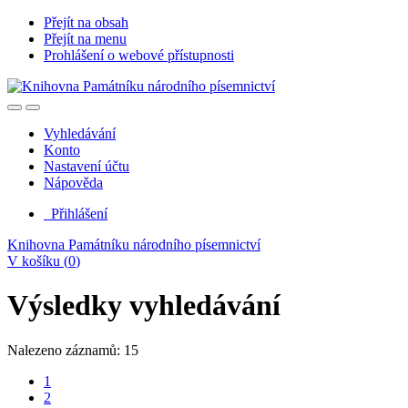
Přejít na obsah
Přejít na menu
Prohlášení o webové přístupnosti
Vyhledávání
Konto
Nastavení účtu
Nápověda
Přihlášení
Knihovna Památníku národního písemnictví
V košíku (
0
)
Výsledky vyhledávání
Nalezeno záznamů: 15
1
2