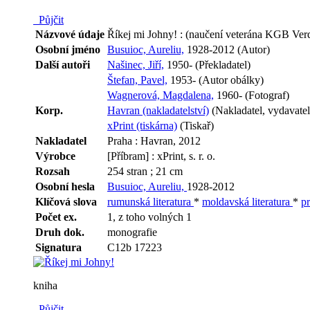
Půjčit
Názvové údaje
Říkej mi Johny! : (naučení veterána KGB Verd
Osobní jméno
Busuioc, Aureliu,
1928-2012 (Autor)
Další autoři
Našinec, Jiří,
1950- (Překladatel)
Štefan, Pavel,
1953- (Autor obálky)
Wagnerová, Magdalena,
1960- (Fotograf)
Korp.
Havran (nakladatelství)
(Nakladatel, vydavatel
xPrint (tiskárna)
(Tiskař)
Nakladatel
Praha : Havran, 2012
Výrobce
[Příbram] : xPrint, s. r. o.
Rozsah
254 stran ; 21 cm
Osobní hesla
Busuioc, Aureliu,
1928-2012
Klíčová slova
rumunská literatura
*
moldavská literatura
*
p
Počet ex.
1, z toho volných 1
Druh dok.
monografie
Signatura
C12b 17223
kniha
Půjčit