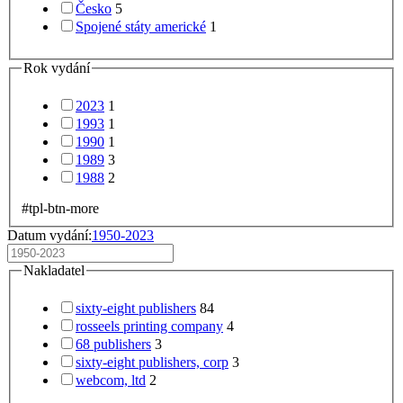
Česko
5
Spojené státy americké
1
Rok vydání
2023
1
1993
1
1990
1
1989
3
1988
2
#tpl-btn-more
Datum vydání:
1950-2023
Nakladatel
sixty-eight publishers
84
rosseels printing company
4
68 publishers
3
sixty-eight publishers, corp
3
webcom, ltd
2