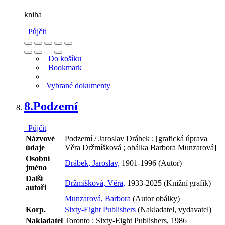
kniha
Půjčit
Do košíku
Bookmark
Vybrané dokumenty
8.
Podzemí
Půjčit
Názvové
Podzemí / Jaroslav Drábek ; [grafická úprava
údaje
Věra Držmíšková ; obálka Barbora Munzarová]
Osobní
Drábek, Jaroslav,
1901-1996 (Autor)
jméno
Další
Držmíšková, Věra,
1933-2025 (Knižní grafik)
autoři
Munzarová, Barbora
(Autor obálky)
Korp.
Sixty-Eight Publishers
(Nakladatel, vydavatel)
Nakladatel
Toronto : Sixty-Eight Publishers, 1986