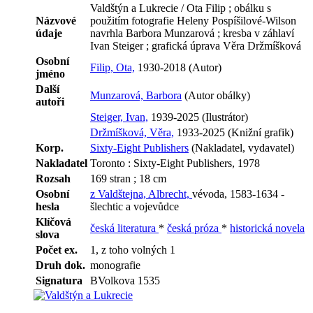
Valdštýn a Lukrecie / Ota Filip ; obálku s
Názvové
použitím fotografie Heleny Pospíšilové-Wilson
údaje
navrhla Barbora Munzarová ; kresba v záhlaví
Ivan Steiger ; grafická úprava Věra Držmíšková
Osobní
Filip, Ota,
1930-2018 (Autor)
jméno
Další
Munzarová, Barbora
(Autor obálky)
autoři
Steiger, Ivan,
1939-2025 (Ilustrátor)
Držmíšková, Věra,
1933-2025 (Knižní grafik)
Korp.
Sixty-Eight Publishers
(Nakladatel, vydavatel)
Nakladatel
Toronto : Sixty-Eight Publishers, 1978
Rozsah
169 stran ; 18 cm
Osobní
z Valdštejna, Albrecht,
vévoda, 1583-1634 -
hesla
šlechtic a vojevůdce
Klíčová
česká literatura
*
česká próza
*
historická novela
slova
Počet ex.
1, z toho volných 1
Druh dok.
monografie
Signatura
BVolkova 1535