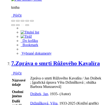
kniha
Půjčit
Do košíku
Bookmark
Vybrané dokumenty
7.
Zpráva o smrti Růžového Kavalíra
Půjčit
Zpráva o smrti Růžového Kavalíra / Jan Drábek
Názvové
; [grafická úprava Věra Držmíšková ; obálka
údaje
Barbora Munzarová]
Osobní
Drábek, Jan,
1935- (Autor)
jméno
Další
Držmíšková, Věra,
1933-2025 (Knižní grafik)