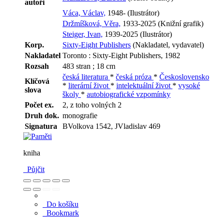
autoři
Váca, Václav,
1948- (Ilustrátor)
Držmíšková, Věra,
1933-2025 (Knižní grafik)
Steiger, Ivan,
1939-2025 (Ilustrátor)
Korp.
Sixty-Eight Publishers
(Nakladatel, vydavatel)
Nakladatel
Toronto : Sixty-Eight Publishers, 1982
Rozsah
483 stran ; 18 cm
česká literatura
*
česká próza
*
Československo
Klíčová
*
literární život
*
intelektuální život
*
vysoké
slova
školy
*
autobiografické vzpomínky
Počet ex.
2, z toho volných 2
Druh dok.
monografie
Signatura
BVolkova 1542, JVladislav 469
kniha
Půjčit
Do košíku
Bookmark