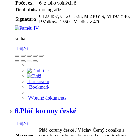
Počet ex.
6, z toho volných 6
Druh dok.
monografie
C12a 857, C12a 1528, M 210 d 9, M 197 c 46,
Signatura
BVolkova 1550, JVladislav 470
kniha
Půjčit
Do košíku
Bookmark
Vybrané dokumenty
6.
Pláč koruny české
Půjčit
Pláč koruny české / Václav Černý ; obálku s
Názvové
použitím vlastní malby navrhla Lucie Radová ;