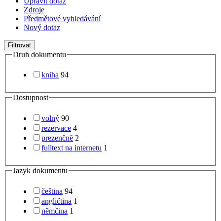
Upravit dotaz
Zdroje
Předmětové vyhledávání
Nový dotaz
Filtrovat
Druh dokumentu
kniha
94
Dostupnost
volný
90
rezervace
4
prezenčně
2
fulltext na internetu
1
Jazyk dokumentu
čeština
94
angličtina
1
němčina
1