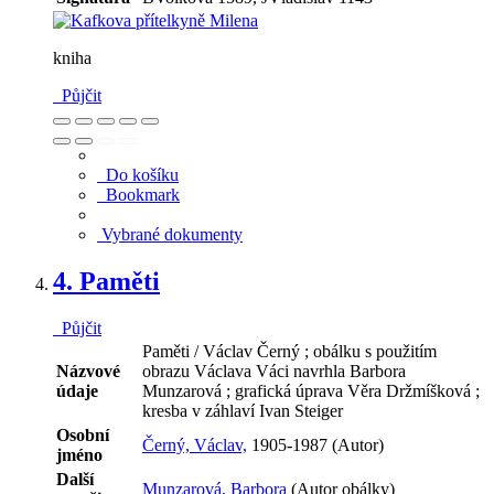
kniha
Půjčit
Do košíku
Bookmark
Vybrané dokumenty
4.
Paměti
Půjčit
Paměti / Václav Černý ; obálku s použitím
Názvové
obrazu Václava Váci navrhla Barbora
údaje
Munzarová ; grafická úprava Věra Držmíšková ;
kresba v záhlaví Ivan Steiger
Osobní
Černý, Václav,
1905-1987 (Autor)
jméno
Další
Munzarová, Barbora
(Autor obálky)