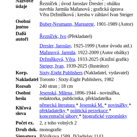
Názvové
Řezníček ; úvod Jaroslav Dresler ; obálku
údaje
navrhla Jarmila Mařanová ; grafická úprava
Věra Držmíšková ; kresba v záhlaví Ivan Steiger
Osobní
Buber-Neumann, Margarete,
1901-1989 (Autor)
jméno
Další
Řezníček, Ivo
(Překladatel)
autoři
Dresler, Jaroslav,
1925-1999 (Autor úvodu atd.)
Mařanová, Jarmila,
1922-2009 (Autor obálky)
Držmíšková, Věra,
1933-2025 (Knižní grafik)
Steiger, Ivan,
1939-2025 (Ilustrátor)
Korp.
Sixty-Eight Publishers
(Nakladatel, vydavatel)
Nakladatel
Toronto : Sixty-Eight Publishers, 1982
Rozsah
240 stran ; 18 cm
Osobní
Jesenská, Milena,
1896-1944 - novinářka,
hesla
redaktorka, publicistka, překladatelka
německá literatura
*
Jesenská M.
*
novinářky
*
Klíčová
překladatelky
*
politická perzekuce
*
slova
koncentrační tábory
*
biografické vzpomínky
Počet ex.
2, z toho volných 2
Druh dok.
monografie
Signatura
BVolkova 1589, JVladislav 1143