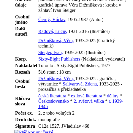
údaje
grafická úprava Věra Držmíšková ; kresba v
záhlaví Ivan Steiger
Osobní
Černý, Václav,
1905-1987 (Autor)
jméno
Další
Radová, Lucie,
1931-2016 (Ilustrátor)
autoři
Držmíšková, Věra,
1933-2025 (Grafický
technik)
Steiger, Ivan,
1939-2025 (Ilustrátor)
Korp.
Sixty-Eight Publishers
(Nakladatel, vydavatel)
Nakladatel
Toronto : Sixty-Eight Publishers, 1977
Rozsah
516 stran ; 18 cm
Držmíšková, Věra,
1933-2025 - grafička,
Osobní
výtvarnice *
Salivarová, Zdena,
1933-2025 -
hesla
prozaička a překladatelka
česká literatura
*
exilová literatura
*
dějiny
*
Klíčová
Československo
*
2. světová válka
*
r. 1939-
slova
1945
Počet ex.
2, z toho volných 2
Druh dok.
monografie
Signatura
C12a 1527, JVladislav 468