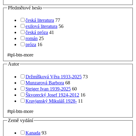
Předmětové heslo
česká literatura
77
exilová literatura
56
česká próza
41
román
25
próza
16
#tpl-btn-more
Autor
Držmíšková Věra 1933-2025
73
Munzarová Barbora
68
Steiger Ivan 1939-2025
60
Škvorecký Josef 1924-2012
16
Kravjanský Mikuláš 1928-
11
#tpl-btn-more
Země vydání
Kanada
93