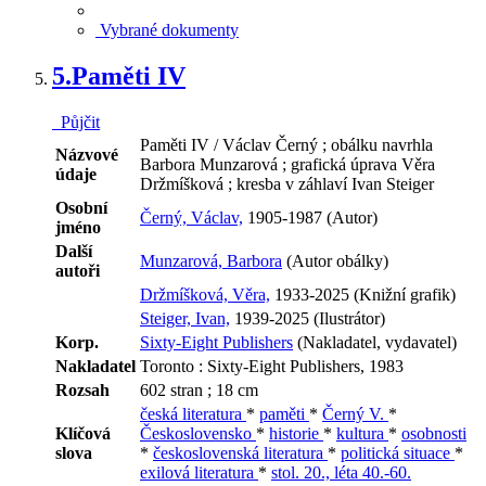
Vybrané dokumenty
5.
Paměti IV
Půjčit
Paměti IV / Václav Černý ; obálku navrhla
Názvové
Barbora Munzarová ; grafická úprava Věra
údaje
Držmíšková ; kresba v záhlaví Ivan Steiger
Osobní
Černý, Václav,
1905-1987 (Autor)
jméno
Další
Munzarová, Barbora
(Autor obálky)
autoři
Držmíšková, Věra,
1933-2025 (Knižní grafik)
Steiger, Ivan,
1939-2025 (Ilustrátor)
Korp.
Sixty-Eight Publishers
(Nakladatel, vydavatel)
Nakladatel
Toronto : Sixty-Eight Publishers, 1983
Rozsah
602 stran ; 18 cm
česká literatura
*
paměti
*
Černý V.
*
Klíčová
Československo
*
historie
*
kultura
*
osobnosti
slova
*
československá literatura
*
politická situace
*
exilová literatura
*
stol. 20., léta 40.-60.