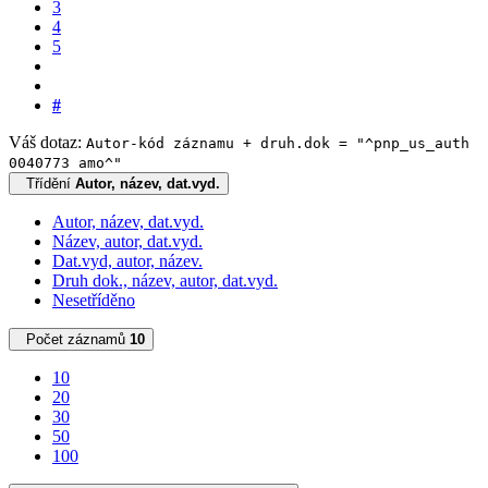
3
4
5
#
Váš dotaz:
Autor-kód záznamu + druh.dok = "^pnp_us_auth
0040773 amo^"
Třídění
Autor, název, dat.vyd.
Autor, název, dat.vyd.
Název, autor, dat.vyd.
Dat.vyd, autor, název.
Druh dok., název, autor, dat.vyd.
Nesetříděno
Počet záznamů
10
10
20
30
50
100