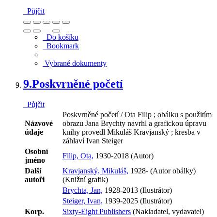
Půjčit
Do košíku
Bookmark
Vybrané dokumenty
9.
Poskvrněné početí
Půjčit
Poskvrněné početí / Ota Filip ; obálku s použitím
Názvové
obrazu Jana Brychty navrhl a grafickou úpravu
údaje
knihy provedl Mikuláš Kravjanský ; kresba v
záhlaví Ivan Steiger
Osobní
Filip, Ota,
1930-2018 (Autor)
jméno
Další
Kravjanský, Mikuláš,
1928- (Autor obálky)
autoři
(Knižní grafik)
Brychta, Jan,
1928-2013 (Ilustrátor)
Steiger, Ivan,
1939-2025 (Ilustrátor)
Korp.
Sixty-Eight Publishers
(Nakladatel, vydavatel)