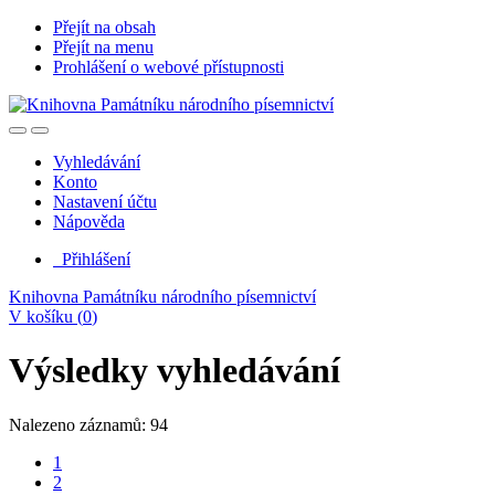
Přejít na obsah
Přejít na menu
Prohlášení o webové přístupnosti
Vyhledávání
Konto
Nastavení účtu
Nápověda
Přihlášení
Knihovna Památníku národního písemnictví
V košíku (
0
)
Výsledky vyhledávání
Nalezeno záznamů: 94
1
2