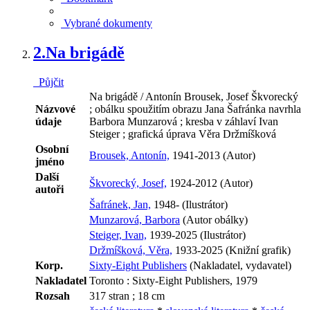
Vybrané dokumenty
2.
Na brigádě
Půjčit
Na brigádě / Antonín Brousek, Josef Škvorecký
Názvové
; obálku spoužitím obrazu Jana Šafránka navrhla
údaje
Barbora Munzarová ; kresba v záhlaví Ivan
Steiger ; grafická úprava Věra Držmíšková
Osobní
Brousek, Antonín,
1941-2013 (Autor)
jméno
Další
Škvorecký, Josef,
1924-2012 (Autor)
autoři
Šafránek, Jan,
1948- (Ilustrátor)
Munzarová, Barbora
(Autor obálky)
Steiger, Ivan,
1939-2025 (Ilustrátor)
Držmíšková, Věra,
1933-2025 (Knižní grafik)
Korp.
Sixty-Eight Publishers
(Nakladatel, vydavatel)
Nakladatel
Toronto : Sixty-Eight Publishers, 1979
Rozsah
317 stran ; 18 cm