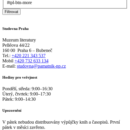
#tpl-btn-more
Filtrovat
Studovna Praha
Muzeum literatury
Pelléova 44/22
160 00
Praha 6 – Bubeneč
Tel.:
+420 221 343 537
Mobil
+420 732 633 134
E-mail:
studovna@pamatnik-np.cz
Hodiny pro veřejnost
Pondělí, středa:
9:00
–
16:30
Úterý, čtvrtek:
9:00
–
17:30
Pátek:
9:00
–
14:30
Upozornění
V pátek nebudou distribuovány výpůjčky knih a časopisů. První
pátek v měsíci zavřeno.