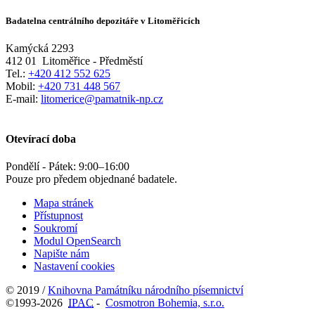
Badatelna centrálního depozitáře v Litoměřicích
Kamýcká 2293
412 01
Litoměřice - Předměstí
Tel.:
+420 412 552 625
Mobil:
+420 731 448 567
E-mail:
litomerice@pamatnik-np.cz
Otevírací doba
Pondělí - Pátek:
9:00
–
16:00
Pouze pro předem objednané badatele.
Mapa stránek
Přístupnost
Soukromí
Modul OpenSearch
Napište nám
Nastavení cookies
© 2019 /
Knihovna Památníku národního písemnictví
©1993-2026
IPAC
-
Cosmotron Bohemia, s.r.o.