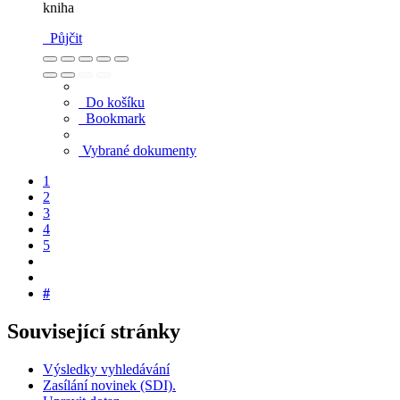
kniha
Půjčit
Do košíku
Bookmark
Vybrané dokumenty
1
2
3
4
5
#
Související stránky
Výsledky vyhledávání
Zasílání novinek (SDI).