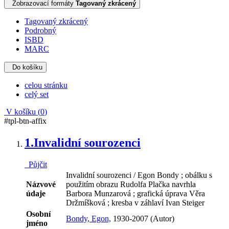
Zobrazovací formáty
Tagovaný zkrácený
Tagovaný zkrácený
Podrobný
ISBD
MARC
Do košíku
celou stránku
celý set
V košíku (
0
)
#tpl-btn-affix
1.
Invalidní sourozenci
Půjčit
Invalidní sourozenci / Egon Bondy ; obálku s
Názvové
použitím obrazu Rudolfa Plačka navrhla
údaje
Barbora Munzarová ; grafická úprava Věra
Držmíšková ; kresba v záhlaví Ivan Steiger
Osobní
Bondy, Egon,
1930-2007 (Autor)
jméno