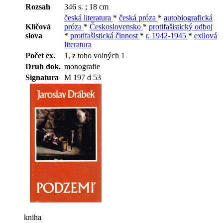
Rozsah
346 s. ; 18 cm
česká literatura
*
česká próza
*
autobiografická
Klíčová
próza
*
Československo
*
protifašistický odboj
slova
*
protifašistická činnost
*
r. 1942-1945
*
exilová
literatura
Počet ex.
1, z toho volných 1
Druh dok.
monografie
Signatura
M 197 d 53
kniha