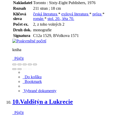
Nakladatel
Toronto : Sixty-Eight Publishers, 1976
Rozsah
211 stran ; 18 cm
Klíčová
česká literatura
*
exilová literatura
*
próza
*
slova
román
*
stol. 20., léta 70.
Počet ex.
2, z toho volných 2
Druh dok.
monografie
Signatura
C12a 1529, BVolkova 1571
kniha
Půjčit
Do košíku
Bookmark
Vybrané dokumenty
10.
Valdštýn a Lukrecie
Půjčit