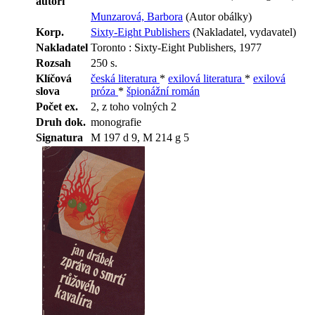
autoři
Munzarová, Barbora
(Autor obálky)
Korp.
Sixty-Eight Publishers
(Nakladatel, vydavatel)
Nakladatel
Toronto : Sixty-Eight Publishers, 1977
Rozsah
250 s.
Klíčová
česká literatura
*
exilová literatura
*
exilová
slova
próza
*
špionážní román
Počet ex.
2, z toho volných 2
Druh dok.
monografie
Signatura
M 197 d 9, M 214 g 5