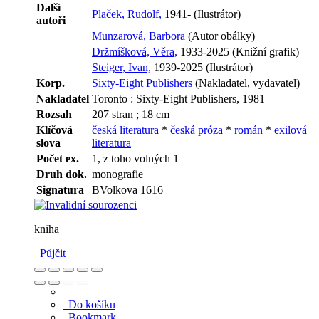
Další
Plaček, Rudolf,
1941- (Ilustrátor)
autoři
Munzarová, Barbora
(Autor obálky)
Držmíšková, Věra,
1933-2025 (Knižní grafik)
Steiger, Ivan,
1939-2025 (Ilustrátor)
Korp.
Sixty-Eight Publishers
(Nakladatel, vydavatel)
Nakladatel
Toronto : Sixty-Eight Publishers, 1981
Rozsah
207 stran ; 18 cm
Klíčová
česká literatura
*
česká próza
*
román
*
exilová
slova
literatura
Počet ex.
1, z toho volných 1
Druh dok.
monografie
Signatura
BVolkova 1616
kniha
Půjčit
Do košíku
Bookmark