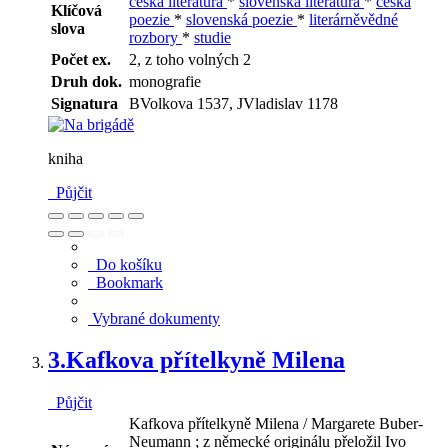
česká literatura
*
slovenská literatura
*
česká
Klíčová
poezie
*
slovenská poezie
*
literárněvědné
slova
rozbory
*
studie
Počet ex.
2, z toho volných 2
Druh dok.
monografie
Signatura
BVolkova 1537, JVladislav 1178
kniha
Půjčit
Do košíku
Bookmark
Vybrané dokumenty
3.
Kafkova přítelkyně Milena
Půjčit
Kafkova přítelkyně Milena / Margarete Buber-
Neumann ; z německé originálu přeložil Ivo